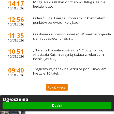
14:17
IV liga. Naki Olsztyn odczuło w Elblągu, że nie
będzie łatwo
10/08.2026
12:56
Orlen 1. liga. Energa Stomilanki z kompletem
punktów po dwóch kolejkach
10/08.2026
11:35
Olsztynianie powinni uważać. W mieście pojawiła
się niebezpieczna roślina
10/08.2026
10:51
„Nie spodziewałam się złota”. Olsztynianka,
Anastazja Kuś mistrzynią świata z rekordem
10/08.2026
Polski [WIDEO]
09:40
Tragiczny wypadek na jeziorze pod Giżyckiem.
Nie żyje 16-latek
10/08.2026
Pokaż więcej
Ogłoszenia
Dodaj