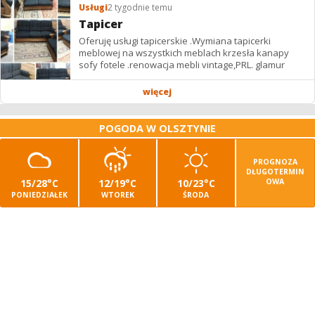
Usługi
2 tygodnie temu
Tapicer
Oferuję usługi tapicerskie .Wymiana tapicerki
meblowej na wszystkich meblach krzesła kanapy
sofy fotele .renowacja mebli vintage,PRL. glamur
więcej
POGODA W OLSZTYNIE
PROGNOZA
DŁUGOTERMIN
15/28°C
12/19°C
10/23°C
OWA
PONIEDZIAŁEK
WTOREK
ŚRODA