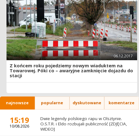
06.12.2017
Z końcem roku pojedziemy nowym wiaduktem na
Towarowej. Póki co – awaryjne zamknięcie dojazdu do
stacji
najnowsze
popularne
dyskutowane
komentarze
15:19
Dwie legendy polskiego rapu w Olsztynie.
O.S.T.R. i Eldo rozbujali publiczność [ZDJĘCIA,
10/08.2026
WIDEO]