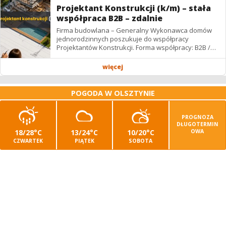
Projektant Konstrukcji (k/m) – stała
współpraca B2B – zdalnie
Firma budowlana – Generalny Wykonawca domów
jednorodzinnych poszukuje do współpracy
Projektantów Konstrukcji. Forma współpracy: B2B /
podwykonawstwo – zdalnie. Wynagrodzenie: ✔
Stawki...
więcej
POGODA W OLSZTYNIE
PROGNOZA
DŁUGOTERMIN
18/28°C
13/24°C
10/20°C
OWA
CZWARTEK
PIĄTEK
SOBOTA