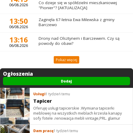
Co dzieje się w spółdzielni mieszkaniowej
06/08.2026
"Pionier"? [AKTUALIZACJA]
13:50
Zaginęła 67-letnia Ewa Milewska z gminy
Barczewo
06/08.2026
13:16
Drony nad Olsztynem i Barczewem. Czy są
powody do obaw?
06/08.2026
Pokaż więcej
Ogłoszenia
Dodaj
Usługi
1 tydzień temu
Tapicer
Oferuję usługi tapicerskie .Wymiana tapicerki
meblowej na wszystkich meblach krzesła kanapy
sofy fotele .renowacja mebli vintage,PRL. glamur
Dam pracę
1 tydzień temu