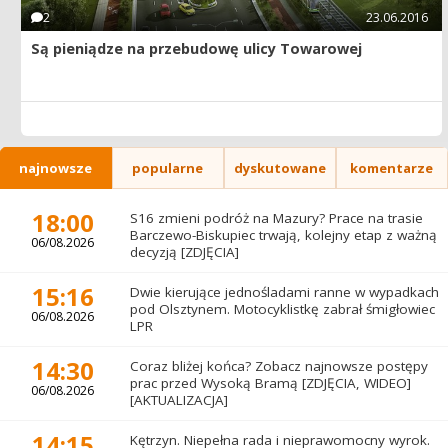
2
23.06.2016
Są pieniądze na przebudowę ulicy Towarowej
najnowsze
popularne
dyskutowane
komentarze
18:00
S16 zmieni podróż na Mazury? Prace na trasie
Barczewo-Biskupiec trwają, kolejny etap z ważną
06/08.2026
decyzją [ZDJĘCIA]
15:16
Dwie kierujące jednośladami ranne w wypadkach
pod Olsztynem. Motocyklistkę zabrał śmigłowiec
06/08.2026
LPR
14:30
Coraz bliżej końca? Zobacz najnowsze postępy
prac przed Wysoką Bramą [ZDJĘCIA, WIDEO]
06/08.2026
[AKTUALIZACJA]
14:15
Kętrzyn. Niepełna rada i nieprawomocny wyrok.