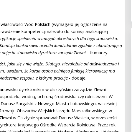
 właściwości Wód Polskich (wymagało jej ogłoszenie na
rawdzenie kompetencji należało do komisji analizującej
yfikację spełnienia wymagań określonych dla tego stanowiska,
. Komisja konkursowa oceniła kandydatów zgodnie z obowiązującą
o objęcia stanowiska dyrektora zarządu Zlewni
- tłumaczy.
 jaka się z nią wiąże. Dlatego, niezależnie od doświadczenia i
ym, uważam, że każda osoba pełniąca funkcję kierowniczą ma
wiadczenia zespołu, z którym pracuje
- dodaje.
anowisku dyrektorskim w olsztyńskim zarządzie Zlewni
 gospodarką wodną, ochroną środowiska czy rolnictwem. W
ch Dariusz Sargalski z Nowego Miasta Lubawskiego, wcześniej
 Rozwoju Obszarów Wiejskich Urzędu Marszałkowskiego w
 Zlewni w Olsztynie sprawował Dariusz Wasiela, w przeszłości
yrektora Krajowego Ośrodka Wsparcia Rolnictwa. Przez rok
ynie, Wasiela był kierownikiem Nadzoru Wodnego w Lidzbarku