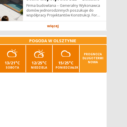
Firma budowlana – Generalny Wykonawca
domów jednorodzinnych poszukuje do
współpracy Projektantów Konstrukcji. Forma
współpracy: B2B / podwykonawstwo –
zdalnie. Wynagrodzenie: ✔ Stawki...
więcej
POGODA W OLSZTYNIE
PROGNOZA
DŁUGOTERMI
13/21°C
12/25°C
15/25°C
NOWA
SOBOTA
NIEDZIELA
PONIEDZIAŁEK