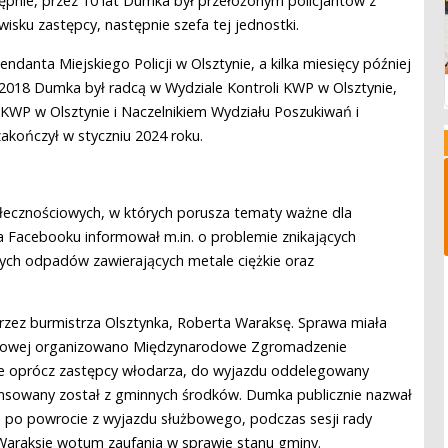
stępnie, przez 10 lat Dumka był przełożonym policjantów z
isku zastępcy, następnie szefa tej jednostki.
danta Miejskiego Policji w Olsztynie, a kilka miesięcy później
 2018 Dumka był radcą w Wydziale Kontroli KWP w Olsztynie,
KWP w Olsztynie i Naczelnikiem Wydziału Poszukiwań i
zakończył w styczniu 2024 roku.
łecznościowych, w których porusza tematy ważne dla
a Facebooku informował m.in. o problemie znikających
ych odpadów zawierających metale ciężkie oraz
rzez burmistrza Olsztynka, Roberta Waraksę. Sprawa miała
udniowej organizowano Międzynarodowe Zgromadzenie
że oprócz zastępcy włodarza, do wyjazdu oddelegowany
inansowany został z gminnych środków. Dumka publicznie nazwał
e po powrocie z wyjazdu służbowego, podczas sesji rady
 Waraksie wotum zaufania w sprawie stanu gminy.