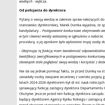
wodnych
- wylicza.
Od policjanta do dyrektora
Pytany o swoją wiedzę w zakresie spraw należących do
stanowisko dyrektorskie), Marek Dumka wyjaśnia, że sp
kandydatury.
- Postępowanie konkursowe obejmowało wer
w tym również wiedzy wskazanej w ogłoszeniu o naborze
procedurą, a jej wynikiem było wyłonienie mojej osoby d
- Obejmując tę funkcję mam świadomość odpowiedzialności,
kwalifikacji zweryfikowanych w postępowaniu konkursow
obowiązek stale pogłębiać swoją wiedzę i korzystać z doś
Nie da się jednak pominąć faktu, że przed Dumką na st
zasiadały osoby związane wcześniej z szeroko pojętą
latach 2024-2026 dyrektorem był dr inż. nauk rolniczy
sprawujący funkcję zastępcy dyrektora Departamentu
Olsztynie. Jeszcze przed nim funkcję dyrektora zarządu
będący dyrektorem Agencji Rynku Rolnego i zastępcą d
przed objęciem stanowiska w zarządzie Zlewni w Olszt