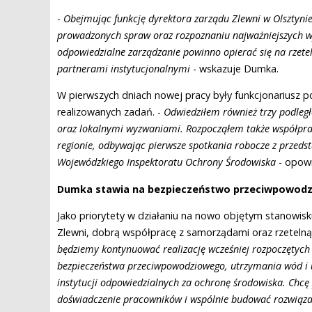
-
Obejmując funkcję dyrektora zarządu Zlewni w Olsztynie,
prowadzonych spraw oraz rozpoznaniu najważniejszych w
odpowiedzialne zarządzanie powinno opierać się na rzete
partnerami instytucjonalnymi
- wskazuje Dumka.
W pierwszych dniach nowej pracy były funkcjonariusz po
realizowanych zadań. -
Odwiedziłem również trzy podległ
oraz lokalnymi wyzwaniami. Rozpocząłem także współpra
regionie, odbywając pierwsze spotkania robocze z przeds
Wojewódzkiego Inspektoratu Ochrony Środowiska
- opow
Dumka stawia na bezpieczeństwo przeciwpowodzi
Jako priorytety w działaniu na nowo objętym stanowi
Zlewni, dobrą współpracę z samorządami oraz rzetelną
będziemy kontynuować realizację wcześniej rozpoczętych 
bezpieczeństwa przeciwpowodziowego, utrzymania wód i 
instytucji odpowiedzialnych za ochronę środowiska. Chcę
doświadczenie pracowników i wspólnie budować rozwiąza