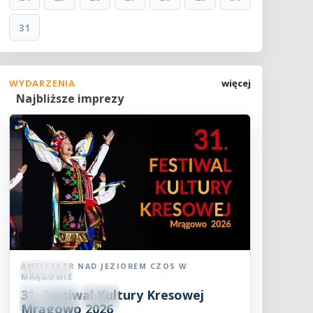
31
WYDARZENIA
więcej
Najbliższe imprezy
AMFITEATR NAD JEZIOREM CZOS W
Festiwal
MRĄGOWIE
08
31. Festiwal Kultury Kresowej
SIE
18:30
2026
Mrągowo 2026