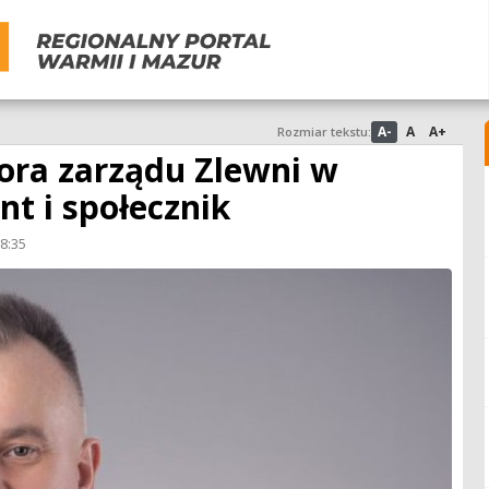
A-
A
A+
Rozmiar tekstu:
ra zarządu Zlewni w
nt i społecznik
08:35