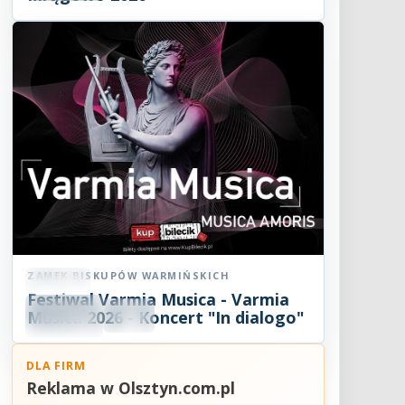
ZAMEK BISKUPÓW WARMIŃSKICH
Koncert
Festiwal Varmia Musica - Varmia
08
SIE
Musica 2026 - Koncert "In dialogo"
19:00
2026
DLA FIRM
Reklama w Olsztyn.com.pl