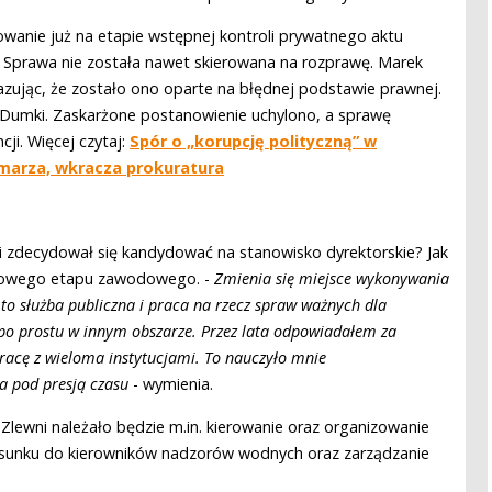
wanie już na etapie wstępnej kontroli prywatnego aktu
 Sprawa nie została nawet skierowana na rozprawę. Marek
zując, że zostało ono oparte na błędnej podstawie prawnej.
a Dumki. Zaskarżone postanowienie uchylono, a sprawę
i. Więcej czytaj:
Spór o „korupcję polityczną” w
marza, wkracza prokuratura
ji zdecydował się kandydować na stanowisko dyrektorskie? Jak
nowego etapu zawodowego. -
Zmienia się miejsce wykonywania
 to służba publiczna i praca na rzecz spraw ważnych dla
po prostu w innym obszarze. Przez lata odpowiadałem za
racę z wieloma instytucjami. To nauczyło mnie
ia pod presją czasu
- wymienia.
lewni należało będzie m.in. kierowanie oraz organizowanie
tosunku do kierowników nadzorów wodnych oraz zarządzanie