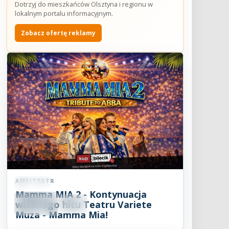
Dotrzyj do mieszkańców Olsztyna i regionu w
lokalnym portalu informacyjnym.
Zobacz ofertę reklamy
AMFITEATR
Koncert
Mamma MIA 2 - Kontynuacja
08
SIE
wielkiego hitu Teatru Variete
19:00
2026
Muza - Mamma Mia!