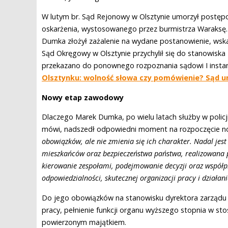
W lutym br. Sąd Rejonowy w Olsztynie umorzył postępo
oskarżenia, wystosowanego przez burmistrza Waraksę.
Dumka złożył zażalenie na wydane postanowienie, wska
Sąd Okręgowy w Olsztynie przychylił się do stanowisk
przekazano do ponownego rozpoznania sądowi I instancj
Olsztynku: wolność słowa czy pomówienie? Sąd u
Nowy etap zawodowy
Dlaczego Marek Dumka, po wielu latach służby w polic
mówi, nadszedł odpowiedni moment na rozpoczęcie 
obowiązków, ale nie zmienia się ich charakter. Nadal jest
mieszkańców oraz bezpieczeństwa państwa, realizowana 
kierowanie zespołami, podejmowanie decyzji oraz współp
odpowiedzialności, skutecznej organizacji pracy i działan
Do jego obowiązków na stanowisku dyrektora zarządu Z
pracy, pełnienie funkcji organu wyższego stopnia w s
powierzonym majątkiem.