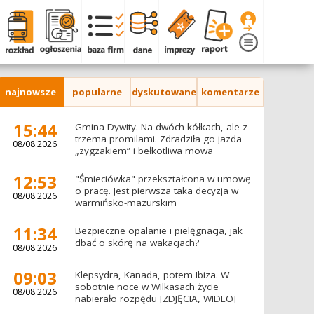
najnowsze
popularne
dyskutowane
komentarze
15:44
Gmina Dywity. Na dwóch kółkach, ale z
trzema promilami. Zdradziła go jazda
08/08.2026
„zygzakiem” i bełkotliwa mowa
12:53
"Śmieciówka" przekształcona w umowę
o pracę. Jest pierwsza taka decyzja w
08/08.2026
warmińsko-mazurskim
11:34
Bezpieczne opalanie i pielęgnacja, jak
dbać o skórę na wakacjach?
08/08.2026
09:03
Klepsydra, Kanada, potem Ibiza. W
sobotnie noce w Wilkasach życie
08/08.2026
nabierało rozpędu [ZDJĘCIA, WIDEO]