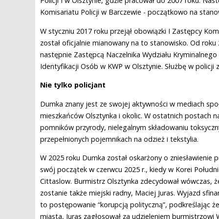
Policji I w Olsztynie, gdzie pracował do 2007 roku. Na
Komisariatu Policji w Barczewie - początkowo na stanow
W styczniu 2017 roku przejął obowiązki I Zastępcy Komen
został oficjalnie mianowany na to stanowisko. Od roku
następnie Zastępcą Naczelnika Wydziału Kryminalnego 
Identyfikacji Osób w KWP w Olsztynie. Służbę w policji 
Nie tylko policjant
Dumka znany jest ze swojej aktywności w mediach spo
mieszkańców Olsztynka i okolic. W ostatnich postach n
pomników przyrody, nielegalnym składowaniu toksyczn
przepełnionych pojemnikach na odzież i tekstylia.
W 2025 roku Dumka został oskarżony o zniesławienie p
swój początek w czerwcu 2025 r., kiedy w Korei Poł
Cittaslow. Burmistrz Olsztynka zdecydował wówczas, 
zostanie także miejski radny, Maciej Juras. Wyjazd sf
to postępowanie “korupcją polityczną”, podkreślając ż
miasta, Juras zagłosował za udzieleniem burmistrzowi