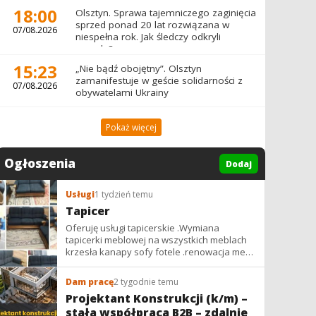
18:00
Olsztyn. Sprawa tajemniczego zaginięcia
sprzed ponad 20 lat rozwiązana w
07/08.2026
niespełna rok. Jak śledczy odkryli
prawdę?
15:23
„Nie bądź obojętny”. Olsztyn
zamanifestuje w geście solidarności z
07/08.2026
obywatelami Ukrainy
Pokaż więcej
Ogłoszenia
Dodaj
Usługi
1 tydzień temu
Tapicer
Oferuję usługi tapicerskie .Wymiana
tapicerki meblowej na wszystkich meblach
krzesła kanapy sofy fotele .renowacja mebli
vintage,PRL. glamur
Dam pracę
2 tygodnie temu
Projektant Konstrukcji (k/m) –
stała współpraca B2B – zdalnie