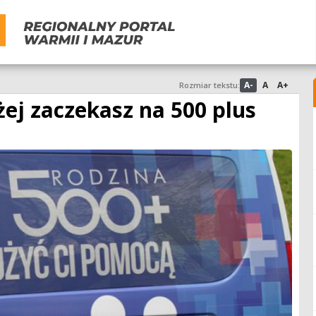
A-
A
A+
Rozmiar tekstu:
żej zaczekasz na 500 plus