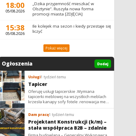
18:00
„Dzika przyjemność mieszkać w
Olsztynie”. Ruszyła nowa forma
05/08.2026
promocji miasta [ZDJĘCIA]
15:38
Ile kolejek ma sezon i kiedy przestaje się
liczyć
05/08.2026
Pokaż więcej
Ogłoszenia
Dodaj
Usługi
1 tydzień temu
Tapicer
Oferuję usługi tapicerskie .Wymiana
tapicerki meblowej na wszystkich meblach
krzesła kanapy sofy fotele .renowacja mebli
vintage,PRL. glamur
Dam pracę
1 tydzień temu
Projektant Konstrukcji (k/m) –
stała współpraca B2B – zdalnie
Firma budowlana – Generalny Wykonawca