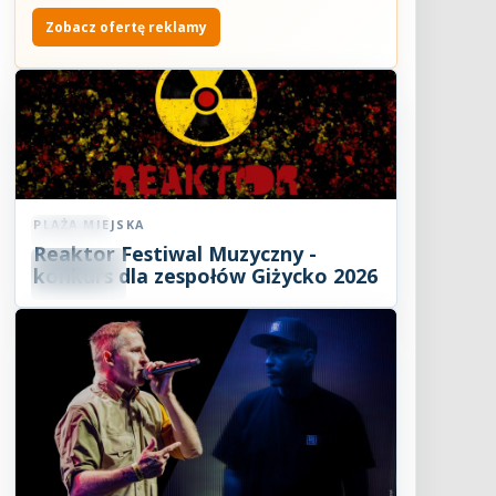
Zobacz ofertę reklamy
PLAŻA MIEJSKA
Koncert
Reaktor Festiwal Muzyczny -
07
SIE
konkurs dla zespołów Giżycko 2026
2026