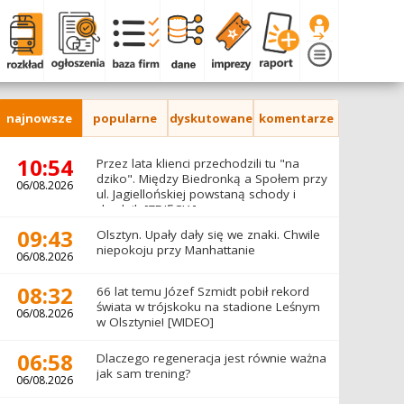
najnowsze
popularne
dyskutowane
komentarze
10:54
Przez lata klienci przechodzili tu "na
dziko". Między Biedronką a Społem przy
06/08.2026
ul. Jagiellońskiej powstaną schody i
chodnik [ZDJĘCIA]
09:43
Olsztyn. Upały dały się we znaki. Chwile
niepokoju przy Manhattanie
06/08.2026
08:32
66 lat temu Józef Szmidt pobił rekord
świata w trójskoku na stadione Leśnym
06/08.2026
w Olsztynie! [WIDEO]
06:58
Dlaczego regeneracja jest równie ważna
jak sam trening?
06/08.2026