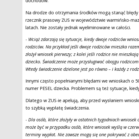
dochodów.
Na drodze do otrzymania środków mogą stanąć błędy 
rzecznik prasowy ZUS w województwie warmińsko-mazur
latach. Nie zostały jednak wyeliminowane w całości.
​-
Wciąż zdarzają się sytuacje, kiedy dwoje rodziców wnios
rodziców. Na przykład jeśli dwoje rodziców mieszka raze
złożył wniosek pierwszy; z kolei jeśli rodzice nie mieszka
dziecko. Świadczenie może przysługiwać obojgu rodzicom 
Wtedy świadczenie dzielone jest po równo – i każdy z rod
Innymi często popełnianymi błędami we wnioskach o 500
numer PESEL dziecka. Problemem są też sytuacje, ki
Dlatego w ZUS-ie apelują, aby przed wysłaniem wniosk
to szybką wypłatę świadczenia.
-
Dla osób, które złożyły w ostatnich tygodniach wniosek 
może być w przypadku osób, które wniosek wyślą w czerwcu
terminy wypłat. Nie zawsze mogą się one pokrywać z ob