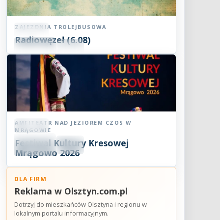
ZAJEZDNIA TROLEJBUSOWA
Koncert
Radiowęzeł (6.08)
06
SIE
18:00
2026
AMFITEATR NAD JEZIOREM CZOS W
Koncert
MRĄGOWIE
06
Festiwal Kultury Kresowej
SIE
18:30
2026
Mrągowo 2026
DLA FIRM
Reklama w Olsztyn.com.pl
Dotrzyj do mieszkańców Olsztyna i regionu w
lokalnym portalu informacyjnym.