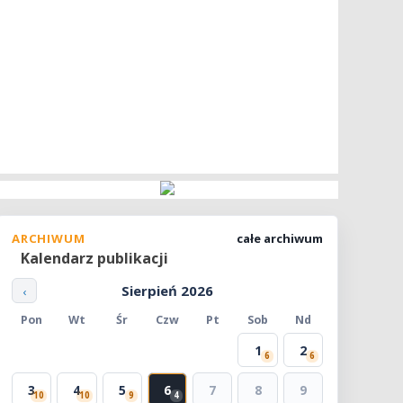
ARCHIWUM
całe archiwum
Kalendarz publikacji
Sierpień 2026
‹
Pon
Wt
Śr
Czw
Pt
Sob
Nd
1
2
6
6
3
4
5
6
7
8
9
10
10
9
4