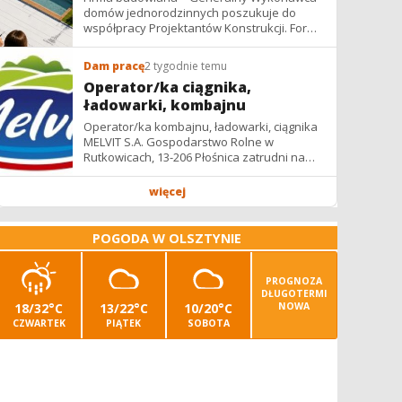
domów jednorodzinnych poszukuje do
współpracy Projektantów Konstrukcji. Forma
współpracy: B2B / podwykonawstwo –
zdalnie. Wynagrodzenie: ✔ Stawki...
Dam pracę
2 tygodnie temu
Operator/ka ciągnika,
ładowarki, kombajnu
Operator/ka kombajnu, ładowarki, ciągnika
MELVIT S.A. Gospodarstwo Rolne w
Rutkowicach, 13-206 Płośnica zatrudni na
umowę zlecenie na okres żniw: -
operatora/kę kombajnu z uprawnieniami -...
więcej
POGODA W OLSZTYNIE
PROGNOZA
DŁUGOTERMI
18/32°C
13/22°C
10/20°C
NOWA
CZWARTEK
PIĄTEK
SOBOTA