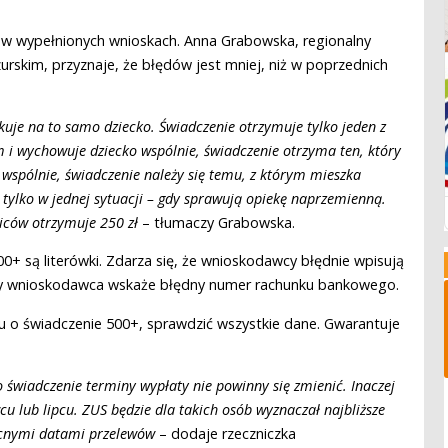
w wypełnionych wnioskach. Anna Grabowska, regionalny
skim, przyznaje, że błędów jest mniej, niż w poprzednich
kuje na to samo dziecko. Świadczenie otrzymuje tylko jeden z
m i wychowuje dziecko wspólnie, świadczenie otrzyma ten, który
ją wspólnie, świadczenie należy się temu, z którym mieszka
tylko w jednej sytuacji – gdy sprawują opiekę naprzemienną.
ziców otrzymuje 250 zł
– tłumaczy Grabowska.
+ są literówki. Zdarza się, że wnioskodawcy błędnie wpisują
edy wnioskodawca wskaże błędny numer rachunku bankowego.
u o świadczenie 500+, sprawdzić wszystkie dane. Gwarantuje
o świadczenie terminy wypłaty nie powinny się zmienić. Inaczej
 lub lipcu. ZUS będzie dla takich osób wyznaczał najbliższe
ecnymi datami przelewów
– dodaje rzeczniczka