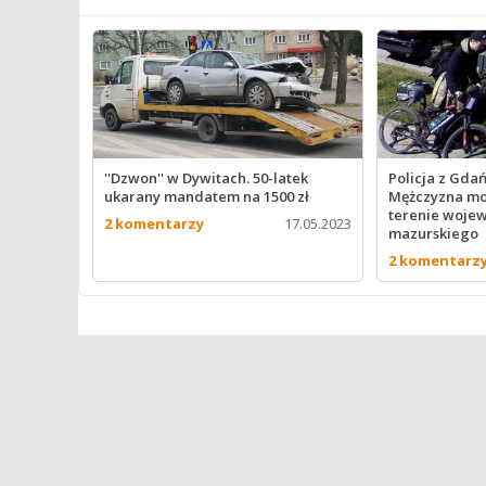
''Dzwon'' w Dywitach. 50-latek
Policja z Gdań
ukarany mandatem na 1500 zł
Mężczyzna mo
terenie woje
2 komentarzy
17.05.2023
mazurskiego
2 komentarz