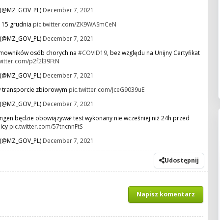
a (@MZ_GOV_PL)
December 7, 2021
 15 grudnia
pic.twitter.com/ZK9WASmCeN
a (@MZ_GOV_PL)
December 7, 2021
omowników osób chorych na
#COVID19
, bez względu na Unijny Certyfikat
witter.com/p2f2l39FtN
a (@MZ_GOV_PL)
December 7, 2021
w transporcie zbiorowym
pic.twitter.com/JceG9039uE
a (@MZ_GOV_PL)
December 7, 2021
engen będzie obowiązywał test wykonany nie wcześniej niż 24h przed
nicy
pic.twitter.com/57tncnnFtS
a (@MZ_GOV_PL)
December 7, 2021
Udostępnij
Napisz komentarz