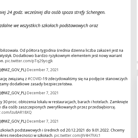
ej 24 godz. wcześniej dla osób spoza strefy Schengen.
zdalne we wszystkich szkołach podstawowych oraz
abilizowała. Od półtora tygodnia średnia dzienna liczba zakażeń jest na
statystyk. Dodatkowo bardzo ryzykownym elementem jest nowy wariant
on.
pic.twitter.com/pTq29yogJk
a (@MZ_GOV_PL)
December 7, 2021
uację związaną z
#COVID
-19 zdecydowaliśmy się na podjęcie stanowczych
dzamy dodatkowe zasady bezpieczeństwa.
a (@MZ_GOV_PL)
December 7, 2021
 30 proc. obłożenia lokalu w restauracjach, barach i hotelach. Zamknięte
nie dla osób zaszczepionych zweryfikowanych przez przedsiębiorcę.
er.com/lzu8AR18XQ
a (@MZ_GOV_PL)
December 7, 2021
zkołach podstawowych i średnich od 20.12.2021 do 9.01.2022. Chcemy
ć okres nieobecności w szkołach.
pic.twitter.com/jIV4H7hXc1