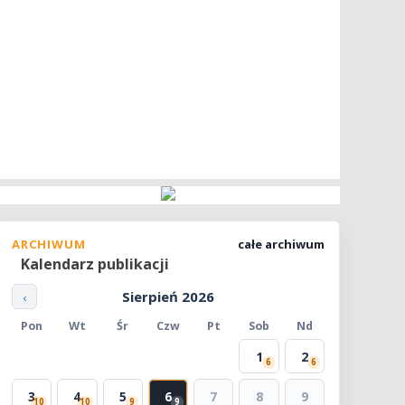
ARCHIWUM
całe archiwum
Kalendarz publikacji
Sierpień 2026
‹
Pon
Wt
Śr
Czw
Pt
Sob
Nd
1
2
6
6
3
4
5
6
7
8
9
10
10
9
9