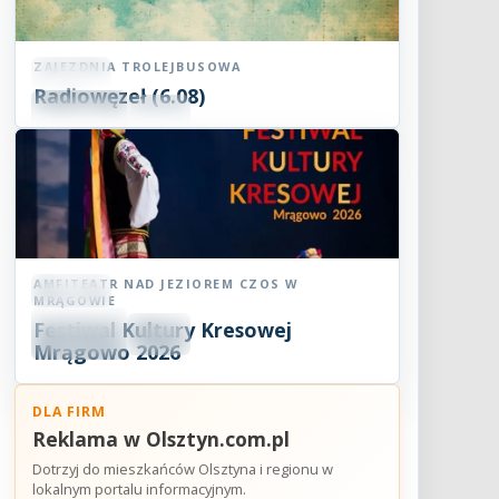
ZAJEZDNIA TROLEJBUSOWA
Koncert
Radiowęzeł (6.08)
06
SIE
18:00
2026
AMFITEATR NAD JEZIOREM CZOS W
Koncert
MRĄGOWIE
06
Festiwal Kultury Kresowej
SIE
18:30
2026
Mrągowo 2026
DLA FIRM
Reklama w Olsztyn.com.pl
Dotrzyj do mieszkańców Olsztyna i regionu w
lokalnym portalu informacyjnym.