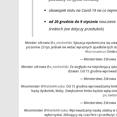
obowiązek testu na Covid-19 na co najmni
od 20 grudnia do 9 stycznia
nauczanie 
średnich (nie dotyczy przedszkoli)
Minister zdrowia
@a_niedzielski
: Sytuacja epidemiczna się ust
poziomie 23 tys. Jednak nie widać wyraźnych spadków tych 
#koronawirus
Omikr
— Ministerstwo Zdrowi
Minister zdrowia
@a_niedzielski
: Ze względu na niepokojącą syt
działań. Od 15 grudnia wprowa
— Ministerstwo Zdrowi
Wiceminister
@WaldekKraska
: Od 15 grudnia wprowadzamy limity
będą dyskoteki, kluby. Zwiększenie limitu będzie wyłącz
pic.twitt
— Ministerstwo Zdrowi
Wiceminister
@WaldekKraska
: Wprowadzamy naukę zdalną w s
wykorzystać zbliżający się czas ferii i przedłuży