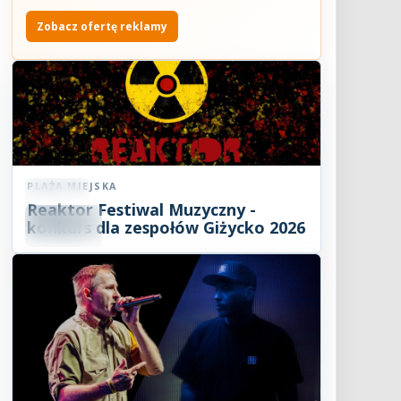
Zobacz ofertę reklamy
PLAŻA MIEJSKA
Koncert
Reaktor Festiwal Muzyczny -
07
SIE
konkurs dla zespołów Giżycko 2026
2026