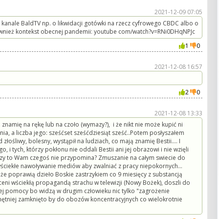
2021-12-09 07:05
 kanale BaldTV np. o likwidacji gotówki na rzecz cyfrowego CBDC albo o
również kontekst obecnej pandemii: youtube com/watch?v=RNi0DHqNPJc
1
0
2021-12-08 16:57
2
0
2021-12-08 13:33
ają znamię na rękę lub na czoło (wymazy?), i że nikt nie może kupić ni
ienia, a liczba jego: sześćset sześćdziesiąt sześć..Potem posłyszałem
ośliwy, bolesny, wystąpił na ludziach, co mają znamię Bestii.... I
 i tych, którzy pokłonu nie oddali Bestii ani jej obrazowi i nie wzięli
. Czy to Wam czegoś nie przypomina? Zmuszanie na całym swiecie do
 wściekłe nawoływanie mediów aby zwalniać z pracy niepokornych...
że poprawią dzieło Boskie zastrzykiem co 9 miesięcy z substancją
 wściekłą propagandą strachu w telewizji (Nowy Bożek), doszli do
zej pomocy bo widzą w drugim człowieku nic tylko "zagrożenie
hętniej zamknięto by do obozów koncentracyjnych co wielokrotnie