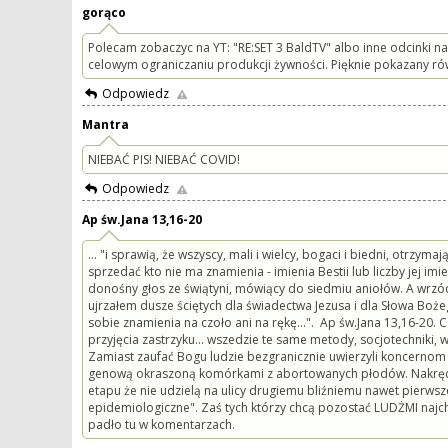
gorąco
Polecam zobaczyc na YT: "RE:SET 3 BaldTV" albo inne odcinki na
celowym ograniczaniu produkcji żywności. Pięknie pokazany 
Odpowiedz
Mantra
NIEBAĆ PIS! NIEBAĆ COVID!
Odpowiedz
Ap św.Jana 13,16-20
... "i sprawią, że wszyscy, mali i wielcy, bogaci i biedni, otrzym
sprzedać kto nie ma znamienia - imienia Bestii lub liczby jej im
donośny głos ze świątyni, mówiący do siedmiu aniołów. A wrzód zł
ujrzałem dusze ściętych dla świadectwa Jezusa i dla Słowa Bożego,
sobie znamienia na czoło ani na rękę...". Ap św.Jana 13,16-20
przyjęcia zastrzyku... wszedzie te same metody, socjotechniki,
Zamiast zaufać Bogu ludzie bezgranicznie uwierzyli koncernom 
genową okraszoną komórkami z abortowanych płodów. Nakręceni
etapu że nie udzielą na ulicy drugiemu bliźniemu nawet pierws
epidemiologiczne". Zaś tych którzy chcą pozostać LUDŻMI najc
padło tu w komentarzach.