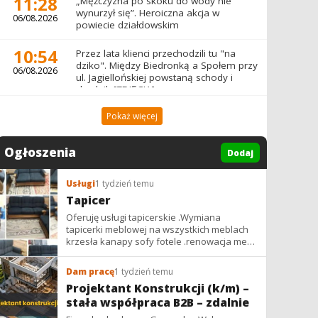
11:28
„Mężczyzna po skoku do wody nie
wynurzył się”. Heroiczna akcja w
06/08.2026
powiecie działdowskim
10:54
Przez lata klienci przechodzili tu "na
dziko". Między Biedronką a Społem przy
06/08.2026
ul. Jagiellońskiej powstaną schody i
chodnik [ZDJĘCIA]
Pokaż więcej
Ogłoszenia
Dodaj
Usługi
1 tydzień temu
Tapicer
Oferuję usługi tapicerskie .Wymiana
tapicerki meblowej na wszystkich meblach
krzesła kanapy sofy fotele .renowacja mebli
vintage,PRL. glamur
Dam pracę
1 tydzień temu
Projektant Konstrukcji (k/m) –
stała współpraca B2B – zdalnie