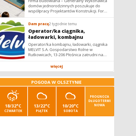
Firma budowlana – Generalny Wykonawca
domów jednorodzinnych poszukuje do
współpracy Projektantów Konstrukcji. Forma
współpracy: B2B / podwykonawstwo –
zdalnie. Wynagrodzenie: ✔ Stawki...
Dam pracę
2 tygodnie temu
Operator/ka ciągnika,
ładowarki, kombajnu
Operator/ka kombajnu, ładowarki, ciągnika
MELVIT S.A. Gospodarstwo Rolne w
Rutkowicach, 13-206 Płośnica zatrudni na
umowę zlecenie na okres żniw: -
operatora/kę kombajnu z uprawnieniami -...
więcej
POGODA W OLSZTYNIE
PROGNOZA
DŁUGOTERMI
18/32°C
13/22°C
10/20°C
NOWA
CZWARTEK
PIĄTEK
SOBOTA