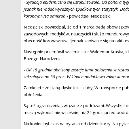
- Sytuacja epidemiczna się ustabilizowała. Od półtora tyg
Jednak nie widać wyraźnych spadków tych statystyk. Do
koronawirusa omikron
- powiedział Niedzielski.
Niedzielski powiedział, że od 1 marca będą obowiązko
zawodowych: medyków, nauczycieli i służb mundurowy
obecność koronawirusa. Jednak zapisanie się na taki te
Następnie przemówił wiceminister Waldemar Kraska, kt
Bożego Narodzenia.
- Od 15 grudnia obniżony zostaje limit obłożenia w restau
sakralnych do 30 proc. W kinach dodatkowo zakaz konsu
Zamknięte zostaną dyskoteki i kluby. W transporcie pu
obłożenia.
Są też ograniczenia związane z podróżami. Wszystkie o
muszą wykonać nie wcześniej niż 24 godz. przed podróż
Na koniec był czas na pytania od dziennikarzy. Na pyta