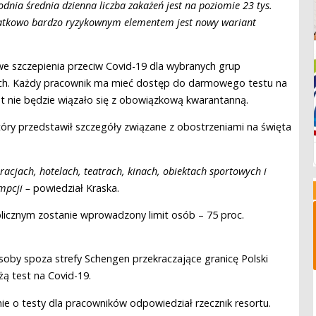
odnia średnia dzienna liczba zakażeń jest na poziomie 23 tys.
datkowo bardzo ryzykownym elementem jest nowy wariant
we szczepienia przeciw Covid-19 dla wybranych grup
ch. Każdy pracownik ma mieć dostęp do darmowego testu na
st nie będzie wiązało się z obowiązkową kwarantanną.
óry przedstawił szczegóły związane z obostrzeniami na święta
racjach, hotelach, teatrach, kinach, obiektach sportowych i
mpcji –
powiedział Kraska.
blicznym zostanie wprowadzony limit osób – 75 proc.
soby spoza strefy Schengen przekraczające granicę Polski
ą test na Covid-19.
nie o testy dla pracowników odpowiedział rzecznik resortu.