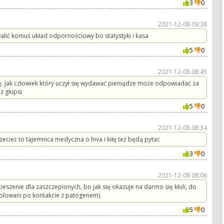
3
0
2021-12-08 09:38
alić komuś układ odpornościowy bo statystyki i kasa
5
0
2021-12-08 08:45
ę. Jak człowiek który uczył się wydawać pieniądze może odpowiadać za
z głupsi
5
0
2021-12-08 08:34
ecież to tajemnica medyczna o hiva i kiłę też będą pytac
3
0
2021-12-08 08:06
ieszenie dla zaszczepionych, bo jak się okazuje na darmo się kłuli, do
zolowani po kontakcie z patogenem).
5
0