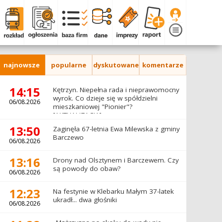
najnowsze
popularne
dyskutowane
komentarze
14:15
Kętrzyn. Niepełna rada i nieprawomocny
wyrok. Co dzieje się w spółdzielni
06/08.2026
mieszkaniowej "Pionier"?
[AKTUALIZACJA]
13:50
Zaginęła 67-letnia Ewa Milewska z gminy
Barczewo
06/08.2026
13:16
Drony nad Olsztynem i Barczewem. Czy
są powody do obaw?
06/08.2026
12:23
Na festynie w Klebarku Małym 37-latek
ukradł... dwa głośniki
06/08.2026