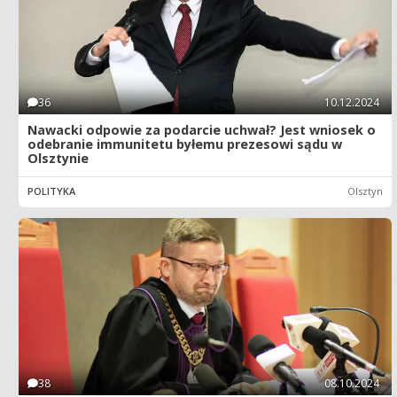
36
10.12.2024
Nawacki odpowie za podarcie uchwał? Jest wniosek o
odebranie immunitetu byłemu prezesowi sądu w
Olsztynie
POLITYKA
Olsztyn
38
08.10.2024