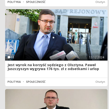
POLITYKA
•
SPOŁECZNOŚĆ
Olsztyn
44
13.12.2024
Jest wyrok na korzyść sędziego z Olsztyna. Paweł
Juszczyszyn wygrywa 176 tys. zł z odsetkami i urlop
POLITYKA
•
SPOŁECZNOŚĆ
Olsztyn