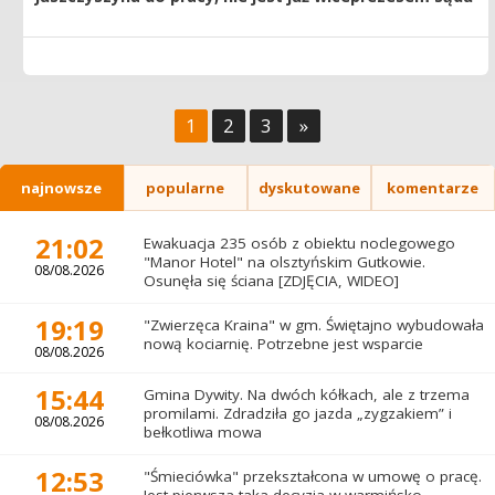
1
2
3
»
najnowsze
popularne
dyskutowane
komentarze
21:02
Ewakuacja 235 osób z obiektu noclegowego
"Manor Hotel" na olsztyńskim Gutkowie.
08/08.2026
Osunęła się ściana [ZDJĘCIA, WIDEO]
19:19
"Zwierzęca Kraina" w gm. Świętajno wybudowała
nową kociarnię. Potrzebne jest wsparcie
08/08.2026
15:44
Gmina Dywity. Na dwóch kółkach, ale z trzema
promilami. Zdradziła go jazda „zygzakiem” i
08/08.2026
bełkotliwa mowa
12:53
"Śmieciówka" przekształcona w umowę o pracę.