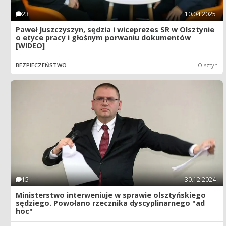
23
10.04.2025
Paweł Juszczyszyn, sędzia i wiceprezes SR w Olsztynie
o etyce pracy i głośnym porwaniu dokumentów
[WIDEO]
BEZPIECZEŃSTWO
Olsztyn
15
30.12.2024
Ministerstwo interweniuje w sprawie olsztyńskiego
sędziego. Powołano rzecznika dyscyplinarnego "ad
hoc"