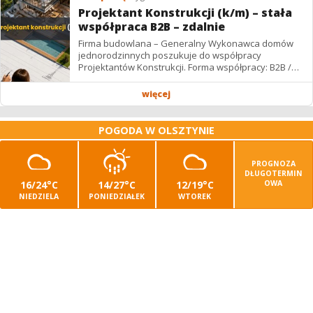
Projektant Konstrukcji (k/m) – stała
współpraca B2B – zdalnie
Firma budowlana – Generalny Wykonawca domów
jednorodzinnych poszukuje do współpracy
Projektantów Konstrukcji. Forma współpracy: B2B /
podwykonawstwo – zdalnie. Wynagrodzenie: ✔
Stawki...
więcej
POGODA W OLSZTYNIE
PROGNOZA
DŁUGOTERMIN
16/24°C
14/27°C
12/19°C
OWA
NIEDZIELA
PONIEDZIAŁEK
WTOREK