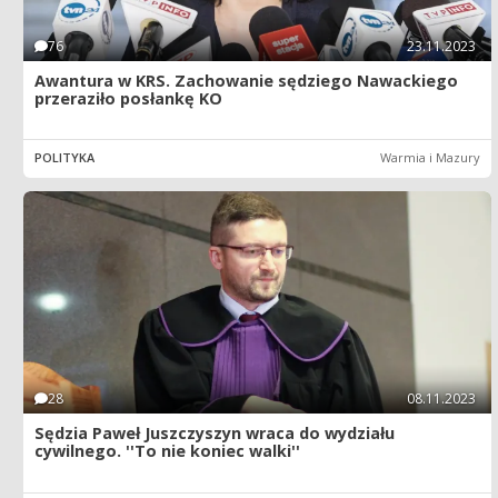
76
23.11.2023
Awantura w KRS. Zachowanie sędziego Nawackiego
przeraziło posłankę KO
POLITYKA
Warmia i Mazury
28
08.11.2023
Sędzia Paweł Juszczyszyn wraca do wydziału
cywilnego. ''To nie koniec walki''