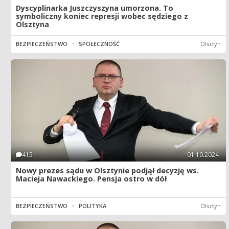
Dyscyplinarka Juszczyszyna umorzona. To
symboliczny koniec represji wobec sędziego z
Olsztyna
BEZPIECZEŃSTWO
•
SPOŁECZNOŚĆ
Olsztyn
415
01.10.2024
Nowy prezes sądu w Olsztynie podjął decyzję ws.
Macieja Nawackiego. Pensja ostro w dół
BEZPIECZEŃSTWO
•
POLITYKA
Olsztyn