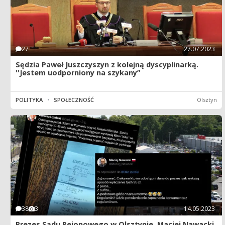
27
27.07.2023
Sędzia Paweł Juszczyszyn z kolejną dyscyplinarką.
''Jestem uodporniony na szykany”
POLITYKA
•
SPOŁECZNOŚĆ
Olsztyn
38
3
14.05.2023
Prezes Sądu Rejonowego w Olsztynie, Maciej Nawacki,