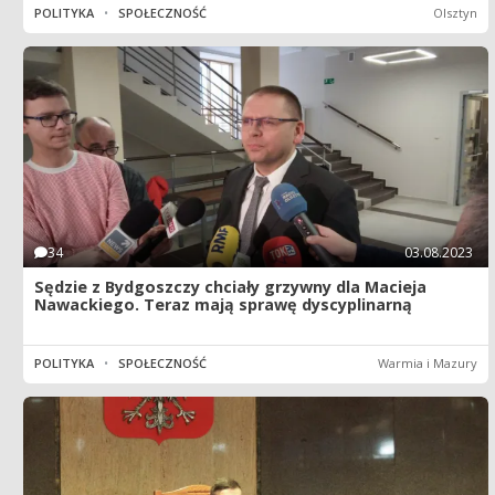
POLITYKA
•
SPOŁECZNOŚĆ
Olsztyn
34
03.08.2023
Sędzie z Bydgoszczy chciały grzywny dla Macieja
Nawackiego. Teraz mają sprawę dyscyplinarną
POLITYKA
•
SPOŁECZNOŚĆ
Warmia i Mazury