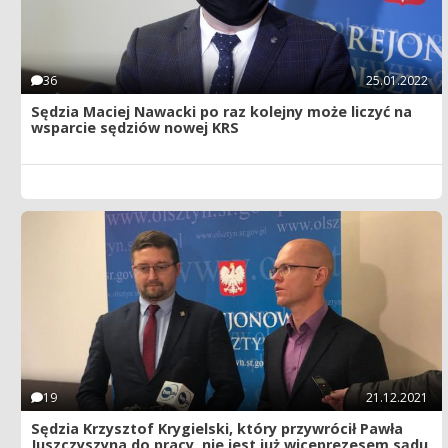
36
25.01.2022
Sędzia Maciej Nawacki po raz kolejny może liczyć na
wsparcie sędziów nowej KRS
19
21.12.2021
Sędzia Krzysztof Krygielski, który przywrócił Pawła
Juszczyszyna do pracy, nie jest już wiceprezesem sądu