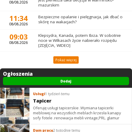
Jest pierwsza taka decyzja w warmińsko-
08/08.2026
mazurskim
11:34
Bezpieczne opalanie i pielęgnacja, jak dbać o
skórę na wakacjach?
08/08.2026
09:03
Klepsydra, Kanada, potem Ibiza. W sobotnie
noce w Wilkasach życie nabierało rozpędu
08/08.2026
[ZDJĘCIA, WIDEO]
Pokaż więcej
Ogłoszenia
Dodaj
Usługi
1 tydzień temu
Tapicer
Oferuję usługi tapicerskie .Wymiana tapicerki
meblowej na wszystkich meblach krzesła kanapy
sofy fotele .renowacja mebli vintage,PRL. glamur
Dam pracę
2 tygodnie temu