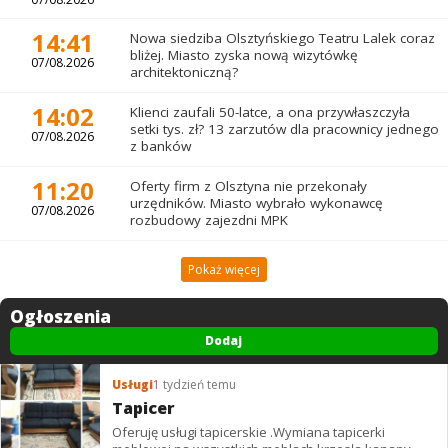
14:41
Nowa siedziba Olsztyńskiego Teatru Lalek coraz
bliżej. Miasto zyska nową wizytówkę
07/08.2026
architektoniczną?
14:02
Klienci zaufali 50-latce, a ona przywłaszczyła
setki tys. zł? 13 zarzutów dla pracownicy jednego
07/08.2026
z banków
11:20
Oferty firm z Olsztyna nie przekonały
urzędników. Miasto wybrało wykonawcę
07/08.2026
rozbudowy zajezdni MPK
Pokaż więcej
Ogłoszenia
Dodaj
Usługi
1 tydzień temu
Tapicer
Oferuję usługi tapicerskie .Wymiana tapicerki