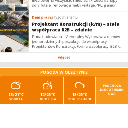
meblowej na wszystkich meblach krzesła kanapy
sofy fotele .renowacja mebli vintage,PRL. glamur
Dam pracę
2 tygodnie temu
Projektant Konstrukcji (k/m) – stała
współpraca B2B – zdalnie
Firma budowlana – Generalny Wykonawca domów
jednorodzinnych poszukuje do współpracy
Projektantów Konstrukcji. Forma współpracy: B2B /
podwykonawstwo – zdalnie. Wynagrodzenie: ✔
Stawki...
więcej
POGODA W OLSZTYNIE
PROGNOZA
DŁUGOTERMIN
13/21°C
12/25°C
15/25°C
OWA
SOBOTA
NIEDZIELA
PONIEDZIAŁEK