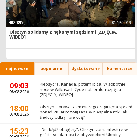
26
5
01.12.2019
Olsztyn solidarny z nękanymi sędziami [ZDJĘCIA,
WIDEO]
najnowsze
popularne
dyskutowane
komentarze
09:03
Klepsydra, Kanada, potem Ibiza. W sobotnie
noce w Wilkasach życie nabierało rozpędu
08/08.2026
[ZDJĘCIA, WIDEO]
18:00
Olsztyn. Sprawa tajemniczego zaginięcia sprzed
ponad 20 lat rozwiązana w niespełna rok. Jak
07/08.2026
śledczy odkryli prawdę?
15:23
„Nie bądź obojętny”. Olsztyn zamanifestuje w
geście solidarności z obywatelami Ukrainy
07/08.2026