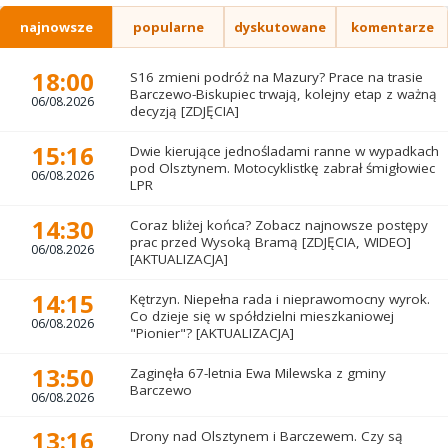
najnowsze
popularne
dyskutowane
komentarze
18:00
S16 zmieni podróż na Mazury? Prace na trasie
Barczewo-Biskupiec trwają, kolejny etap z ważną
06/08.2026
decyzją [ZDJĘCIA]
15:16
Dwie kierujące jednośladami ranne w wypadkach
pod Olsztynem. Motocyklistkę zabrał śmigłowiec
06/08.2026
LPR
14:30
Coraz bliżej końca? Zobacz najnowsze postępy
prac przed Wysoką Bramą [ZDJĘCIA, WIDEO]
06/08.2026
[AKTUALIZACJA]
14:15
Kętrzyn. Niepełna rada i nieprawomocny wyrok.
Co dzieje się w spółdzielni mieszkaniowej
06/08.2026
"Pionier"? [AKTUALIZACJA]
13:50
Zaginęła 67-letnia Ewa Milewska z gminy
Barczewo
06/08.2026
13:16
Drony nad Olsztynem i Barczewem. Czy są