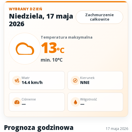
WYBRANY DZIEŃ
Niedziela
,
17 maja
Zachmurzenie
całkowite
2026
Temperatura maksymalna
13
°C
min. 10°C
Wiatr
Kierunek
14.4 km/h
NNE
Ciśnienie
Wilgotność
—
—
Prognoza godzinowa
17 maja 2026