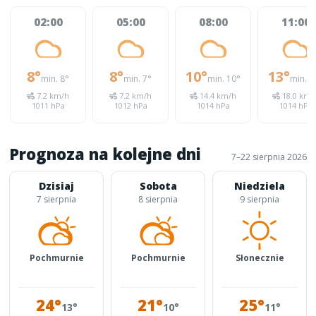
02:00
05:00
08:00
11:00
8°
8°
10°
13°
min. 8°
min. 7°
min. 10°
min. 1
7.2 km/h
7.2 km/h
14.4 km/h
18.0 km/
1011 hPa
1012 hPa
1014 hPa
1014 hPa
Prognoza na kolejne dni
7–22 sierpnia 2026
Dzisiaj
Sobota
Niedziela
7 sierpnia
8 sierpnia
9 sierpnia
Pochmurnie
Pochmurnie
Słonecznie
24°
21°
25°
13°
10°
11°