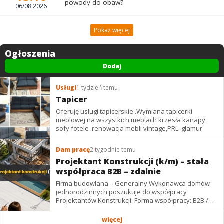
powody do obaw?
06/08.2026
Pokaż więcej
Ogłoszenia
Dodaj
Usługi
1 tydzień temu
Tapicer
Oferuję usługi tapicerskie .Wymiana tapicerki
meblowej na wszystkich meblach krzesła kanapy
sofy fotele .renowacja mebli vintage,PRL. glamur
Dam pracę
2 tygodnie temu
Projektant Konstrukcji (k/m) – stała
współpraca B2B – zdalnie
Firma budowlana – Generalny Wykonawca domów
jednorodzinnych poszukuje do współpracy
Projektantów Konstrukcji. Forma współpracy: B2B /
podwykonawstwo – zdalnie. Wynagrodzenie: ✔
Stawki...
więcej