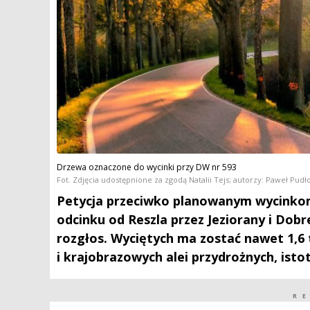
Drzewa oznaczone do wycinki przy DW nr 593
Fot. Zdjęcia udostępnione za zgodą Natalii Tejs; autorzy: Paweł Pudł
Petycja przeciwko planowanym wycinko
odcinku od Reszla przez Jeziorany i Do
rozgłos. Wyciętych ma zostać nawet 1,6 
i krajobrazowych alei przydrożnych, isto
R