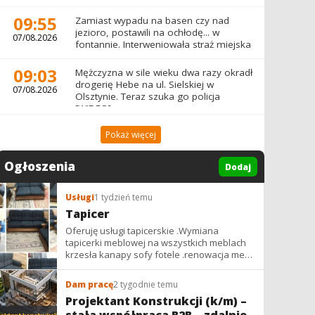
09:55
Zamiast wypadu na basen czy nad
jezioro, postawili na ochłodę... w
07/08.2026
fontannie. Interweniowała straż miejska
09:03
Mężczyzna w sile wieku dwa razy okradł
drogerię Hebe na ul. Sielskiej w
07/08.2026
Olsztynie. Teraz szuka go policja
[WIDEO]
Pokaż więcej
Ogłoszenia
Dodaj
Usługi
1 tydzień temu
Tapicer
Oferuję usługi tapicerskie .Wymiana
tapicerki meblowej na wszystkich meblach
krzesła kanapy sofy fotele .renowacja mebli
vintage,PRL. glamur
Dam pracę
2 tygodnie temu
Projektant Konstrukcji (k/m) –