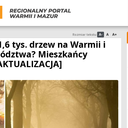
A-
A
A+
Rozmiar tekstu:
1,6 tys. drzew na Warmii i
ewództwa? Mieszkańcy
[AKTUALIZACJA]