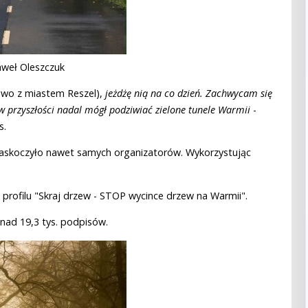
aweł Oleszczuk
owo z miastem Reszel),
jeżdżę nią na co dzień. Zachwycam się
 przyszłości nadal mógł podziwiać zielone tunele Warmii
-
s.
zaskoczyło nawet samych organizatorów. Wykorzystując
 profilu "Skraj drzew - STOP wycince drzew na Warmii".
onad 19,3 tys. podpisów.