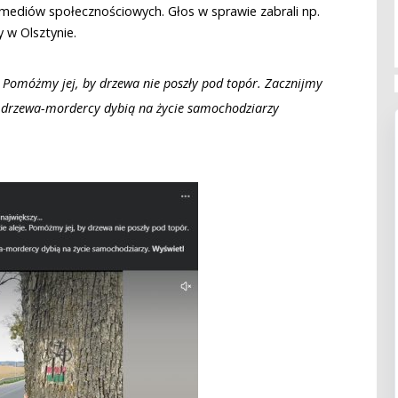
ą mediów społecznościowych. Głos w sprawie zabrali np.
 w Olsztynie.
e. Pomóżmy jej, by drzewa nie poszły pod topór. Zacznijmy
że drzewa-mordercy dybią na życie samochodziarzy