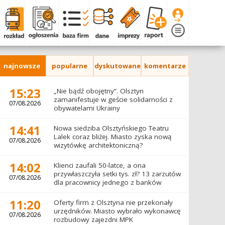
najnowsze
popularne
dyskutowane
komentarze
15:23
„Nie bądź obojętny”. Olsztyn
zamanifestuje w geście solidarności z
07/08.2026
obywatelami Ukrainy
14:41
Nowa siedziba Olsztyńskiego Teatru
Lalek coraz bliżej. Miasto zyska nową
07/08.2026
wizytówkę architektoniczną?
14:02
Klienci zaufali 50-latce, a ona
przywłaszczyła setki tys. zł? 13 zarzutów
07/08.2026
dla pracownicy jednego z banków
11:20
Oferty firm z Olsztyna nie przekonały
urzędników. Miasto wybrało wykonawcę
07/08.2026
rozbudowy zajezdni MPK