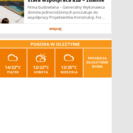
stała współpraca B2B – zdalnie
Firma budowlana – Generalny Wykonawca
domów jednorodzinnych poszukuje do
współpracy Projektantów Konstrukcji. Forma
współpracy: B2B / podwykonawstwo –
zdalnie. Wynagrodzenie: ✔ Stawki...
więcej
POGODA W OLSZTYNIE
PROGNOZA
DŁUGOTERMI
14/22°C
12/22°C
12/25°C
NOWA
PIĄTEK
SOBOTA
NIEDZIELA