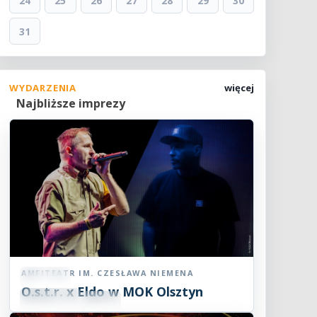
24
25
26
27
28
29
30
31
WYDARZENIA
więcej
Najbliższe imprezy
AMFITEATR IM. CZESŁAWA NIEMENA
Koncert
O.s.t.r. x Eldo w MOK Olsztyn
07
SIE
19:00
2026