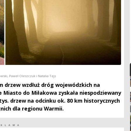
owski, Paweł Oleszczuk i Natalia Tejs
m drzew wzdłuż dróg wojewódzkich na
bre Miasto do Miłakowa zyskała niespodziewany
tys. drzew na odcinku ok. 80 km historycznych
tnich dla regionu Warmii.
EKLAMA