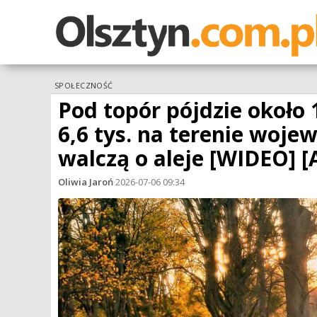
SPOŁECZNOŚĆ
Pod topór pójdzie około 
6,6 tys. na terenie woj
walczą o aleje [WIDEO] 
Oliwia Jaroń
·
2026-07-06 09:34