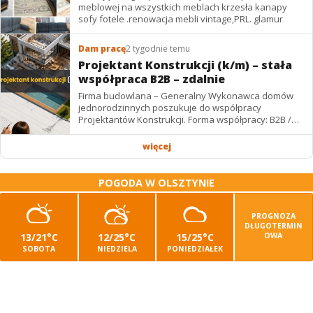
meblowej na wszystkich meblach krzesła kanapy
sofy fotele .renowacja mebli vintage,PRL. glamur
Dam pracę
2 tygodnie temu
Projektant Konstrukcji (k/m) – stała
współpraca B2B – zdalnie
Firma budowlana – Generalny Wykonawca domów
jednorodzinnych poszukuje do współpracy
Projektantów Konstrukcji. Forma współpracy: B2B /
podwykonawstwo – zdalnie. Wynagrodzenie: ✔
Stawki...
więcej
POGODA W OLSZTYNIE
PROGNOZA
DŁUGOTERMIN
13/21°C
12/25°C
15/25°C
OWA
SOBOTA
NIEDZIELA
PONIEDZIAŁEK