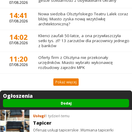
geście solidarności z obywatelami Ukrainy
07/08.2026
14:41
Nowa siedziba Olsztyńskiego Teatru Lalek coraz
bliżej. Miasto zyska nową wizytówkę
07/08.2026
architektoniczną?
14:02
Klienci zaufali 50-latce, a ona przywłaszczyła
setki tys. zł? 13 zarzutów dla pracownicy jednego
07/08.2026
z banków
11:20
Oferty firm z Olsztyna nie przekonały
urzędników. Miasto wybrało wykonawcę
07/08.2026
rozbudowy zajezdni MPK
Pokaż więcej
Ogłoszenia
Dodaj
Usługi
1 tydzień temu
Tapicer
Oferuję usługi tapicerskie .Wymiana tapicerki