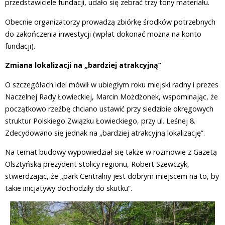
przedstawiciele fundacji, udało się zebrać trzy tony materiału.
Obecnie organizatorzy prowadzą zbiórkę środków potrzebnych
do zakończenia inwestycji (wpłat dokonać można na konto
fundacji).
Zmiana lokalizacji na „bardziej atrakcyjną”
O szczegółach idei mówił w ubiegłym roku miejski radny i prezes
Naczelnej Rady Łowieckiej, Marcin Możdżonek, wspominając, że
początkowo rzeźbę chciano ustawić przy siedzibie okręgowych
struktur Polskiego Związku Łowieckiego, przy ul. Leśnej 8.
Zdecydowano się jednak na „bardziej atrakcyjną lokalizację”.
Na temat budowy wypowiedział się także w rozmowie z Gazetą
Olsztyńską prezydent stolicy regionu, Robert Szewczyk,
stwierdzając, że „park Centralny jest dobrym miejscem na to, by
takie inicjatywy dochodziły do skutku”.