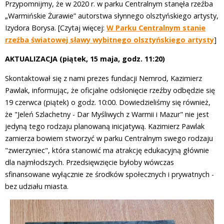
Przypomnijmy, że w 2020 r. w parku Centralnym stanęła rzeźba
„Warmińskie Żurawie” autorstwa słynnego olsztyńskiego artysty,
Izydora Borysa. [Czytaj więcej:
W Parku Centralnym stanie
rzeźba światowej sławy wybitnego olsztyńskiego artysty
]
AKTUALIZACJA (piątek, 15 maja, godz. 11:20)
Skontaktował się z nami prezes fundacji Nemrod, Kazimierz
Pawlak, informując, że oficjalne odsłonięcie rzeźby odbędzie się
19 czerwca (piątek) o godz. 10:00. Dowiedzieliśmy się również,
że "Jeleń Szlachetny - Dar Myśliwych z Warmii i Mazur" nie jest
jedyną tego rodzaju planowaną inicjatywą. Kazimierz Pawlak
zamierza bowiem stworzyć w parku Centralnym swego rodzaju
"zwierzyniec", która stanowić ma atrakcję edukacyjną głównie
dla najmłodszych. Przedsięwzięcie byłoby wówczas
sfinansowane wyłącznie ze środków społecznych i prywatnych -
bez udziału miasta.