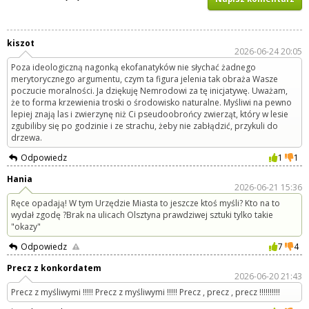
kiszot
2026-06-24 20:05
Poza ideologiczną nagonką ekofanatyków nie słychać żadnego
merytorycznego argumentu, czym ta figura jelenia tak obraża Wasze
poczucie moralności. Ja dziękuję Nemrodowi za tę inicjatywę. Uważam,
że to forma krzewienia troski o środowisko naturalne. Myśliwi na pewno
lepiej znają las i zwierzynę niż Ci pseudoobrońcy zwierząt, który w lesie
zgubiliby się po godzinie i ze strachu, żeby nie zabłądzić, przykuli do
drzewa.
Odpowiedz
1
1
Hania
2026-06-21 15:36
Ręce opadają! W tym Urzędzie Miasta to jeszcze ktoś myśli? Kto na to
wydał zgodę ?Brak na ulicach Olsztyna prawdziwej sztuki tylko takie
"okazy"
Odpowiedz
7
4
Precz z konkordatem
2026-06-20 21:43
Precz z myśliwymi !!!!! Precz z myśliwymi !!!!! Precz , precz , precz !!!!!!!!!!