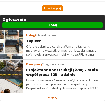
Pokaż więcej
Ogłoszenia
Dodaj
Usługi
2 tygodnie temu
Tapicer
Oferuję usługi tapicerskie .Wymiana tapicerki
meblowej na wszystkich meblach krzesła kanapy
sofy fotele .renowacja mebli vintage,PRL. glamur
Dam pracę
2 tygodnie temu
Projektant Konstrukcji (k/m) – stała
współpraca B2B – zdalnie
Firma budowlana – Generalny Wykonawca domów
jednorodzinnych poszukuje do współpracy
Projektantów Konstrukcji. Forma współpracy: B2B /
podwykonawstwo – zdalnie. Wynagrodzenie: ✔
Stawki...
więcej