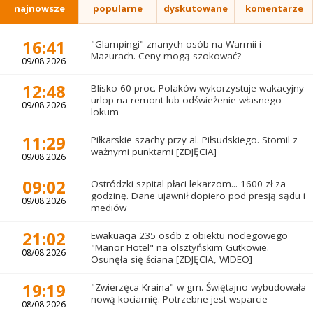
najnowsze
popularne
dyskutowane
komentarze
16:41
"Glampingi" znanych osób na Warmii i
Mazurach. Ceny mogą szokować?
09/08.2026
12:48
Blisko 60 proc. Polaków wykorzystuje wakacyjny
urlop na remont lub odświeżenie własnego
09/08.2026
lokum
11:29
Piłkarskie szachy przy al. Piłsudskiego. Stomil z
ważnymi punktami [ZDJĘCIA]
09/08.2026
09:02
Ostródzki szpital płaci lekarzom... 1600 zł za
godzinę. Dane ujawnił dopiero pod presją sądu i
09/08.2026
mediów
21:02
Ewakuacja 235 osób z obiektu noclegowego
"Manor Hotel" na olsztyńskim Gutkowie.
08/08.2026
Osunęła się ściana [ZDJĘCIA, WIDEO]
19:19
"Zwierzęca Kraina" w gm. Świętajno wybudowała
nową kociarnię. Potrzebne jest wsparcie
08/08.2026