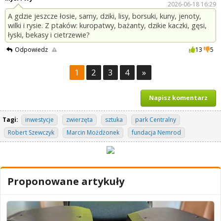
2026-06-18 16:29
A gdzie jeszcze łosie, sarny, dziki, lisy, borsuki, kuny, jenoty,
wilki i rysie. Z ptaków: kuropatwy, bażanty, dzikie kaczki, gęsi,
łyski, bekasy i cietrzewie?
Odpowiedz
13
5
1
2
3
4
»
Napisz komentarz
Tagi:
inwestycje
zwierzęta
sztuka
park Centralny
Robert Szewczyk
Marcin Możdżonek
fundacja Nemrod
Proponowane artykuły