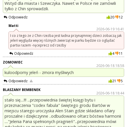
Wstyd dla miasta i Szewczyka. Nawet w Polsce nie zamówili
tylko z Chin sprowadzili.
Odpowiedz
20
12
Matti
2026-06-19 16:41
I co z tego że z Chin rzeżba jest ładna przynajmniej dzieci zobaczą jak
jeleń wygląda więcej różnych zwierząt w parku będzie co oglądać
partia razem -ręceprecz od rzeżby
Odpowiedz
4
11
ZOMOWIEC
2026-06-18 18:58
kuloodporny jeleń - zmora myśliwych
Odpowiedz
21
5
BLASZANY BEMBENEK
2026-06-18 18:44
stało się....!!! ...przepowiednia świętej księgi bytu i
przeznaczenia "codex fabula" świętego grodu Bartów w
miejscu starego uroczyska Alen Stain gdzie składano ofiary
proszalne i dziękczynne ..odbudowano ołtarz bóstwa harmonii
...."Jelenia Pana spełnionych pragnień"...przepowiednia mówi
gdy kobita co marzy i prosi, na rogach jelenia biustonosz