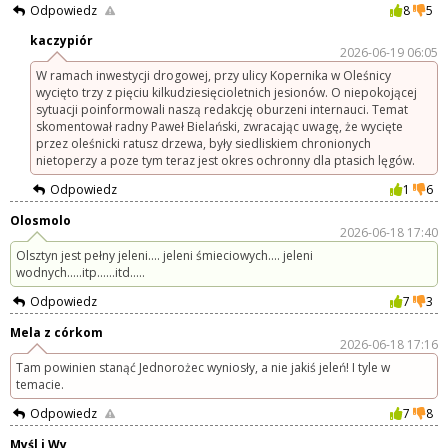
Odpowiedz
8
5
kaczypiór
2026-06-19 06:05
W ramach inwestycji drogowej, przy ulicy Kopernika w Oleśnicy
wycięto trzy z pięciu kilkudziesięcioletnich jesionów. O niepokojącej
sytuacji poinformowali naszą redakcję oburzeni internauci. Temat
skomentował radny Paweł Bielański, zwracając uwagę, że wycięte
przez oleśnicki ratusz drzewa, były siedliskiem chronionych
nietoperzy a poze tym teraz jest okres ochronny dla ptasich lęgów.
Odpowiedz
1
6
Olosmolo
2026-06-18 17:40
Olsztyn jest pełny jeleni.... jeleni śmieciowych.... jeleni
wodnych.....itp......itd.....
Odpowiedz
7
3
Mela z córkom
2026-06-18 17:16
Tam powinien stanąć Jednorożec wyniosły, a nie jakiś jeleń! I tyle w
temacie.
Odpowiedz
7
8
Myśl i Wy