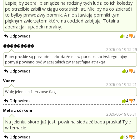
Lepiej by zebrali pieniądze na rodziny tych ludzi co ich koledzy
po strzelbie zabili w ciągu ostatnich lat. Mieliby na co zbierać i
to byłby prawdziwy pomnik. A nie stawiają pomniki tym
pięknym zwierzętom które na codzień zabijają. Totalna
aberracja i upadek moralny.
Odpowiedz
12
3
@@@@@@@@@
2026-06-19 15:29
Baby pruskie są paskudne szkoda że nie w parku kusocińskiego fajny
pomysł powinno być więcej takich zwierząt fajna atrakcja
Odpowiedz
3
2
Vader
2026-06-19 15:21
Wolę jelenia niż tęczowe flagi
Odpowiedz
4
2
Mela z córkom
2026-06-19 08:31
Na jeleniu, skoro już jest, powinna siedzieć baba pruska! Tyle
w temacie.
Odpowiedz
15
5