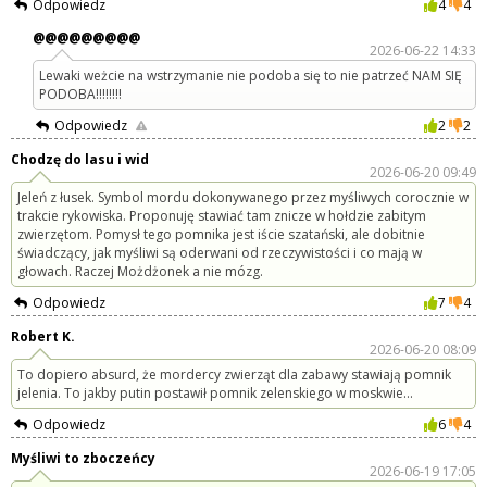
Odpowiedz
4
4
@@@@@@@@@
2026-06-22 14:33
Lewaki weżcie na wstrzymanie nie podoba się to nie patrzeć NAM SIĘ
PODOBA!!!!!!!!
Odpowiedz
2
2
Chodzę do lasu i wid
2026-06-20 09:49
Jeleń z łusek. Symbol mordu dokonywanego przez myśliwych corocznie w
trakcie rykowiska. Proponuję stawiać tam znicze w hołdzie zabitym
zwierzętom. Pomysł tego pomnika jest iście szatański, ale dobitnie
świadczący, jak myśliwi są oderwani od rzeczywistości i co mają w
głowach. Raczej Możdżonek a nie mózg.
Odpowiedz
7
4
Robert K.
2026-06-20 08:09
To dopiero absurd, że mordercy zwierząt dla zabawy stawiają pomnik
jelenia. To jakby putin postawił pomnik zelenskiego w moskwie...
Odpowiedz
6
4
Myśliwi to zboczeńcy
2026-06-19 17:05