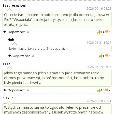
Zazdrosny Łoś
2026-06-19 08:21
Chcecie tym jeleniem zrobić konkurencje dla pomnika Jezusa w
Rio? "Wspaniała" atrakcja turystyczna :-) Jakie miasto takie
atrakcje! Jprd...
Odpowiedz
14
8
Hub
2026-06-21 16:25
Jakie miasto, taka afera.... S'il vous plaît
Odpowiedz
1
2
bobr
2026-06-19 06:14
jakby tego samego jelenia stawiało jakie stowarzyszenie
obrony praw zwierząt, bioróżnorodności, lasu, bobra, to by
były pienia i zachwyty.
Odpowiedz
16
9
biskup
2026-06-18 20:21
Wstyd, że miasto się na to zgodziło. Jeleń w prezencie od
myśliwych zasponsorowany z łusek wystrzelonych nabojów.