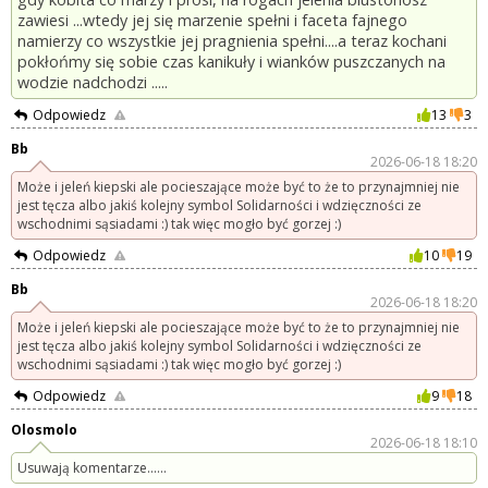
zawiesi ...wtedy jej się marzenie spełni i faceta fajnego
namierzy co wszystkie jej pragnienia spełni....a teraz kochani
pokłońmy się sobie czas kanikuły i wianków puszczanych na
wodzie nadchodzi .....
Odpowiedz
13
3
Bb
2026-06-18 18:20
Może i jeleń kiepski ale pocieszające może być to że to przynajmniej nie
jest tęcza albo jakiś kolejny symbol Solidarności i wdzięczności ze
wschodnimi sąsiadami :) tak więc mogło być gorzej :)
Odpowiedz
10
19
Bb
2026-06-18 18:20
Może i jeleń kiepski ale pocieszające może być to że to przynajmniej nie
jest tęcza albo jakiś kolejny symbol Solidarności i wdzięczności ze
wschodnimi sąsiadami :) tak więc mogło być gorzej :)
Odpowiedz
9
18
Olosmolo
2026-06-18 18:10
Usuwają komentarze......