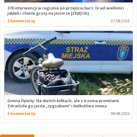
370 interwencji w regionie po przejściu burz. Grad wielkości
jabłek i chwile grozy na jeziorze [ZDJĘCIA]
2 komentarzy
07.08.2026
Gmina Dywity. Na dwóch kółkach, ale z trzema promilami.
Zdradziła go jazda „zygzakiem” i bełkotliwa mowa
3 komentarzy
08.08.2026