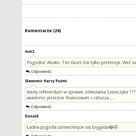
Komentarze (24)
mm2
Pogodnić Abako. Ten facet ma tylko pretensje. Weź si
Odpowiedz
Sławomir Harry Puźmi
Kiedy refenerdum w sprawie odwołania Szewczyka ???
wiadomo jesteście finansowani z ratusza......
Odpowiedz
Donald
Ładna pogoda uśmiechnijcie się brygada😂🤣