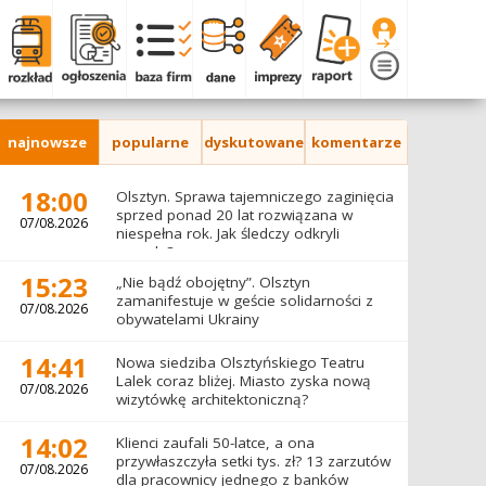
najnowsze
popularne
dyskutowane
komentarze
18:00
Olsztyn. Sprawa tajemniczego zaginięcia
sprzed ponad 20 lat rozwiązana w
07/08.2026
niespełna rok. Jak śledczy odkryli
prawdę?
15:23
„Nie bądź obojętny”. Olsztyn
zamanifestuje w geście solidarności z
07/08.2026
obywatelami Ukrainy
14:41
Nowa siedziba Olsztyńskiego Teatru
Lalek coraz bliżej. Miasto zyska nową
07/08.2026
wizytówkę architektoniczną?
14:02
Klienci zaufali 50-latce, a ona
przywłaszczyła setki tys. zł? 13 zarzutów
07/08.2026
dla pracownicy jednego z banków