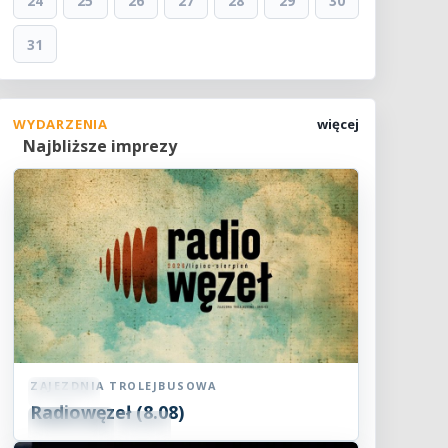
24
25
26
27
28
29
30
31
WYDARZENIA
więcej
Najbliższe imprezy
ZAJEZDNIA TROLEJBUSOWA
Koncert
Radiowęzeł (8.08)
08
SIE
15:00
2026