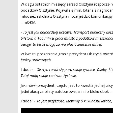
W ciągu ostatnich miesięcy zarząd Olsztyna rozpoczął 
podatków Olsztynie. Pojawił się m.in. loteria z nagroda
młodzież szkolna z Olsztyna może jeździć komunikacją 
– mOKM.
-
To jest jak najbardziej uczciwe. Transport publiczny kos
biletów, a 100 mln zł płaci miasto z podatków mieszkań
usługę, to teraz mogą za nią płacić znacznie mniej
.
W kwestii poszerzania granic prezydent Olsztyna twierdz
funkcji stołecznych
.
I dodał: -
Olsztyn rozlał się poza swoje granice. Osoby, kt
Tutaj mają swoje centrum życiowe
.
Jak mówił prezydent, często jest to kwestia jednej ulicy
jedni płacą za bilety autobusowe, a inni z bloku obok 
I dodał: -
To jest przyszłość. Mówimy o kilkunastu latach