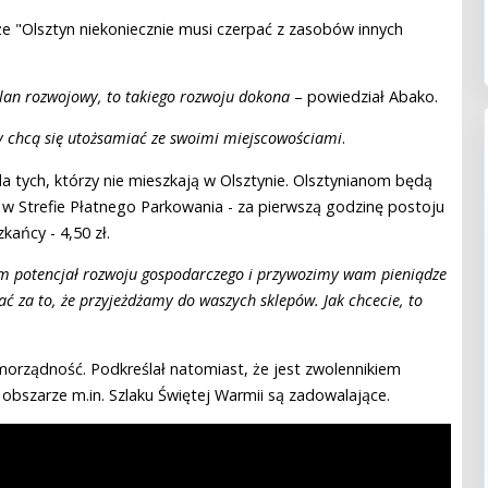
, że "Olsztyn niekoniecznie musi czerpać z zasobów innych
lan rozwojowy, to takiego rozwoju dokona
– powiedział Abako.
 chcą się utożsamiać ze swoimi miejscowościami
.
a tych, którzy nie mieszkają w Olsztynie. Olsztynianom będą
 i w Strefie Płatnego Parkowania - za pierwszą godzinę postoju
kańcy - 4,50 zł.
m potencjał rozwoju gospodarczego i przywozimy wam pieniądze
ać za to, że przyjeżdżamy do waszych sklepów. Jak chcecie, to
morządność. Podkreślał natomiast, że jest zwolennikiem
bszarze m.in. Szlaku Świętej Warmii są zadowalające.