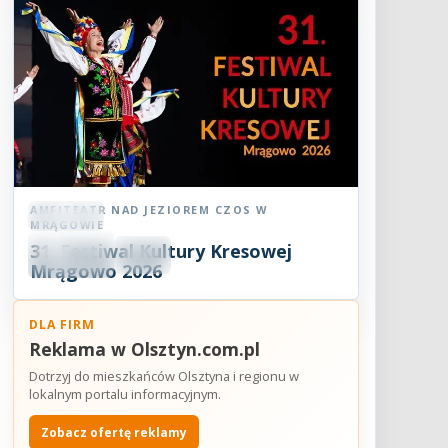
AMFITEATR NAD JEZIOREM CZOS W
Festiwal
MRĄGOWIE
08
31. Festiwal Kultury Kresowej
SIE
18:30
2026
Mrągowo 2026
DLA FIRM
Reklama w Olsztyn.com.pl
Dotrzyj do mieszkańców Olsztyna i regionu w
lokalnym portalu informacyjnym.
Zobacz ofertę reklamy