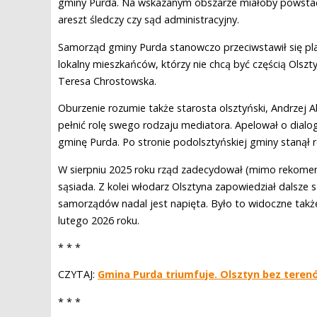
gminy Purda. Na wskazanym obszarze miałoby powstać 
areszt śledczy czy sąd administracyjny.
Samorząd gminy Purda stanowczo przeciwstawił się pl
lokalny mieszkańców, którzy nie chcą być częścią Olsz
Teresa Chrostowska.
Oburzenie rozumie także starosta olsztyński, Andrzej
pełnić rolę swego rodzaju mediatora. Apelował o dialog
gminę Purda. Po stronie podolsztyńskiej gminy stanął
W sierpniu 2025 roku rząd zadecydował (mimo rekomen
sąsiada. Z kolei włodarz Olsztyna zapowiedział dalsze 
samorządów nadal jest napięta. Było to widoczne tak
lutego 2026 roku.
* * *
CZYTAJ:
Gmina Purda triumfuje. Olsztyn bez teren
* * *