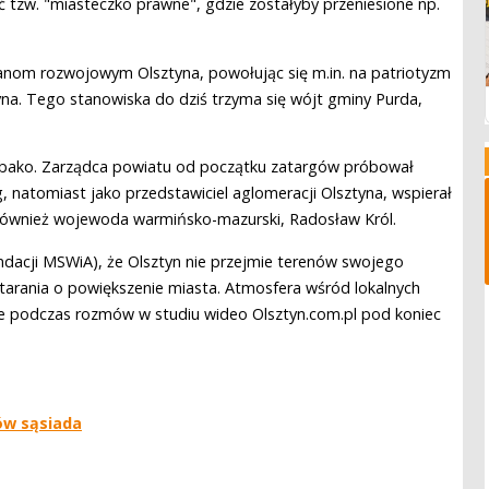
tzw. "miasteczko prawne", gdzie zostałyby przeniesione np.
anom rozwojowym Olsztyna, powołując się m.in. na patriotyzm
tyna. Tego stanowiska do dziś trzyma się wójt gminy Purda,
 Abako. Zarządca powiatu od początku zatargów próbował
, natomiast jako przedstawiciel aglomeracji Olsztyna, wspierał
 również wojewoda warmińsko-mazurski, Radosław Król.
dacji MSWiA), że Olsztyn nie przejmie terenów swojego
starania o powiększenie miasta. Atmosfera wśród lokalnych
że podczas rozmów w studiu wideo Olsztyn.com.pl pod koniec
ów sąsiada