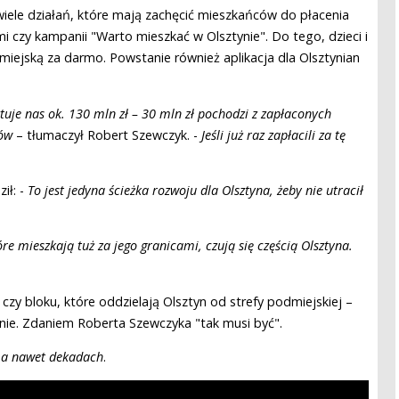
wiele działań, które mają zachęcić mieszkańców do płacenia
mi czy kampanii "Warto mieszkać w Olsztynie". Do tego, dzieci i
miejską za darmo. Powstanie również aplikacja dla Olsztynian
ztuje nas ok. 130 mln zł – 30 mln zł pochodzi z zapłaconych
ców
– tłumaczył Robert Szewczyk. -
Jeśli już raz zapłacili za tę
ił: -
To jest jedyna ścieżka rozwoju dla Olsztyna, żeby nie utracił
óre mieszkają tuż za jego granicami, czują się częścią Olsztyna.
 czy bloku, które oddzielają Olsztyn od strefy podmiejskiej –
– nie. Zdaniem Roberta Szewczyka "tak musi być".
, a nawet dekadach
.