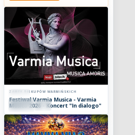
ZAMEK BISKUPÓW WARMIŃSKICH
Koncert
Festiwal Varmia Musica - Varmia
08
SIE
Musica 2026 - Koncert "In dialogo"
19:00
2026