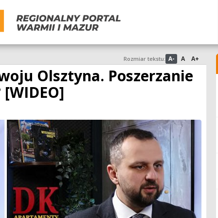
A-
A
A+
Rozmiar tekstu:
woju Olsztyna. Poszerzanie
? [WIDEO]