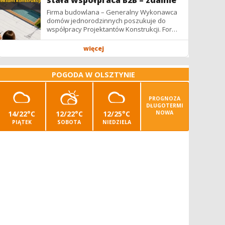
stała współpraca B2B – zdalnie
Firma budowlana – Generalny Wykonawca
domów jednorodzinnych poszukuje do
współpracy Projektantów Konstrukcji. Forma
współpracy: B2B / podwykonawstwo –
zdalnie. Wynagrodzenie: ✔ Stawki...
więcej
POGODA W OLSZTYNIE
PROGNOZA
DŁUGOTERMI
14/22°C
12/22°C
12/25°C
NOWA
PIĄTEK
SOBOTA
NIEDZIELA