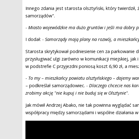
Innego zdania jest starosta olsztyński, który twierdził
samorządów".
-
Miasto wojewódzkie ma dużo gruntów i jeśli ma dobry p
I dodał: -
Samorządy mają plany na rozwój, a mieszkańcy
Starosta skrytykował podniesienie cen za parkowanie dl
przysługiwać ulgi zarówno w komunikacji miejskiej, jak
w podstrefie C przyjezdni poniosą koszt 6,90 zł, a miesz
-
To my – mieszkańcy powiatu olsztyńskiego – dajemy wa
– podkreślał samorządowiec. -
Dlaczego chcecie nas kar
zrobimy akcję "nie kupuj i nie buduj się w Olsztynie"
.
Jak mówił Andrzej Abako, nie tak powinna wyglądać sa
współpracy między samorządami i wspólne działania w o