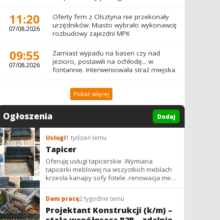
11:20
Oferty firm z Olsztyna nie przekonały
urzędników. Miasto wybrało wykonawcę
07/08.2026
rozbudowy zajezdni MPK
09:55
Zamiast wypadu na basen czy nad
jezioro, postawili na ochłodę... w
07/08.2026
fontannie. Interweniowała straż miejska
Pokaż więcej
Ogłoszenia
Dodaj
Usługi
1 tydzień temu
Tapicer
Oferuję usługi tapicerskie .Wymiana
tapicerki meblowej na wszystkich meblach
krzesła kanapy sofy fotele .renowacja mebli
vintage,PRL. glamur
Dam pracę
2 tygodnie temu
Projektant Konstrukcji (k/m) –