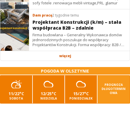
sofy fotele .renowacja mebli vintage,PRL. glamur
Dam pracę
2 tygodnie temu
Projektant Konstrukcji (k/m) – stała
współpraca B2B – zdalnie
Firma budowlana – Generalny Wykonawca domów
jednorodzinnych poszukuje do współpracy
Projektantów Konstrukcji. Forma współpracy: B2B /
podwykonawstwo – zdalnie. Wynagrodzenie: ✔
Stawki...
więcej
POGODA W OLSZTYNIE
PROGNOZA
DŁUGOTERMIN
11/22°C
12/25°C
15/27°C
OWA
SOBOTA
NIEDZIELA
PONIEDZIAŁEK