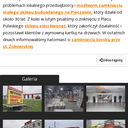
problemach lokalnego przedsiębiorcy i
możliwym zamknięciu
małego sklepu budowlanego na Pieczewie
, który działa od
około 30 lat. Z kolei w lutym pisaliśmy o zniknięciu z Placu
Pułaskiego
sklepu sieci Neonet
, który zakończył działalność i
pozostawił klientów z wymowną kartką na drzwiach. W ostatnich
dniach informowaliśmy natomiast o
zamknięciu kiosku przy
ul. Żołnierskiej
.
Udostępnij
Galeria