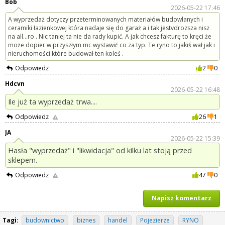
Bob
2026-05-22 17:46
A wyprzedaż dotyczy przeterminowanych materiałów budowlanych i
ceramiki łazienkowej która nadaje się do garaż a i tak jestvdrozsza nisz
na all…ro . Nic taniej ta nie da rady kupić. A jak chcesz fakturę to kręci że
może dopier w przyszłym mc wystawić co za typ. Te ryno to jakiś wał jak i
nieruchomości które budował ten koleś .
Odpowiedz
2
0
Hdcvn
2026-05-22 16:48
Ile już ta wyprzedaż trwa....
Odpowiedz
26
1
JA
2026-05-22 15:39
Hasła "wyprzedaż" i "likwidacja" od kilku lat stoją przed
sklepem.
Odpowiedz
47
0
Napisz komentarz
Tagi:
budownictwo
biznes
handel
Pojezierze
RYNO