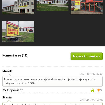
Komentarze (13)
Napisz komentarz
Marek
2026-05-26 06:42
Towar to przeterminowany szajs.Widzialem tam jakieś kleje czy coś z
datą ważności do 2009r
Odpowiedz
0
0
Stasia
2026-05-25 14:28