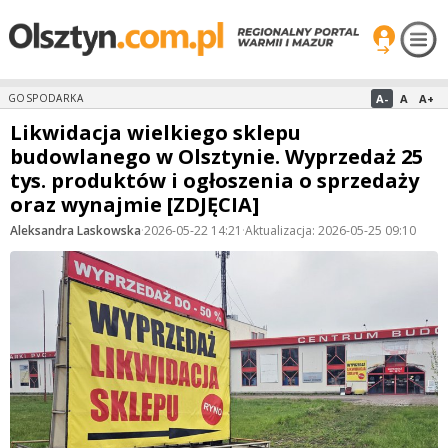
A-
A
A+
GOSPODARKA
Likwidacja wielkiego sklepu
budowlanego w Olsztynie. Wyprzedaż 25
tys. produktów i ogłoszenia o sprzedaży
oraz wynajmie [ZDJĘCIA]
Aleksandra Laskowska
·
2026-05-22 14:21
·
Aktualizacja: 2026-05-25 09:10