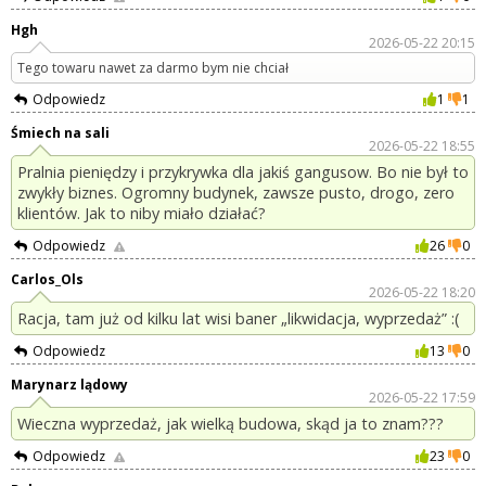
Hgh
2026-05-22 20:15
Tego towaru nawet za darmo bym nie chciał
Odpowiedz
1
1
Śmiech na sali
2026-05-22 18:55
Pralnia pieniędzy i przykrywka dla jakiś gangusow. Bo nie był to
zwykły biznes. Ogromny budynek, zawsze pusto, drogo, zero
klientów. Jak to niby miało działać?
Odpowiedz
26
0
Carlos_Ols
2026-05-22 18:20
Racja, tam już od kilku lat wisi baner „likwidacja, wyprzedaż” :(
Odpowiedz
13
0
Marynarz lądowy
2026-05-22 17:59
Wieczna wyprzedaż, jak wielką budowa, skąd ja to znam???
Odpowiedz
23
0