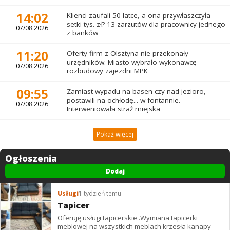
14:02
Klienci zaufali 50-latce, a ona przywłaszczyła
setki tys. zł? 13 zarzutów dla pracownicy jednego
07/08.2026
z banków
11:20
Oferty firm z Olsztyna nie przekonały
urzędników. Miasto wybrało wykonawcę
07/08.2026
rozbudowy zajezdni MPK
09:55
Zamiast wypadu na basen czy nad jezioro,
postawili na ochłodę... w fontannie.
07/08.2026
Interweniowała straż miejska
Pokaż więcej
Ogłoszenia
Dodaj
Usługi
1 tydzień temu
Tapicer
Oferuję usługi tapicerskie .Wymiana tapicerki
meblowej na wszystkich meblach krzesła kanapy