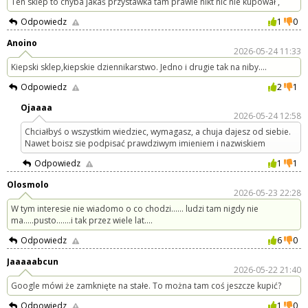
Ten sklep to chyba jakaś przystawka tam prawie nikt nic nie kupował ,
Odpowiedz
1
0
Anoino
2026-05-24 11:33
Kiepski sklep,kiepskie dziennikarstwo. Jedno i drugie tak na niby....
Odpowiedz
2
1
Ojaaaa
2026-05-24 12:58
Chciałbyś o wszystkim wiedziec, wymagasz, a chuja dajesz od siebie.
Nawet boisz sie podpisać prawdziwym imieniem i nazwiskiem
Odpowiedz
1
1
Olosmolo
2026-05-23 22:28
W tym interesie nie wiadomo o co chodzi...... ludzi tam nigdy nie
ma.....pusto.......i tak przez wiele lat....
Odpowiedz
6
0
Jaaaaabcun
2026-05-22 21:40
Google mówi że zamknięte na stałe. To można tam coś jeszcze kupić?
Odpowiedz
1
0