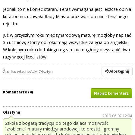
Jednak to nie koniec starań. Teraz wymagana jest jeszcze opinia
kuratorium, uchwała Rady Miasta oraz wpis do ministerialnego
rejestru.
Już w przyszłym roku międzynarodową maturę mogłoby napisać
35 uczniów, którzy od roku mają wszystkie zajęcia po angielsku.
W kolejnym roku do takiego egzaminu mogłoby przystąpić dwa
razy więcej licealistów.
Źródło: własne/UM Olsztyn
Udostępnij
Komentarze (4)
Napisz komentarz
Olsztynn
2019-06-07 12:04
Szkoła z bogatą tradycją do tego dajaca mozliwość
"zrobienie" matury miedzynarodowej, to prestiż i gromny
sukces jedostki oraz miasta który powinien być odpowiednio