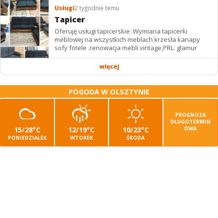
Usługi
2 tygodnie temu
Tapicer
Oferuję usługi tapicerskie .Wymiana tapicerki
meblowej na wszystkich meblach krzesła kanapy
sofy fotele .renowacja mebli vintage,PRL. glamur
więcej
POGODA W OLSZTYNIE
PROGNOZA
DŁUGOTERMIN
15/28°C
12/19°C
10/23°C
OWA
PONIEDZIAŁEK
WTOREK
ŚRODA