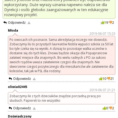
wykorzystany. Duże wyrazy uznania napewno należa sie dla
Dyrekcji i osób głeboko zaangażowanych w ten edukacyjnie
rozwojowy projekt.
Odpowiedz
19
2
Młoda
2019-06-07 15:23
Po owocach ich poznacie. Sama akredytacja niczego nie dowodzi.
Zobaczymy ilu to przyszłych laureatów Nobla wypuści szkoła za 50 lat
bo tyle czeka się na wyniki. A dzisiaj to pozostaje walka uczniów o
dostanie się do tych klas. Znowu będzie okazja dla Popaprancow
załatwić miejsce dla znajomych. Bo wielu radnych z PO za sukces
swoich rządów uważa załatwienie czegoś dla znajomych. Nie
stworzenie czegoś pożytecznego dla mieszkańców ale załatwienie dla
kolesiów, tak jak w PSL dla rodziny.
Odpowiedz
10
21
oliwia02445
2019-06-07 21:21
Zobaczymy ile z tych dzieciaków znajdzie porzadną pracę po
studiach. Papierek to nie wszystko
Odpowiedz
0
2
Doświadczony