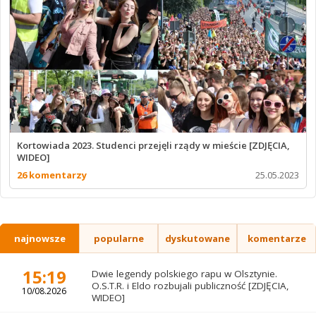
Kortowiada 2023. Studenci przejęli rządy w mieście [ZDJĘCIA,
WIDEO]
26 komentarzy
25.05.2023
najnowsze
popularne
dyskutowane
komentarze
15:19
Dwie legendy polskiego rapu w Olsztynie.
O.S.T.R. i Eldo rozbujali publiczność [ZDJĘCIA,
10/08.2026
WIDEO]