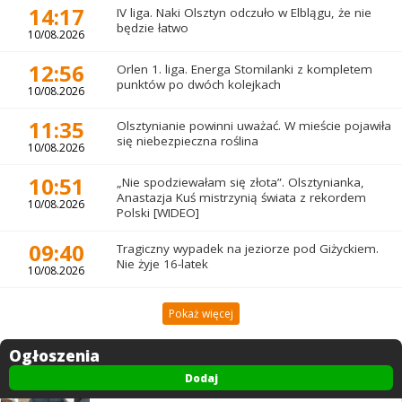
14:17
IV liga. Naki Olsztyn odczuło w Elblągu, że nie
będzie łatwo
10/08.2026
12:56
Orlen 1. liga. Energa Stomilanki z kompletem
punktów po dwóch kolejkach
10/08.2026
11:35
Olsztynianie powinni uważać. W mieście pojawiła
się niebezpieczna roślina
10/08.2026
10:51
„Nie spodziewałam się złota”. Olsztynianka,
Anastazja Kuś mistrzynią świata z rekordem
10/08.2026
Polski [WIDEO]
09:40
Tragiczny wypadek na jeziorze pod Giżyckiem.
Nie żyje 16-latek
10/08.2026
Pokaż więcej
Ogłoszenia
Dodaj