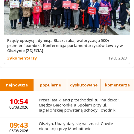
Rządy opozycji, dymisja Błaszczaka, waloryzacja 500+ i
premier ''bambik''. Konferencja parlamentarzystów Lewicy w
Olsztynie [ZDJĘCIA]
39 komentarzy
19.05.2023
najnowsze
popularne
dyskutowane
komentarze
10:54
Przez lata klienci przechodzili tu "na dziko".
Między Biedronką a Społem przy ul.
06/08.2026
Jagiellońskiej powstaną schody i chodnik
[ZDJĘCIA]
09:43
Olsztyn. Upały dały się we znaki. Chwile
niepokoju przy Manhattanie
06/08.2026