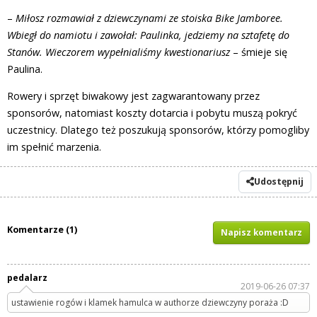
–
Miłosz rozmawiał z dziewczynami ze stoiska Bike Jamboree.
Wbiegł do namiotu i zawołał: Paulinka, jedziemy na sztafetę do
Stanów. Wieczorem wypełnialiśmy kwestionariusz
– śmieje się
Paulina.
Rowery i sprzęt biwakowy jest zagwarantowany przez
sponsorów, natomiast koszty dotarcia i pobytu muszą pokryć
uczestnicy. Dlatego też poszukują sponsorów, którzy pomogliby
im spełnić marzenia.
Udostępnij
Komentarze (1)
Napisz komentarz
pedalarz
2019-06-26 07:37
ustawienie rogów i klamek hamulca w authorze dziewczyny poraża :D