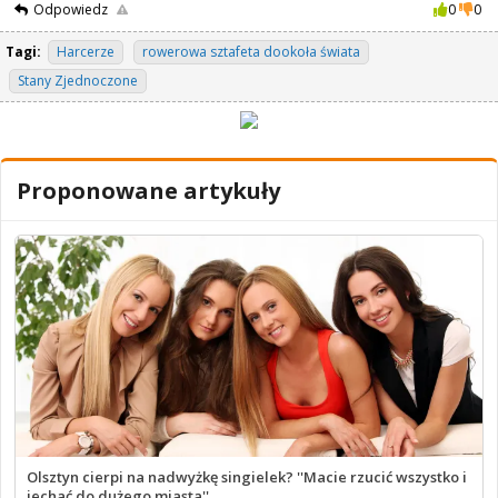
Odpowiedz
0
0
Tagi:
Harcerze
rowerowa sztafeta dookoła świata
Stany Zjednoczone
Proponowane artykuły
Olsztyn cierpi na nadwyżkę singielek? ''Macie rzucić wszystko i
jechać do dużego miasta''