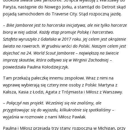
Paryża, następnie do Nowego Jorku, a stamtąd do Detroit skąd
pojadą samochodem do Traverse City. Stąd rozpoczną jazdę.
–
Bike Jamboree jest to harcerska inicjatywa, ale nie tylko harcerze
biorą w niej udział. Każdy etap promuje Polskę i harcerstwo.
Sztafeta wyruszyła z Gdańska w 2017 roku. Jej celem jest okrążenie
świata na rowerach. W grudniu wróci do Polski. Naszym celem jest
dojechać na 24. World Scout Jamboree – największą na świecie
imprezę skautów, która odbywa się w Wirginii Zachodniej
–
powiedziała Paulina Kołodziejczyk.
Tam przekażą pałeczkę innemu zespołowi. Wraz z nimi na
wyprawę wybierają się cztery inne osoby z Polski: Martyna z
Kalisza, Kasia z Łodzi, Agata z Trójmiasta i Miłosz z Warszawy.
–
Połączył nas projekt. Wcześniej się nie znaliśmy, ale
przygotowując się do wyjazdu, kilkukrotnie się spotkaliśmy
–
wyjaśnia w rozmowie z nami Miłosz Pawlak.
Paulina i Miłosz przejadą trzy stany: rozpoczną w Michigan, przy