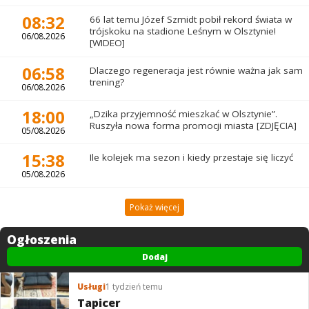
08:32
66 lat temu Józef Szmidt pobił rekord świata w
trójskoku na stadione Leśnym w Olsztynie!
06/08.2026
[WIDEO]
06:58
Dlaczego regeneracja jest równie ważna jak sam
trening?
06/08.2026
18:00
„Dzika przyjemność mieszkać w Olsztynie”.
Ruszyła nowa forma promocji miasta [ZDJĘCIA]
05/08.2026
15:38
Ile kolejek ma sezon i kiedy przestaje się liczyć
05/08.2026
Pokaż więcej
Ogłoszenia
Dodaj
Usługi
1 tydzień temu
Tapicer