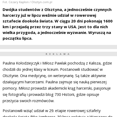
Fot. Cezary Kapłon / Olsztyn.com.pl
Dwójka studentów z Olsztyna, a jednocześnie czynnych
harcerzy już w lipcu weźmie udział w rowerowej
sztafecie dookoła świata. W ciągu 20 dni pokonają 1600
km i przejadą przez trzy stany w USA. Jest to dla nich
wielka przygoda, a jednocześnie wyzwanie. Wyruszą na
początku lipca.
REKLAMA
Paulina Kołodziejczyk i Miłosz Pawlak pochodzą z Kalisza, gdzie
chodzili do jednej klasy w liceum. Postanowili studiować w
Olsztynie. Ona medycynę, on weterynarię. Są także aktywnie
działającymi harcerzami. Paulina zajmuje się nauką pierwszej
pomocy. Miłosz prowadzi akademicki krąg harcerski, pasjonuje
się fotografią i prowadzi blog 730 Historii, gdzie opisuje
przeżycia swoich rozmówców.
Postanowili wziąć udział w 29. etapie rowerowej sztafety
dookoła świata Bike Jamboree. 30 lipca wylatują z Warszawy do