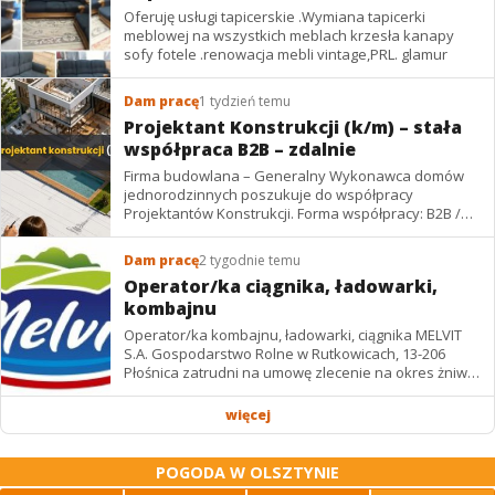
Oferuję usługi tapicerskie .Wymiana tapicerki
meblowej na wszystkich meblach krzesła kanapy
sofy fotele .renowacja mebli vintage,PRL. glamur
Dam pracę
1 tydzień temu
Projektant Konstrukcji (k/m) – stała
współpraca B2B – zdalnie
Firma budowlana – Generalny Wykonawca domów
jednorodzinnych poszukuje do współpracy
Projektantów Konstrukcji. Forma współpracy: B2B /
podwykonawstwo – zdalnie. Wynagrodzenie: ✔
Stawki...
Dam pracę
2 tygodnie temu
Operator/ka ciągnika, ładowarki,
kombajnu
Operator/ka kombajnu, ładowarki, ciągnika MELVIT
S.A. Gospodarstwo Rolne w Rutkowicach, 13-206
Płośnica zatrudni na umowę zlecenie na okres żniw: -
operatora/kę kombajnu z uprawnieniami -...
więcej
POGODA W OLSZTYNIE