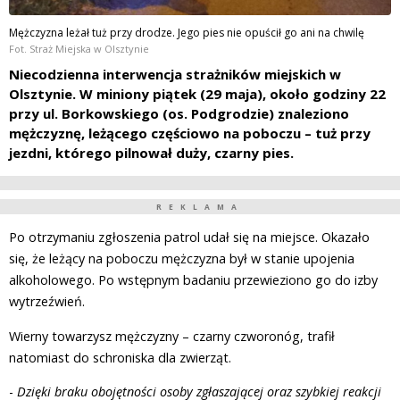
Mężczyzna leżał tuż przy drodze. Jego pies nie opuścił go ani na chwilę
Fot. Straż Miejska w Olsztynie
Niecodzienna interwencja strażników miejskich w
Olsztynie. W miniony piątek (29 maja), około godziny 22
przy ul. Borkowskiego (os. Podgrodzie) znaleziono
mężczyznę, leżącego częściowo na poboczu – tuż przy
jezdni, którego pilnował duży, czarny pies.
REKLAMA
Po otrzymaniu zgłoszenia patrol udał się na miejsce. Okazało
się, że leżący na poboczu mężczyzna był w stanie upojenia
alkoholowego. Po wstępnym badaniu przewieziono go do izby
wytrzeźwień.
Wierny towarzysz mężczyzny – czarny czworonóg, trafił
natomiast do schroniska dla zwierząt.
-
Dzięki braku obojętności osoby zgłaszającej oraz szybkiej reakcji