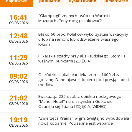
najnowsze
popularne
dyskutowane
komentarze
16:41
"Glampingi" znanych osób na Warmii i
Mazurach. Ceny mogą szokować?
09/08.2026
12:48
Blisko 60 proc. Polaków wykorzystuje wakacyjny
urlop na remont lub odświeżenie własnego
09/08.2026
lokum
11:29
Piłkarskie szachy przy al. Piłsudskiego. Stomil z
ważnymi punktami [ZDJĘCIA]
09/08.2026
09:02
Ostródzki szpital płaci lekarzom... 1600 zł za
godzinę. Dane ujawnił dopiero pod presją sądu i
09/08.2026
mediów
21:02
Ewakuacja 235 osób z obiektu noclegowego
"Manor Hotel" na olsztyńskim Gutkowie.
08/08.2026
Osunęła się ściana [ZDJĘCIA, WIDEO]
19:19
"Zwierzęca Kraina" w gm. Świętajno wybudowała
nową kociarnię. Potrzebne jest wsparcie
08/08.2026