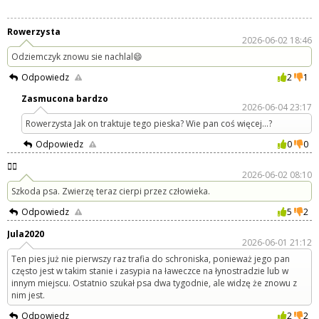
Rowerzysta
2026-06-02 18:46
Odziemczyk znowu sie nachlal😄
Odpowiedz
2
1
Zasmucona bardzo
2026-06-04 23:17
Rowerzysta Jak on traktuje tego pieska? Wie pan coś więcej...?
Odpowiedz
0
0
🐕‍🦺
2026-06-02 08:10
Szkoda psa. Zwierzę teraz cierpi przez człowieka.
Odpowiedz
5
2
Jula2020
2026-06-01 21:12
Ten pies już nie pierwszy raz trafia do schroniska, ponieważ jego pan
często jest w takim stanie i zasypia na ławeczce na łynostradzie lub w
innym miejscu. Ostatnio szukał psa dwa tygodnie, ale widzę że znowu z
nim jest.
Odpowiedz
2
2