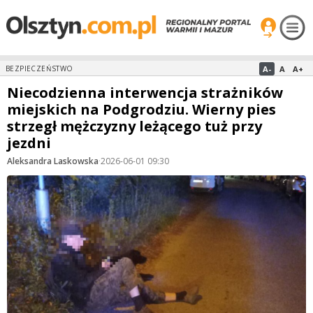
A-
A
A+
BEZPIECZEŃSTWO
Niecodzienna interwencja strażników
miejskich na Podgrodziu. Wierny pies
strzegł mężczyzny leżącego tuż przy
jezdni
Aleksandra Laskowska
·
2026-06-01 09:30