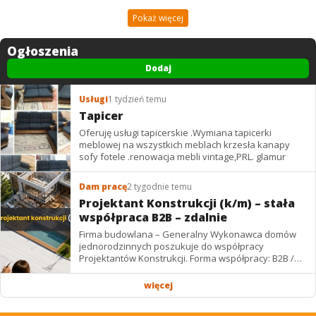
Pokaż więcej
Ogłoszenia
Dodaj
Usługi
1 tydzień temu
Tapicer
Oferuję usługi tapicerskie .Wymiana tapicerki
meblowej na wszystkich meblach krzesła kanapy
sofy fotele .renowacja mebli vintage,PRL. glamur
Dam pracę
2 tygodnie temu
Projektant Konstrukcji (k/m) – stała
współpraca B2B – zdalnie
Firma budowlana – Generalny Wykonawca domów
jednorodzinnych poszukuje do współpracy
Projektantów Konstrukcji. Forma współpracy: B2B /
podwykonawstwo – zdalnie. Wynagrodzenie: ✔
Stawki...
więcej