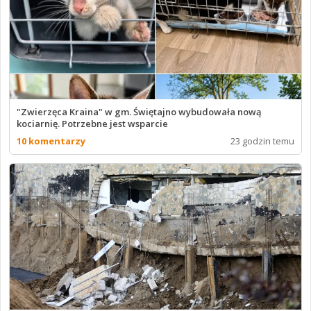
"Zwierzęca Kraina" w gm. Świętajno wybudowała nową
kociarnię. Potrzebne jest wsparcie
10 komentarzy
23 godzin temu