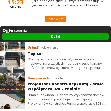
15:23
„Nie bądź obojętny”. Olsztyn zamanifestuje w
geście solidarności z obywatelami Ukrainy
07/08.2026
Pokaż więcej
Ogłoszenia
Dodaj
Usługi
1 tydzień temu
Tapicer
Oferuję usługi tapicerskie .Wymiana tapicerki
meblowej na wszystkich meblach krzesła kanapy
sofy fotele .renowacja mebli vintage,PRL. glamur
Dam pracę
2 tygodnie temu
Projektant Konstrukcji (k/m) – stała
współpraca B2B – zdalnie
Firma budowlana – Generalny Wykonawca domów
jednorodzinnych poszukuje do współpracy
Projektantów Konstrukcji. Forma współpracy: B2B /
podwykonawstwo – zdalnie. Wynagrodzenie: ✔