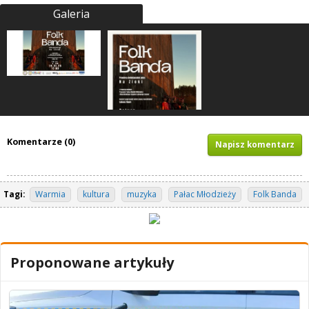
Galeria
Komentarze (0)
Napisz komentarz
Tagi:
Warmia
kultura
muzyka
Pałac Młodzieży
Folk Banda
Proponowane artykuły