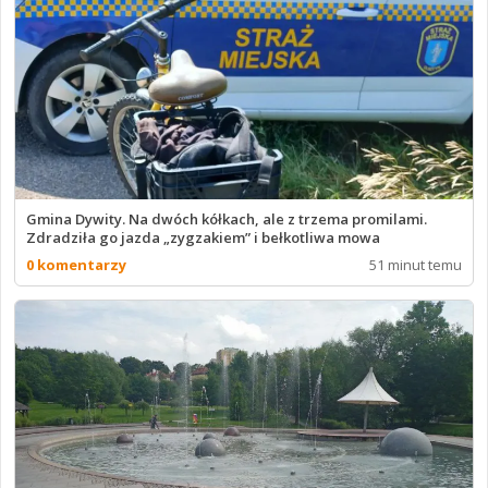
Gmina Dywity. Na dwóch kółkach, ale z trzema promilami.
Zdradziła go jazda „zygzakiem” i bełkotliwa mowa
0 komentarzy
51 minut temu