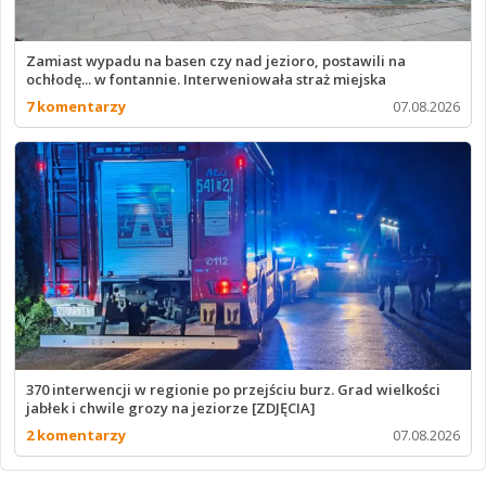
Zamiast wypadu na basen czy nad jezioro, postawili na
ochłodę... w fontannie. Interweniowała straż miejska
7 komentarzy
07.08.2026
370 interwencji w regionie po przejściu burz. Grad wielkości
jabłek i chwile grozy na jeziorze [ZDJĘCIA]
2 komentarzy
07.08.2026