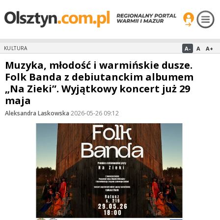
A-
A
A+
KULTURA
Muzyka, młodość i warmińskie dusze.
Folk Banda z debiutanckim albumem
„Na Zieki”. Wyjątkowy koncert już 29
maja
Aleksandra Laskowska
·
2026-05-26 09:12