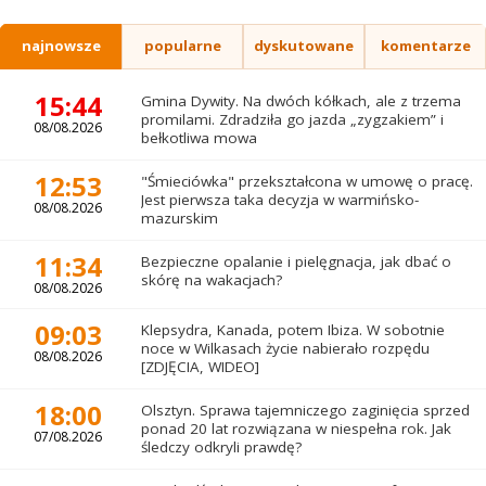
najnowsze
popularne
dyskutowane
komentarze
15:44
Gmina Dywity. Na dwóch kółkach, ale z trzema
promilami. Zdradziła go jazda „zygzakiem” i
08/08.2026
bełkotliwa mowa
12:53
"Śmieciówka" przekształcona w umowę o pracę.
Jest pierwsza taka decyzja w warmińsko-
08/08.2026
mazurskim
11:34
Bezpieczne opalanie i pielęgnacja, jak dbać o
skórę na wakacjach?
08/08.2026
09:03
Klepsydra, Kanada, potem Ibiza. W sobotnie
noce w Wilkasach życie nabierało rozpędu
08/08.2026
[ZDJĘCIA, WIDEO]
18:00
Olsztyn. Sprawa tajemniczego zaginięcia sprzed
ponad 20 lat rozwiązana w niespełna rok. Jak
07/08.2026
śledczy odkryli prawdę?