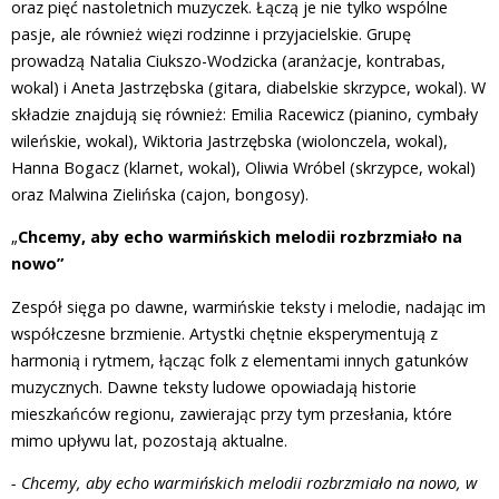
oraz pięć nastoletnich muzyczek. Łączą je nie tylko wspólne
pasje, ale również więzi rodzinne i przyjacielskie. Grupę
prowadzą Natalia Ciukszo-Wodzicka (aranżacje, kontrabas,
wokal) i Aneta Jastrzębska (gitara, diabelskie skrzypce, wokal). W
składzie znajdują się również: Emilia Racewicz (pianino, cymbały
wileńskie, wokal), Wiktoria Jastrzębska (wiolonczela, wokal),
Hanna Bogacz (klarnet, wokal), Oliwia Wróbel (skrzypce, wokal)
oraz Malwina Zielińska (cajon, bongosy).
„
Chcemy, aby echo warmińskich melodii rozbrzmiało na
nowo”
Zespół sięga po dawne, warmińskie teksty i melodie, nadając im
współczesne brzmienie. Artystki chętnie eksperymentują z
harmonią i rytmem, łącząc folk z elementami innych gatunków
muzycznych. Dawne teksty ludowe opowiadają historie
mieszkańców regionu, zawierając przy tym przesłania, które
mimo upływu lat, pozostają aktualne.
- Chcemy, aby echo warmińskich melodii rozbrzmiało na nowo, w