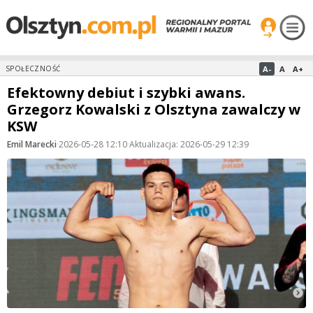
A-
A
A+
SPOŁECZNOŚĆ
Efektowny debiut i szybki awans.
Grzegorz Kowalski z Olsztyna zawalczy w
KSW
Emil Marecki
·
2026-05-28 12:10
·
Aktualizacja: 2026-05-29 12:39