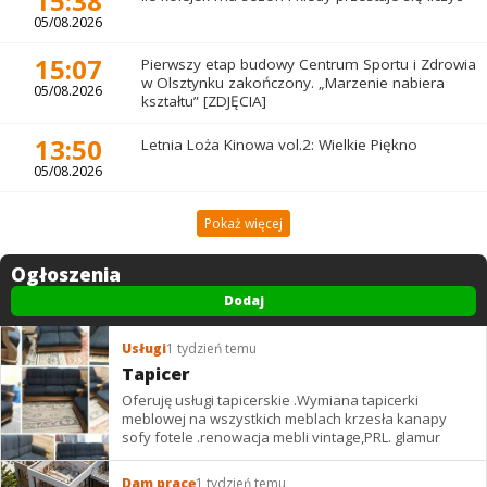
15:38
05/08.2026
15:07
Pierwszy etap budowy Centrum Sportu i Zdrowia
w Olsztynku zakończony. „Marzenie nabiera
05/08.2026
kształtu” [ZDJĘCIA]
13:50
Letnia Loża Kinowa vol.2: Wielkie Piękno
05/08.2026
Pokaż więcej
Ogłoszenia
Dodaj
Usługi
1 tydzień temu
Tapicer
Oferuję usługi tapicerskie .Wymiana tapicerki
meblowej na wszystkich meblach krzesła kanapy
sofy fotele .renowacja mebli vintage,PRL. glamur
Dam pracę
1 tydzień temu