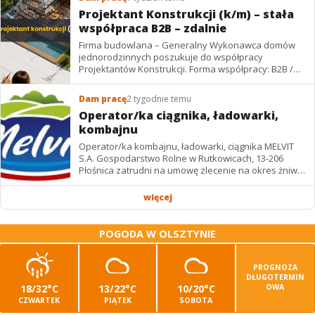
Projektant Konstrukcji (k/m) – stała
współpraca B2B – zdalnie
Firma budowlana – Generalny Wykonawca domów
jednorodzinnych poszukuje do współpracy
Projektantów Konstrukcji. Forma współpracy: B2B /
podwykonawstwo – zdalnie. Wynagrodzenie: ✔
Stawki...
Dam pracę
2 tygodnie temu
Operator/ka ciągnika, ładowarki,
kombajnu
Operator/ka kombajnu, ładowarki, ciągnika MELVIT
S.A. Gospodarstwo Rolne w Rutkowicach, 13-206
Płośnica zatrudni na umowę zlecenie na okres żniw: -
operatora/kę kombajnu z uprawnieniami -...
więcej
POGODA W OLSZTYNIE
PROGNOZA
DŁUGOTERMIN
18/32°C
13/22°C
10/20°C
OWA
CZWARTEK
PIĄTEK
SOBOTA