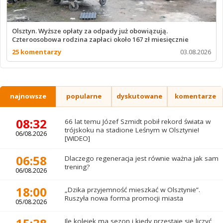
Olsztyn. Wyższe opłaty za odpady już obowiązują.
Czteroosobowa rodzina zapłaci około 167 zł miesięcznie
25 komentarzy
03.08.2026
najnowsze
popularne
dyskutowane
komentarze
08:32
66 lat temu Józef Szmidt pobił rekord świata w
trójskoku na stadione Leśnym w Olsztynie!
06/08.2026
[WIDEO]
06:58
Dlaczego regeneracja jest równie ważna jak sam
trening?
06/08.2026
18:00
„Dzika przyjemność mieszkać w Olsztynie”.
Ruszyła nowa forma promocji miasta
05/08.2026
Ile kolejek ma sezon i kiedy przestaje się liczyć