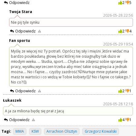
Odpowiedz
2
5
Twoja Stara
2026-05-28 22:56
Nie pij tyle synku
Odpowiedz
2
4
Fan sportu
2026-05-29 19:54
Myślę ze więcej niż Ty potrafi. Oprócz tej siły i mięśni ,które widać ma
bardzo poukładaną głowę bez której nie osiagnąlby tak dużo w
młodym wieku. ... Studia, sport.....Chyba nie zdajesz sobie sprawy ile
pracy, wysiłku,wyrzeczen trzeba aby mieć takie osiągnięcia a jednak
można.... No i fajnie.... czyżby zazdrość?🤭Nurtuje mnie pytanie jakie
masz te wartości i co widzą w Tobie kobiety🤔? No i fajnie co takiego.?
No co?🤔
Odpowiedz
2
1
Łukaszek
2026-05-28 12:18
A ja za miliona będę się prał z Jacą
Odpowiedz
4
1
Tagi:
MMA
KSW
Arrachion Olsztyn
Grzegorz Kowalski