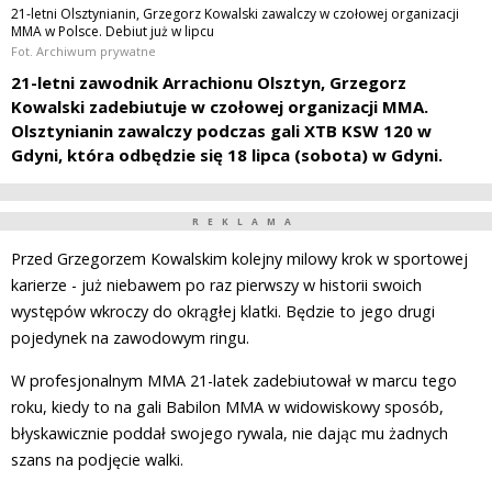
21-letni Olsztynianin, Grzegorz Kowalski zawalczy w czołowej organizacji
MMA w Polsce. Debiut już w lipcu
Fot. Archiwum prywatne
21-letni zawodnik Arrachionu Olsztyn, Grzegorz
Kowalski zadebiutuje w czołowej organizacji MMA.
Olsztynianin zawalczy podczas gali XTB KSW 120 w
Gdyni, która odbędzie się 18 lipca (sobota) w Gdyni.
REKLAMA
Przed Grzegorzem Kowalskim kolejny milowy krok w sportowej
karierze - już niebawem po raz pierwszy w historii swoich
występów wkroczy do okrągłej klatki. Będzie to jego drugi
pojedynek na zawodowym ringu.
W profesjonalnym MMA 21-latek zadebiutował w marcu tego
roku, kiedy to na gali Babilon MMA w widowiskowy sposób,
błyskawicznie poddał swojego rywala, nie dając mu żadnych
szans na podjęcie walki.