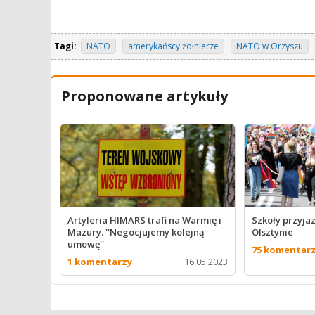
Tagi:
NATO
amerykańscy żołnierze
NATO w Orzyszu
Proponowane artykuły
Artyleria HIMARS trafi na Warmię i
Szkoły przyja
Mazury. ''Negocjujemy kolejną
Olsztynie
umowę''
75 komentar
1 komentarzy
16.05.2023