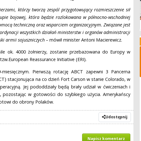
rzami, którzy tworzą zespól przygotowujący rozmieszczenie sił
grupie bojowej, która będzie rozlokowana w północno-wschodniej
 pomocą techniczną oraz wsparciem organizacyjnym. Związane jest
ordynacji wszystkich działań ministerstw i organów administracji
ki armii sojuszniczych –
mówił minister Antoni Macierewicz.
le ok. 4000 żołnierzy, zostanie przebazowana do Europy w
zw.European Reassurance Initiative (ERI).
9-miesięcznym. Pierwszą rotację ABCT zapewni 3 Pancerna
T) stacjonująca na co dzień Fort Carson w stanie Colorado, w
acyjną. Jej pododdziały będą brały udział w ćwiczeniach i
zu, pozostając w gotowości do szybkiego użycia. Amerykańscy
gotowi do obrony Polaków.
Udostępnij
Napisz komentarz