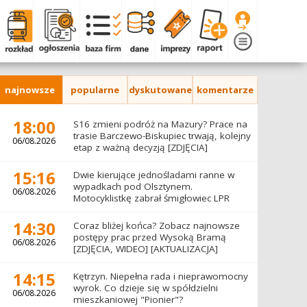
najnowsze
popularne
dyskutowane
komentarze
18:00
S16 zmieni podróż na Mazury? Prace na
trasie Barczewo-Biskupiec trwają, kolejny
06/08.2026
etap z ważną decyzją [ZDJĘCIA]
15:16
Dwie kierujące jednośladami ranne w
wypadkach pod Olsztynem.
06/08.2026
Motocyklistkę zabrał śmigłowiec LPR
14:30
Coraz bliżej końca? Zobacz najnowsze
postępy prac przed Wysoką Bramą
06/08.2026
[ZDJĘCIA, WIDEO] [AKTUALIZACJA]
14:15
Kętrzyn. Niepełna rada i nieprawomocny
wyrok. Co dzieje się w spółdzielni
06/08.2026
mieszkaniowej "Pionier"?