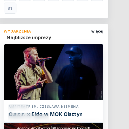
31
WYDARZENIA
więcej
Najbliższe imprezy
AMFITEATR IM. CZESŁAWA NIEMENA
Koncert
O.s.t.r. x Eldo w MOK Olsztyn
07
SIE
19:00
2026