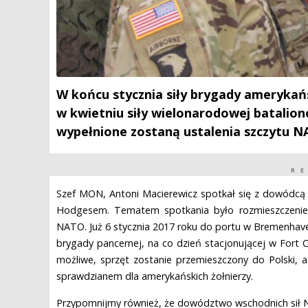
W końcu stycznia siły brygady amerykańs
w kwietniu siły wielonarodowej batalio
wypełnione zostaną ustalenia szczytu 
R
Szef MON, Antoni Macierewicz spotkał się z dowódcą
Hodgesem. Tematem spotkania było rozmieszczenie 
NATO.
Już 6 stycznia 2017 roku do portu w Bremenha
brygady pancernej, na co dzień stacjonującej w Fort C
możliwe, sprzęt zostanie przemieszczony do Polski, 
sprawdzianem dla amerykańskich żołnierzy.
Przypomnijmy również, że dowództwo wschodnich sił N