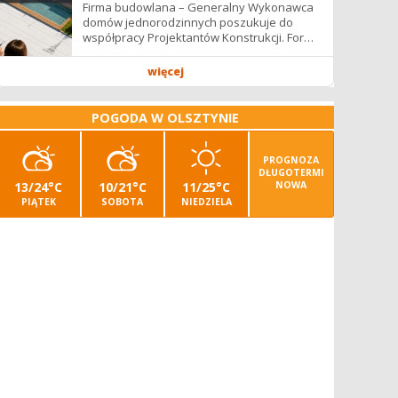
Firma budowlana – Generalny Wykonawca
domów jednorodzinnych poszukuje do
współpracy Projektantów Konstrukcji. Forma
współpracy: B2B / podwykonawstwo –
zdalnie. Wynagrodzenie: ✔ Stawki...
więcej
POGODA W OLSZTYNIE
PROGNOZA
DŁUGOTERMI
13/24°C
10/21°C
11/25°C
NOWA
PIĄTEK
SOBOTA
NIEDZIELA