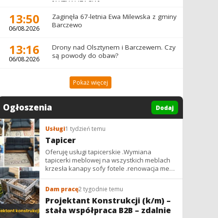
[AKTUALIZACJA]
13:50
Zaginęła 67-letnia Ewa Milewska z gminy
Barczewo
06/08.2026
13:16
Drony nad Olsztynem i Barczewem. Czy
są powody do obaw?
06/08.2026
Pokaż więcej
Ogłoszenia
Dodaj
Usługi
1 tydzień temu
Tapicer
Oferuję usługi tapicerskie .Wymiana
tapicerki meblowej na wszystkich meblach
krzesła kanapy sofy fotele .renowacja mebli
vintage,PRL. glamur
Dam pracę
2 tygodnie temu
Projektant Konstrukcji (k/m) –
stała współpraca B2B – zdalnie