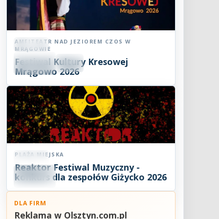
AMFITEATR NAD JEZIOREM CZOS W
Koncert
MRĄGOWIE
06
Festiwal Kultury Kresowej
SIE
18:30
2026
Mrągowo 2026
PLAŻA MIEJSKA
Koncert
Reaktor Festiwal Muzyczny -
07
SIE
konkurs dla zespołów Giżycko 2026
2026
DLA FIRM
Reklama w Olsztyn.com.pl