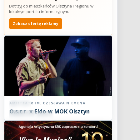
Dotrzyj do mieszkańców Olsztyna i regionu w
lokalnym portalu informacyjnym.
Zobacz ofertę reklamy
AMFITEATR IM. CZESŁAWA NIEMENA
Koncert
O.s.t.r. x Eldo w MOK Olsztyn
07
SIE
19:00
2026