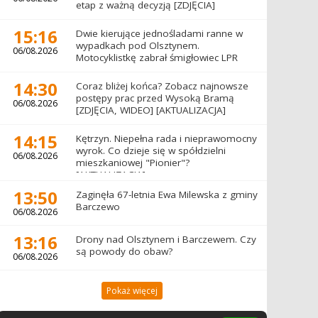
etap z ważną decyzją [ZDJĘCIA]
15:16
Dwie kierujące jednośladami ranne w
wypadkach pod Olsztynem.
06/08.2026
Motocyklistkę zabrał śmigłowiec LPR
14:30
Coraz bliżej końca? Zobacz najnowsze
postępy prac przed Wysoką Bramą
06/08.2026
[ZDJĘCIA, WIDEO] [AKTUALIZACJA]
14:15
Kętrzyn. Niepełna rada i nieprawomocny
wyrok. Co dzieje się w spółdzielni
06/08.2026
mieszkaniowej "Pionier"?
[AKTUALIZACJA]
13:50
Zaginęła 67-letnia Ewa Milewska z gminy
Barczewo
06/08.2026
13:16
Drony nad Olsztynem i Barczewem. Czy
są powody do obaw?
06/08.2026
Pokaż więcej