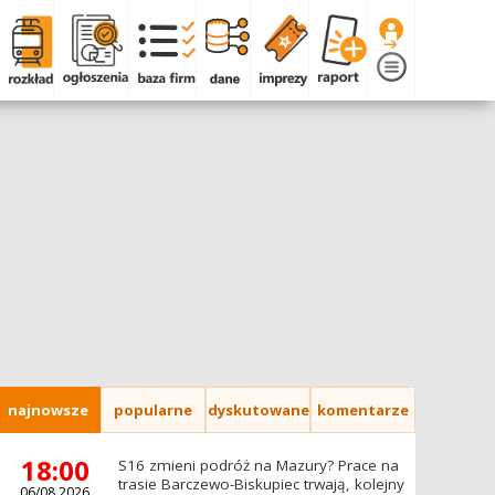
najnowsze
popularne
dyskutowane
komentarze
18:00
S16 zmieni podróż na Mazury? Prace na
trasie Barczewo-Biskupiec trwają, kolejny
06/08.2026