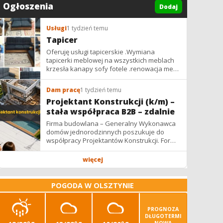
Ogłoszenia
Dodaj
Usługi
1 tydzień temu
Tapicer
Oferuję usługi tapicerskie .Wymiana
tapicerki meblowej na wszystkich meblach
krzesła kanapy sofy fotele .renowacja mebli
vintage,PRL. glamur
Dam pracę
1 tydzień temu
Projektant Konstrukcji (k/m) –
stała współpraca B2B – zdalnie
Firma budowlana – Generalny Wykonawca
domów jednorodzinnych poszukuje do
współpracy Projektantów Konstrukcji. Forma
współpracy: B2B / podwykonawstwo –
zdalnie. Wynagrodzenie: ✔ Stawki...
więcej
POGODA W OLSZTYNIE
PROGNOZA
DŁUGOTERMI