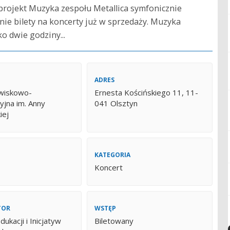
projekt Muzyka zespołu Metallica symfonicznie
nie bilety na koncerty już w sprzedaży. Muzyka
o dwie godziny...
ADRES
wiskowo-
Ernesta Kościńskiego 11, 11-
yjna im. Anny
041 Olsztyn
iej
KATEGORIA
Koncert
TOR
WSTĘP
ukacji i Inicjatyw
Biletowany