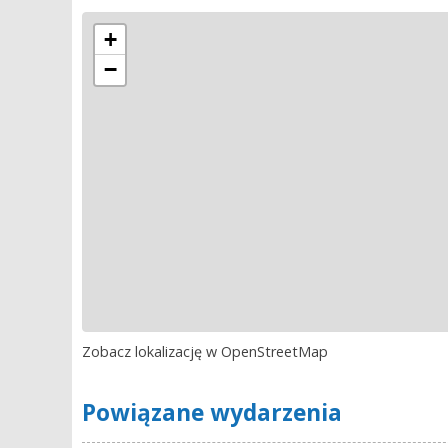
+
−
Zobacz lokalizację w OpenStreetMap
Powiązane wydarzenia