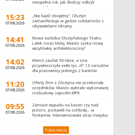
niespełna rok. Jak śledczy odkryli
prawdę?
15:23
„Nie bądź obojętny”. Olsztyn
zamanifestuje w geście solidarności z
07/08.2026
obywatelami Ukrainy
14:41
Nowa siedziba Olsztyńskiego Teatru
Lalek coraz bliżej. Miasto zyska nową
07/08.2026
wizytówkę architektoniczną?
14:02
Klienci zaufali 50-latce, a ona
przywłaszczyła setki tys. zł? 13 zarzutów
07/08.2026
dla pracownicy jednego z banków
11:20
Oferty firm z Olsztyna nie przekonały
urzędników. Miasto wybrało wykonawcę
07/08.2026
rozbudowy zajezdni MPK
09:55
Zamiast wypadu na basen czy nad
jezioro, postawili na ochłodę... w
07/08.2026
fontannie. Interweniowała straż miejska
Pokaż więcej