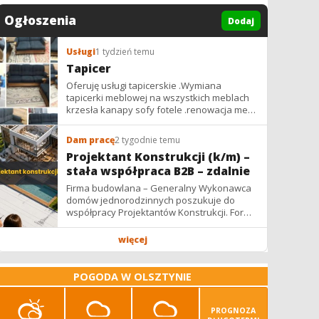
Ogłoszenia
Dodaj
Usługi
1 tydzień temu
Tapicer
Oferuję usługi tapicerskie .Wymiana
tapicerki meblowej na wszystkich meblach
krzesła kanapy sofy fotele .renowacja mebli
vintage,PRL. glamur
Dam pracę
2 tygodnie temu
Projektant Konstrukcji (k/m) –
stała współpraca B2B – zdalnie
Firma budowlana – Generalny Wykonawca
domów jednorodzinnych poszukuje do
współpracy Projektantów Konstrukcji. Forma
współpracy: B2B / podwykonawstwo –
zdalnie. Wynagrodzenie: ✔ Stawki...
więcej
POGODA W OLSZTYNIE
PROGNOZA