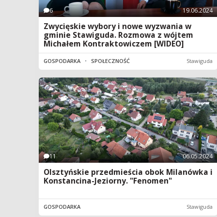
6
19.06.2024
Zwycięskie wybory i nowe wyzwania w
gminie Stawiguda. Rozmowa z wójtem
Michałem Kontraktowiczem [WIDEO]
GOSPODARKA
•
SPOŁECZNOŚĆ
Stawiguda
11
06.05.2024
Olsztyńskie przedmieścia obok Milanówka i
Konstancina-Jeziorny. "Fenomen"
GOSPODARKA
Stawiguda