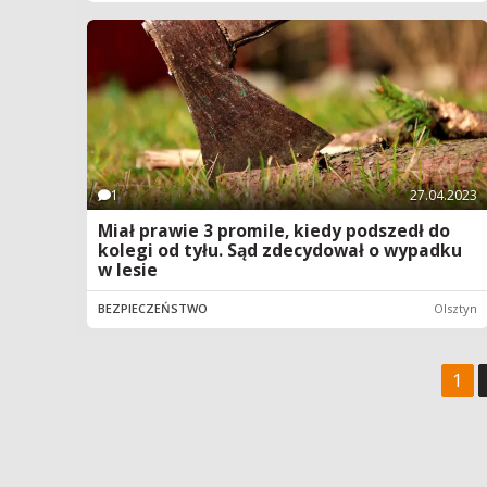
1
27.04.2023
Miał prawie 3 promile, kiedy podszedł do
kolegi od tyłu. Sąd zdecydował o wypadku
w lesie
BEZPIECZEŃSTWO
Olsztyn
1