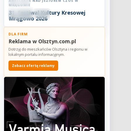
AMFITEATR NAD JEZIOREM CZOS W
Festiwal
MRĄGOWIE
08
31. Festiwal Kultury Kresowej
SIE
18:30
2026
Mrągowo 2026
DLA FIRM
Reklama w Olsztyn.com.pl
Dotrzyj do mieszkańców Olsztyna i regionu w
lokalnym portalu informacyjnym.
Zobacz ofertę reklamy