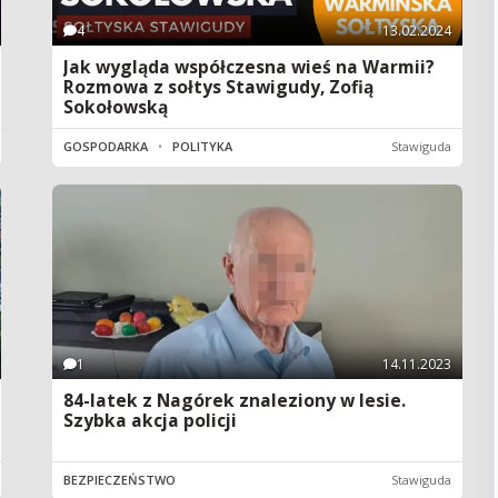
4
13.02.2024
Jak wygląda współczesna wieś na Warmii?
Rozmowa z sołtys Stawigudy, Zofią
Sokołowską
GOSPODARKA
•
POLITYKA
Stawiguda
1
14.11.2023
84-latek z Nagórek znaleziony w lesie.
Szybka akcja policji
BEZPIECZEŃSTWO
Stawiguda