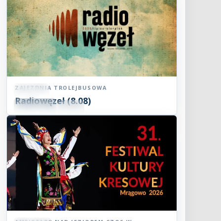
ZAJEZDNIA TROLEJBUSOWA
Koncert
Radiowęzeł (8.08)
08
SIE
15:00
2026