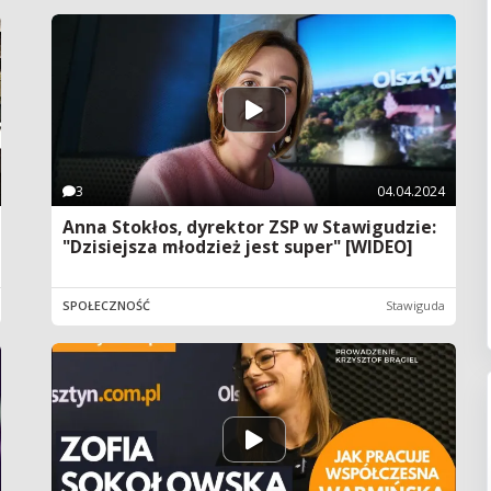
3
04.04.2024
Anna Stokłos, dyrektor ZSP w Stawigudzie:
"Dzisiejsza młodzież jest super" [WIDEO]
SPOŁECZNOŚĆ
Stawiguda