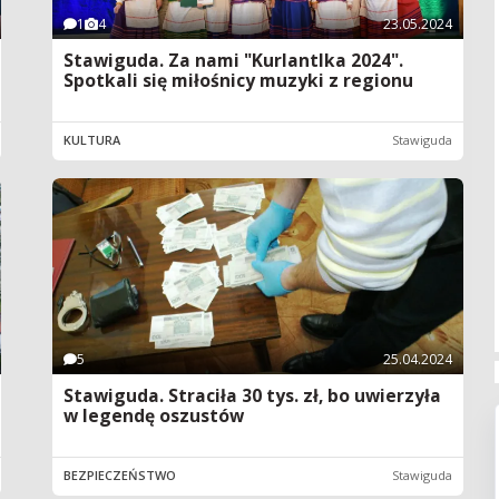
1
4
23.05.2024
Stawiguda. Za nami "Kurlantlka 2024".
Spotkali się miłośnicy muzyki z regionu
KULTURA
Stawiguda
5
25.04.2024
Stawiguda. Straciła 30 tys. zł, bo uwierzyła
w legendę oszustów
BEZPIECZEŃSTWO
Stawiguda