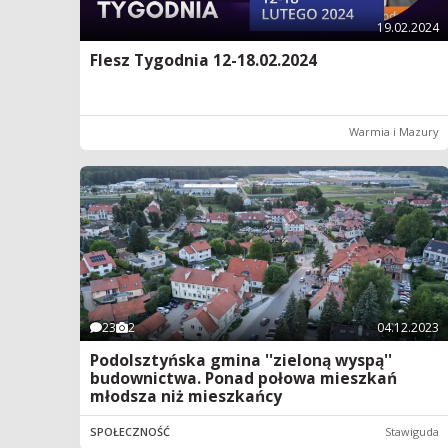
19.02.2024
Flesz Tygodnia 12-18.02.2024
Warmia i Mazury
23
2
04.12.2023
Podolsztyńska gmina ''zieloną wyspą''
budownictwa. Ponad połowa mieszkań
młodsza niż mieszkańcy
SPOŁECZNOŚĆ
Stawiguda