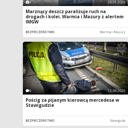
4
26.01.2026
Marznący deszcz paraliżuje ruch na
drogach i kolei. Warmia i Mazury z alertem
IMGW
BEZPIECZEŃSTWO
Warmia i Mazury
6
12.06.2025
Pościg za pijanym kierowcą mercedesa w
Stawigudzie
BEZPIECZEŃSTWO
Stawiguda