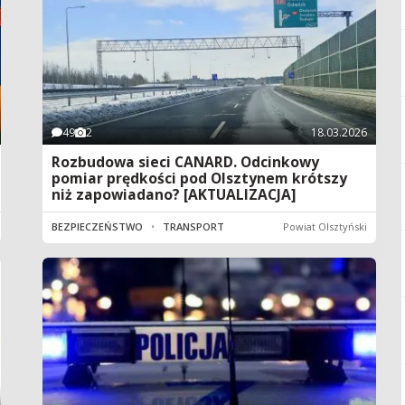
49
2
18.03.2026
Rozbudowa sieci CANARD. Odcinkowy
pomiar prędkości pod Olsztynem krótszy
niż zapowiadano? [AKTUALIZACJA]
BEZPIECZEŃSTWO
•
TRANSPORT
Powiat Olsztyński