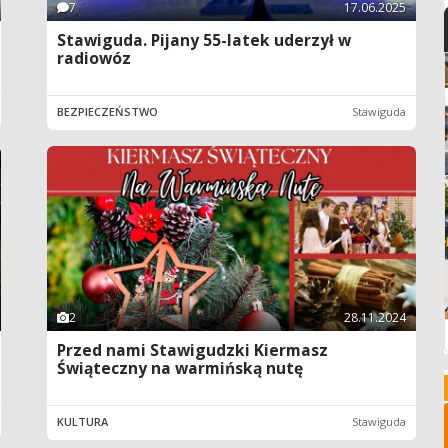
7
17.06.2025
Stawiguda. Pijany 55-latek uderzył w
radiowóz
BEZPIECZEŃSTWO
Stawiguda
2
28.11.2024
Przed nami Stawigudzki Kiermasz
Świąteczny na warmińską nutę
KULTURA
Stawiguda