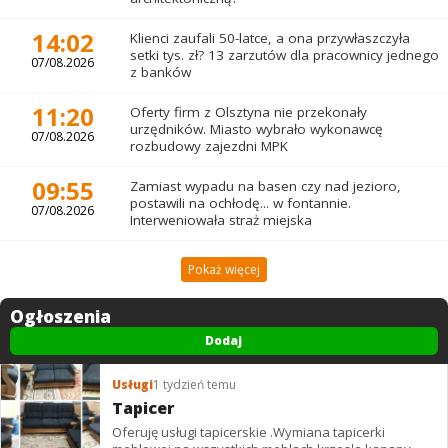
14:02
Klienci zaufali 50-latce, a ona przywłaszczyła
setki tys. zł? 13 zarzutów dla pracownicy jednego
07/08.2026
z banków
11:20
Oferty firm z Olsztyna nie przekonały
urzędników. Miasto wybrało wykonawcę
07/08.2026
rozbudowy zajezdni MPK
09:55
Zamiast wypadu na basen czy nad jezioro,
postawili na ochłodę... w fontannie.
07/08.2026
Interweniowała straż miejska
Pokaż więcej
Ogłoszenia
Dodaj
Usługi
1 tydzień temu
Tapicer
Oferuję usługi tapicerskie .Wymiana tapicerki