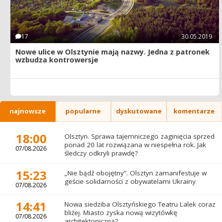
17
30.05.2019
Nowe ulice w Olsztynie mają nazwy. Jedna z patronek
wzbudza kontrowersje
najnowsze
popularne
dyskutowane
komentarze
18:00
Olsztyn. Sprawa tajemniczego zaginięcia sprzed
ponad 20 lat rozwiązana w niespełna rok. Jak
07/08.2026
śledczy odkryli prawdę?
15:23
„Nie bądź obojętny”. Olsztyn zamanifestuje w
geście solidarności z obywatelami Ukrainy
07/08.2026
14:41
Nowa siedziba Olsztyńskiego Teatru Lalek coraz
bliżej. Miasto zyska nową wizytówkę
07/08.2026
architektoniczną?