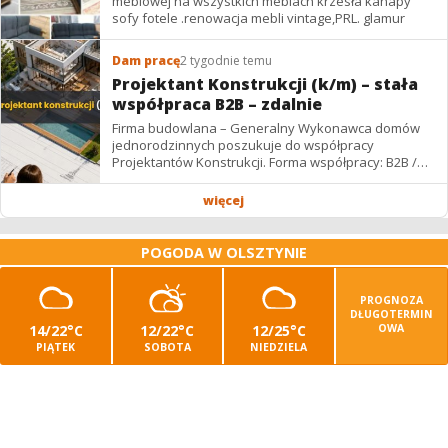
meblowej na wszystkich meblach krzesła kanapy
sofy fotele .renowacja mebli vintage,PRL. glamur
Dam pracę
2 tygodnie temu
Projektant Konstrukcji (k/m) – stała
współpraca B2B – zdalnie
Firma budowlana – Generalny Wykonawca domów
jednorodzinnych poszukuje do współpracy
Projektantów Konstrukcji. Forma współpracy: B2B /
podwykonawstwo – zdalnie. Wynagrodzenie: ✔
Stawki...
więcej
POGODA W OLSZTYNIE
PROGNOZA
DŁUGOTERMIN
14/22°C
12/22°C
12/25°C
OWA
PIĄTEK
SOBOTA
NIEDZIELA