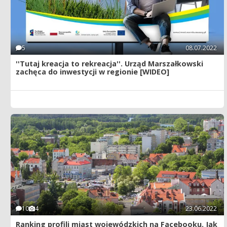
5
08.07.2022
''Tutaj kreacja to rekreacja''. Urząd Marszałkowski
zachęca do inwestycji w regionie [WIDEO]
10
4
23.06.2022
Ranking profili miast wojewódzkich na Facebooku. Jak