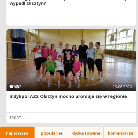
wypadł Olsztyn?
3
2
19.06.2020
Indykpol AZS Olsztyn mocno promuje się w regionie
SPORT
najnowsze
popularne
dyskutowane
komentarze