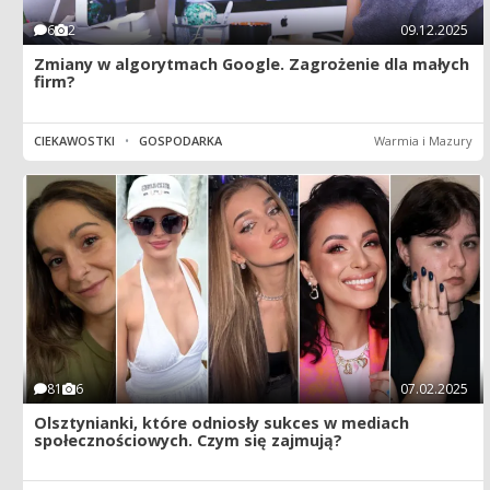
6
2
09.12.2025
Zmiany w algorytmach Google. Zagrożenie dla małych
firm?
CIEKAWOSTKI
•
GOSPODARKA
Warmia i Mazury
81
6
07.02.2025
Olsztynianki, które odniosły sukces w mediach
społecznościowych. Czym się zajmują?