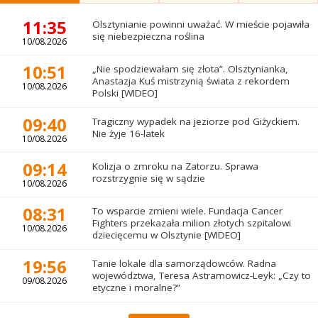
11:35
Olsztynianie powinni uważać. W mieście pojawiła
się niebezpieczna roślina
10/08.2026
10:51
„Nie spodziewałam się złota”. Olsztynianka,
Anastazja Kuś mistrzynią świata z rekordem
10/08.2026
Polski [WIDEO]
09:40
Tragiczny wypadek na jeziorze pod Giżyckiem.
Nie żyje 16-latek
10/08.2026
09:14
Kolizja o zmroku na Zatorzu. Sprawa
rozstrzygnie się w sądzie
10/08.2026
08:31
To wsparcie zmieni wiele. Fundacja Cancer
Fighters przekazała milion złotych szpitalowi
10/08.2026
dziecięcemu w Olsztynie [WIDEO]
19:56
Tanie lokale dla samorządowców. Radna
województwa, Teresa Astramowicz-Leyk: „Czy to
09/08.2026
etyczne i moralne?”