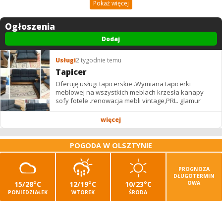
Pokaż więcej
Ogłoszenia
Dodaj
Usługi
2 tygodnie temu
Tapicer
Oferuję usługi tapicerskie .Wymiana tapicerki
meblowej na wszystkich meblach krzesła kanapy
sofy fotele .renowacja mebli vintage,PRL. glamur
więcej
POGODA W OLSZTYNIE
PROGNOZA
DŁUGOTERMIN
15/28°C
12/19°C
10/23°C
OWA
PONIEDZIAŁEK
WTOREK
ŚRODA