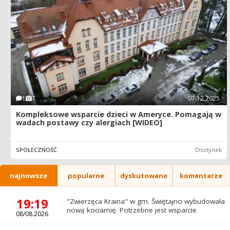
1
7
07.12.2025
Kompleksowe wsparcie dzieci w Ameryce. Pomagają w
wadach postawy czy alergiach [WIDEO]
SPOŁECZNOŚĆ
Olsztynek
najnowsze
popularne
dyskutowane
komentarze
19:19
"Zwierzęca Kraina" w gm. Świętajno wybudowała
nową kociarnię. Potrzebne jest wsparcie
08/08.2026