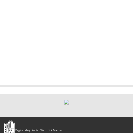
Olsztyn
-
Regionalny Portal Warmii i Mazur.