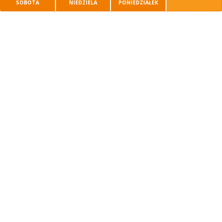
SOBOTA
NIEDZIELA
PONIEDZIAŁEK