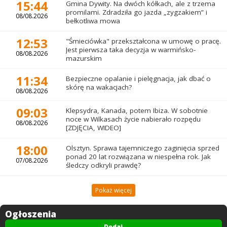
15:44
Gmina Dywity. Na dwóch kółkach, ale z trzema
promilami. Zdradziła go jazda „zygzakiem” i
08/08.2026
bełkotliwa mowa
12:53
"Śmieciówka" przekształcona w umowę o pracę.
Jest pierwsza taka decyzja w warmińsko-
08/08.2026
mazurskim
11:34
Bezpieczne opalanie i pielęgnacja, jak dbać o
skórę na wakacjach?
08/08.2026
09:03
Klepsydra, Kanada, potem Ibiza. W sobotnie
noce w Wilkasach życie nabierało rozpędu
08/08.2026
[ZDJĘCIA, WIDEO]
18:00
Olsztyn. Sprawa tajemniczego zaginięcia sprzed
ponad 20 lat rozwiązana w niespełna rok. Jak
07/08.2026
śledczy odkryli prawdę?
Pokaż więcej
Ogłoszenia
Dodaj