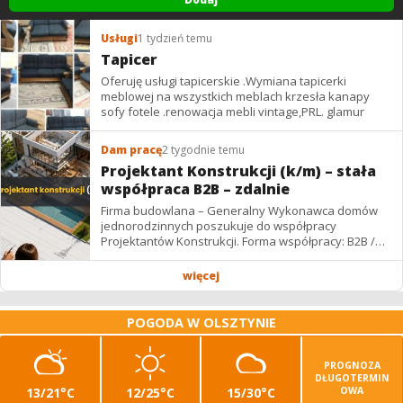
Usługi
1 tydzień temu
Tapicer
Oferuję usługi tapicerskie .Wymiana tapicerki
meblowej na wszystkich meblach krzesła kanapy
sofy fotele .renowacja mebli vintage,PRL. glamur
Dam pracę
2 tygodnie temu
Projektant Konstrukcji (k/m) – stała
współpraca B2B – zdalnie
Firma budowlana – Generalny Wykonawca domów
jednorodzinnych poszukuje do współpracy
Projektantów Konstrukcji. Forma współpracy: B2B /
podwykonawstwo – zdalnie. Wynagrodzenie: ✔
Stawki...
więcej
POGODA W OLSZTYNIE
PROGNOZA
DŁUGOTERMIN
13/21°C
12/25°C
15/30°C
OWA