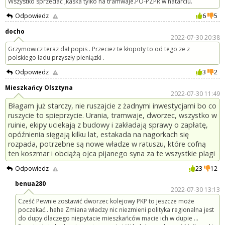
Wszystko sprzedać ,kaska tylko na tramwaje.PO-PZPR w natarciu.
Odpowiedz
6
5
docho
2022-07-30 20:38
Grzymowicz teraz dał popis . Przeciez te kłopoty to od tego ze z
polskiego ładu przyszły pieniązki .
Odpowiedz
3
2
Mieszkańcy Olsztyna
2022-07-30 11:49
Błagam już starczy, nie ruszajcie z żadnymi inwestycjami bo co
ruszycie to spieprzycie. Urania, tramwaje, dworzec, wszystko w
ruinie, ekipy uciekają z budowy i zakładają sprawy o zapłatę,
opóźnienia sięgają kilku lat, estakada na nagorkach się
rozpada, potrzebne są nowe władze w ratuszu, które cofną
ten koszmar i obciążą ojca pijanego syna za te wszystkie plagi
Odpowiedz
23
12
benua280
2022-07-30 13:13
Cześć Pewnie zostawić dworzec kolejowy PKP to jeszcze może
poczekać.. hehe Zmiana władzy nic niezmieni polityka regionalna jest
do dupy dlaczego niepytacie mieszkańców macie ich w dupie ...