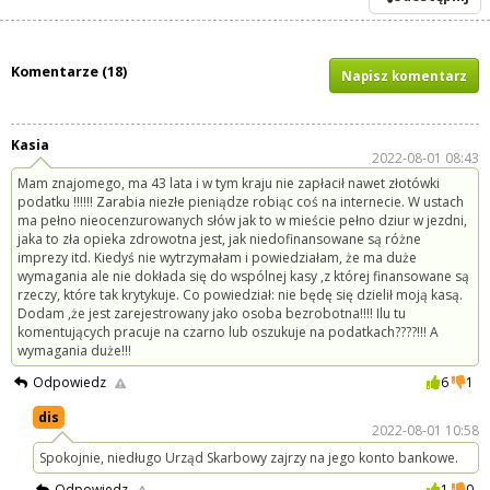
Komentarze (18)
Napisz komentarz
Kasia
2022-08-01 08:43
Mam znajomego, ma 43 lata i w tym kraju nie zapłacił nawet złotówki
podatku !!!!!! Zarabia niezłe pieniądze robiąc coś na internecie. W ustach
ma pełno nieocenzurowanych słów jak to w mieście pełno dziur w jezdni,
jaka to zła opieka zdrowotna jest, jak niedofinansowane są różne
imprezy itd. Kiedyś nie wytrzymałam i powiedziałam, że ma duże
wymagania ale nie dokłada się do wspólnej kasy ,z której finansowane są
rzeczy, które tak krytykuje. Co powiedział: nie będę się dzielił moją kasą.
Dodam ,że jest zarejestrowany jako osoba bezrobotna!!!! Ilu tu
komentujących pracuje na czarno lub oszukuje na podatkach????!!! A
wymagania duże!!!
Odpowiedz
6
1
dis
2022-08-01 10:58
Spokojnie, niedługo Urząd Skarbowy zajrzy na jego konto bankowe.
Odpowiedz
1
0