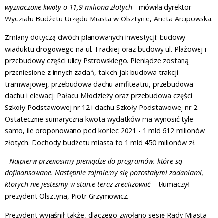
wyznaczone kwoty o 11,9 miliona złotych
- mówiła dyrektor
Wydziału Budżetu Urzędu Miasta w Olsztynie, Aneta Arcipowska.
Zmiany dotyczą dwóch planowanych inwestycji: budowy
wiaduktu drogowego na ul. Trackiej oraz budowy ul. Plażowej i
przebudowy części ulicy Pstrowskiego. Pieniądze zostaną
przeniesione z innych zadań, takich jak budowa trakcji
tramwajowej, przebudowa dachu amfiteatru, przebudowa
dachu i elewacji Pałacu Młodzieży oraz przebudowa części
Szkoły Podstawowej nr 12 i dachu Szkoły Podstawowej nr 2.
Ostatecznie sumaryczna kwota wydatków ma wynosić tyle
samo, ile proponowano pod koniec 2021 - 1 mld 612 milionów
złotych. Dochody budżetu miasta to 1 mld 450 milionów zł.
-
Najpierw przenosimy pieniądze do programów, które są
dofinansowane. Następnie zajmiemy się pozostałymi zadaniami,
których nie jesteśmy w stanie teraz zrealizować –
tłumaczył
prezydent Olsztyna, Piotr Grzymowicz.
Prezydent wyjaśnił także, dlaczego zwołano sesję Rady Miasta