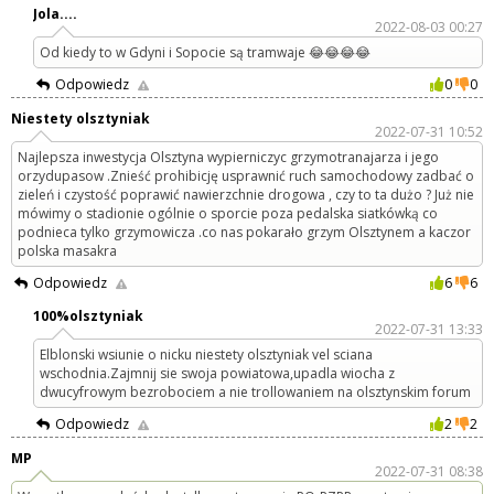
Jola....
2022-08-03 00:27
Od kiedy to w Gdyni i Sopocie są tramwaje 😂😂😂😂
Odpowiedz
0
0
Niestety olsztyniak
2022-07-31 10:52
Najlepsza inwestycja Olsztyna wypierniczyc grzymotranajarza i jego
orzydupasow .Znieść prohibicję usprawnić ruch samochodowy zadbać o
zieleń i czystość poprawić nawierzchnie drogowa , czy to ta dużo ? Już nie
mówimy o stadionie ogólnie o sporcie poza pedalska siatkówką co
podnieca tylko grzymowicza .co nas pokarało grzym Olsztynem a kaczor
polska masakra
Odpowiedz
6
6
100%olsztyniak
2022-07-31 13:33
Elblonski wsiunie o nicku niestety olsztyniak vel sciana
wschodnia.Zajmnij sie swoja powiatowa,upadla wiocha z
dwucyfrowym bezrobociem a nie trollowaniem na olsztynskim forum
Odpowiedz
2
2
MP
2022-07-31 08:38