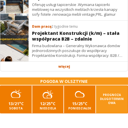
Oferuję usługi tapicerskie .Wymiana tapicerki
meblowej na wszystkich meblach krzesła kanapy
sofy fotele .renowacja mebli vintage,PRL. glamur
Dam pracę
2 tygodnie temu
Projektant Konstrukcji (k/m) – stała
współpraca B2B – zdalnie
Firma budowlana – Generalny Wykonawca domów
jednorodzinnych poszukuje do współpracy
Projektantów Konstrukcji. Forma współpracy: B2B /
podwykonawstwo – zdalnie. Wynagrodzenie: ✔
Stawki...
więcej
POGODA W OLSZTYNIE
PROGNOZA
DŁUGOTERMIN
13/21°C
12/25°C
15/25°C
OWA
SOBOTA
NIEDZIELA
PONIEDZIAŁEK