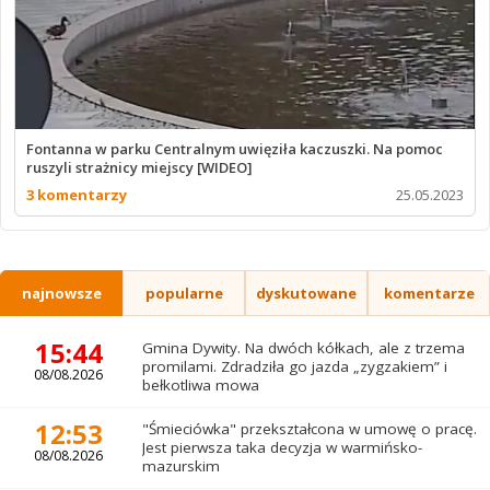
Fontanna w parku Centralnym uwięziła kaczuszki. Na pomoc
ruszyli strażnicy miejscy [WIDEO]
3 komentarzy
25.05.2023
najnowsze
popularne
dyskutowane
komentarze
15:44
Gmina Dywity. Na dwóch kółkach, ale z trzema
promilami. Zdradziła go jazda „zygzakiem” i
08/08.2026
bełkotliwa mowa
12:53
"Śmieciówka" przekształcona w umowę o pracę.
Jest pierwsza taka decyzja w warmińsko-
08/08.2026
mazurskim