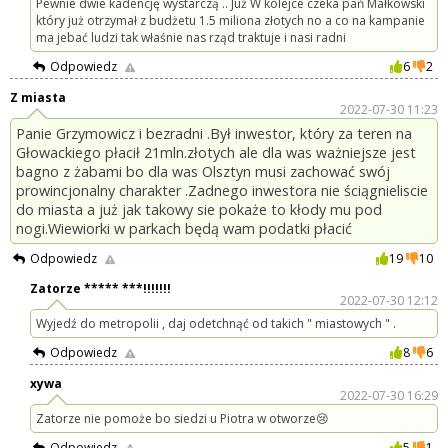
Pewnie dwie kadencję wystarczą .. Już W kolejce czeka pań Małkowski
który już otrzymał z budżetu 1.5 miliona złotych no a co na kampanie
ma jebać ludzi tak właśnie nas rząd traktuje i nasi radni
Odpowiedz
6
2
Z miasta
2022-07-30 11:23
Panie Grzymowicz i bezradni .Był inwestor, który za teren na
Głowackiego płacił 21mln.złotych ale dla was ważniejsze jest
bagno z żabami bo dla was Olsztyn musi zachować swój
prowincjonalny charakter .Zadnego inwestora nie ściągnieliscie
do miasta a już jak takowy sie pokaże to kłody mu pod
nogi.Wiewiorki w parkach będą wam podatki płacić
Odpowiedz
19
10
Zatorze ***** ***!!!!!!!
2022-07-30 12:12
Wyjedź do metropolii , daj odetchnąć od takich " miastowych " .
Odpowiedz
8
6
xywa
2022-07-30 16:29
Zatorze nie pomoże bo siedzi u Piotra w otworze😢
Odpowiedz
5
1