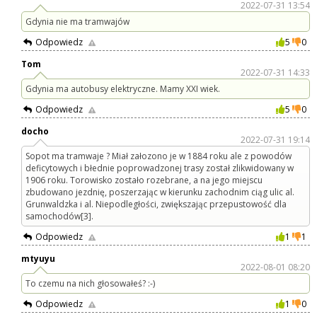
2022-07-31 13:54
Gdynia nie ma tramwajów
Odpowiedz
5
0
Tom
2022-07-31 14:33
Gdynia ma autobusy elektryczne. Mamy XXI wiek.
Odpowiedz
5
0
docho
2022-07-31 19:14
Sopot ma tramwaje ? Miał załozono je w 1884 roku ale z powodów
deficytowych i błednie poprowadzonej trasy został zlikwidowany w
1906 roku. Torowisko zostało rozebrane, a na jego miejscu
zbudowano jezdnię, poszerzając w kierunku zachodnim ciąg ulic al.
Grunwaldzka i al. Niepodległości, zwiększając przepustowość dla
samochodów[3].
Odpowiedz
1
1
mtyuyu
2022-08-01 08:20
To czemu na nich głosowałeś? :-)
Odpowiedz
1
0