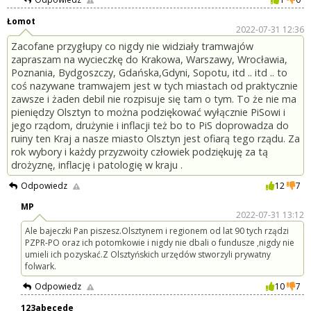
Łomot
2022-07-31 12:36
Zacofane przygłupy co nigdy nie widziały tramwajów
zapraszam na wycieczkę do Krakowa, Warszawy, Wrocławia,
Poznania, Bydgoszczy, Gdańska,Gdyni, Sopotu, itd .. itd .. to
coś nazywane tramwajem jest w tych miastach od praktycznie
zawsze i żaden debil nie rozpisuje się tam o tym. To że nie ma
pieniędzy Olsztyn to można podziękować wyłącznie PiSowi i
jego rządom, drużynie i inflacji też bo to PiS doprowadza do
ruiny ten Kraj a nasze miasto Olsztyn jest ofiarą tego rządu. Za
rok wybory i każdy przyzwoity człowiek podziękuję za tą
drożyznę, inflację i patologię w kraju .
Odpowiedz
12
7
MP
2022-07-31 13:12
Ale bajeczki Pan piszesz.Olsztynem i regionem od lat 90 tych rządzi
PZPR-PO oraz ich potomkowie i nigdy nie dbali o fundusze ,nigdy nie
umieli ich pozyskać.Z Olsztyńskich urzędów stworzyli prywatny
folwark.
Odpowiedz
10
7
123abecede