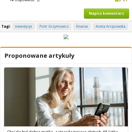
Napisz komentarz
Tagi:
inwestycje
Piotr Grzymowicz
finanse
Aneta Arcipowska
Proponowane artykuły
Chciała być dobrą matką, a straciła tysiące złotych. 68-latka