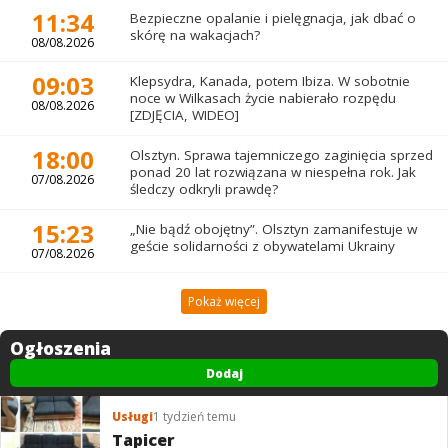
11:34
Bezpieczne opalanie i pielęgnacja, jak dbać o
skórę na wakacjach?
08/08.2026
09:03
Klepsydra, Kanada, potem Ibiza. W sobotnie
noce w Wilkasach życie nabierało rozpędu
08/08.2026
[ZDJĘCIA, WIDEO]
18:00
Olsztyn. Sprawa tajemniczego zaginięcia sprzed
ponad 20 lat rozwiązana w niespełna rok. Jak
07/08.2026
śledczy odkryli prawdę?
15:23
„Nie bądź obojętny”. Olsztyn zamanifestuje w
geście solidarności z obywatelami Ukrainy
07/08.2026
Pokaż więcej
Ogłoszenia
Dodaj
Usługi
1 tydzień temu
Tapicer