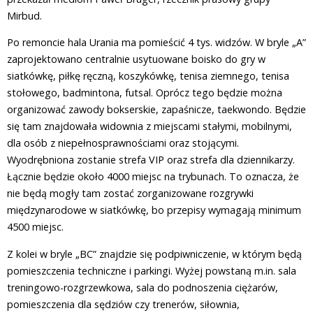
Mirbud.
Po remoncie hala Urania ma pomieścić 4 tys. widzów. W bryle „A”
zaprojektowano centralnie usytuowane boisko do gry w
siatkówkę, piłkę ręczną, koszykówkę, tenisa ziemnego, tenisa
stołowego, badmintona, futsal. Oprócz tego będzie można
organizować zawody bokserskie, zapaśnicze, taekwondo. Będzie
się tam znajdowała widownia z miejscami stałymi, mobilnymi,
dla osób z niepełnosprawnościami oraz stojącymi.
Wyodrębniona zostanie strefa VIP oraz strefa dla dziennikarzy.
Łącznie będzie około 4000 miejsc na trybunach. To oznacza, że
nie będą mogły tam zostać zorganizowane rozgrywki
międzynarodowe w siatkówkę, bo przepisy wymagają minimum
4500 miejsc.
Z kolei w bryle „BC” znajdzie się podpiwniczenie, w którym będą
pomieszczenia techniczne i parkingi. Wyżej powstaną m.in. sala
treningowo-rozgrzewkowa, sala do podnoszenia ciężarów,
pomieszczenia dla sędziów czy trenerów, siłownia,