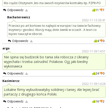
Kto rządzi Olsztynem ,kto ma swoich inżynierów kontraktu itp. PZPR-PO
Odpowiedz
11
7
Bachaterowicz
2022-11-13 03:41
Przeciez po art kortowo to najlepśi w europie I na świecie fachowcy.
Inzyniery i geodeci. Ktorzy mają złote świnki w oczach . A teori co
łojciec nauczył w oborze.
Odpowiedz
4
0
argo
2022-11-09 14:51
Nie spina się budżecik bo tania siła robocza z Ukrainy
wyjechała i trzeba zatrudnić Polakow. Ojjj jaki biedny
wykonawca
Odpowiedz
24
0
Kazimierzz
2022-11-09 14:28
Lokalne firmy wybudowałyby solidniej i taniej. Ale lepiej brać
partaczy z drugiego końca Polski.
Odpowiedz
16
2