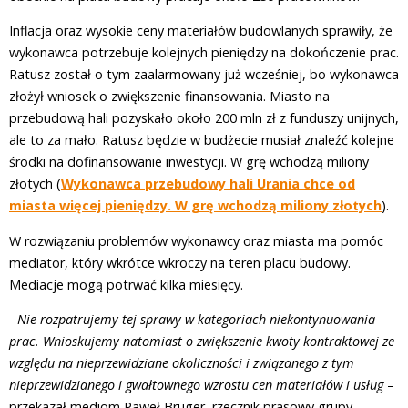
Inflacja oraz wysokie ceny materiałów budowlanych sprawiły, że
wykonawca potrzebuje kolejnych pieniędzy na dokończenie prac.
Ratusz został o tym zaalarmowany już wcześniej, bo wykonawca
złożył wniosek o zwiększenie finansowania. Miasto na
przebudową hali pozyskało około 200 mln zł z funduszy unijnych,
ale to za mało. Ratusz będzie w budżecie musiał znaleźć kolejne
środki na dofinansowanie inwestycji. W grę wchodzą miliony
złotych (
Wykonawca przebudowy hali Urania chce od
miasta więcej pieniędzy. W grę wchodzą miliony złotych
).
W rozwiązaniu problemów wykonawcy oraz miasta ma pomóc
mediator, który wkrótce wkroczy na teren placu budowy.
Mediacje mogą potrwać kilka miesięcy.
- Nie rozpatrujemy tej sprawy w kategoriach niekontynuowania
prac. Wnioskujemy natomiast o zwiększenie kwoty kontraktowej ze
względu na nieprzewidziane okoliczności i związanego z tym
nieprzewidzianego i gwałtownego wzrostu cen materiałów i usług
–
przekazał mediom Paweł Bruger, rzecznik prasowy grupy