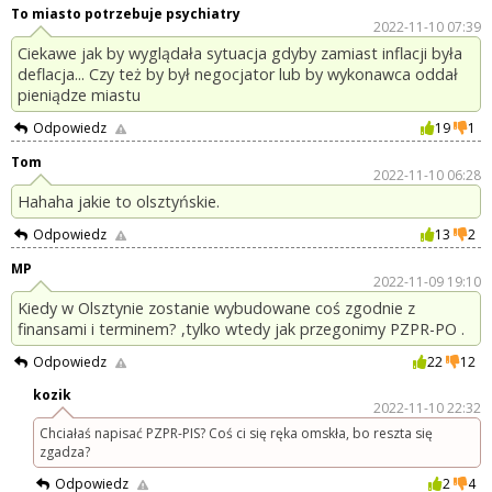
To miasto potrzebuje psychiatry
2022-11-10 07:39
Ciekawe jak by wyglądała sytuacja gdyby zamiast inflacji była
deflacja... Czy też by był negocjator lub by wykonawca oddał
pieniądze miastu
Odpowiedz
19
1
Tom
2022-11-10 06:28
Hahaha jakie to olsztyńskie.
Odpowiedz
13
2
MP
2022-11-09 19:10
Kiedy w Olsztynie zostanie wybudowane coś zgodnie z
finansami i terminem? ,tylko wtedy jak przegonimy PZPR-PO .
Odpowiedz
22
12
kozik
2022-11-10 22:32
Chciałaś napisać PZPR-PIS? Coś ci się ręka omskła, bo reszta się
zgadza?
Odpowiedz
2
4