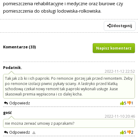
pomieszczenia rehabilitacyjne i medyczne oraz biurowe czy
pomieszczenia do obsługi lodowiska-rolkowiska.
Udostępnij
Komentarze (33)
Napisz komentarz
Podatnik.
2022-11-12 22:52
Tak jak z.b ki i ich paproki. Po remoncie gorzej jak przed remontem. Żeby
po remoncie izolacji piwnic pykały sciany. A lastryko przed klatką
schodową czekał nowy remont tak paproki wykonali usługe .kase
skasowali premia wypłacona i co dalej kicha.
Odpowiedz
5
1
gość
2022-11-10 20:46
nie można zerwać umowy z paprakami?
Odpowiedz
5
2