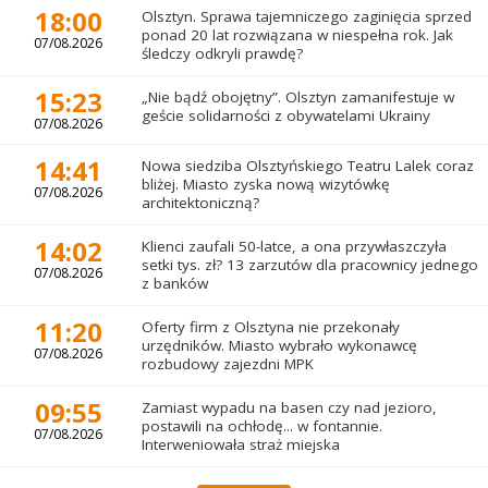
18:00
Olsztyn. Sprawa tajemniczego zaginięcia sprzed
ponad 20 lat rozwiązana w niespełna rok. Jak
07/08.2026
śledczy odkryli prawdę?
15:23
„Nie bądź obojętny”. Olsztyn zamanifestuje w
geście solidarności z obywatelami Ukrainy
07/08.2026
14:41
Nowa siedziba Olsztyńskiego Teatru Lalek coraz
bliżej. Miasto zyska nową wizytówkę
07/08.2026
architektoniczną?
14:02
Klienci zaufali 50-latce, a ona przywłaszczyła
setki tys. zł? 13 zarzutów dla pracownicy jednego
07/08.2026
z banków
11:20
Oferty firm z Olsztyna nie przekonały
urzędników. Miasto wybrało wykonawcę
07/08.2026
rozbudowy zajezdni MPK
09:55
Zamiast wypadu na basen czy nad jezioro,
postawili na ochłodę... w fontannie.
07/08.2026
Interweniowała straż miejska