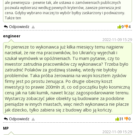
ale pewniejsza - pewnie tak, ale ustawa o zamówieniach publicznych
pozwala wybierasz według pewnych kryteriów, zawsze pierwsza jest
cena. Gdyby wybrano inaczej to wybór byłby zaskarżony i podważony.
Także ten
Odpowiedz
9
4
engineer
2022-11-09 15:29
Po pierwsze to wykonawca już kilka miesięcy temu najpierw
narzekał, że nie ma pracowników, bo Ukraińcy wyjechali i
szukał wymówek w opóźnieniach. Tu mam pytanie, czy to
inwestor zatrudnia pracowników czy wykonawca? Trzeba było
zatrudnić Polaków za godziwą stawkę, wtedy nie byłoby
problemów. Taka próba żerowania na wojni kosztem zysków
firmy jest po prostu żenująca. Po drugie obecny koszt
inwestycji to prawie 200mln zł, co od początku było kosmiczną
ceną jak na taki kurnik, nawet licząc zagospodarowanie terenu.
Wystarczy zobaczyć jakie obiekty są budowane za podobne
pieniądze w innych miastach, więc niech wykonawca nie płacze
jak dziecko, tylko zabiera się z budowy albo ją kończy.
Odpowiedz
31
0
MP
2022-11-09 15:29