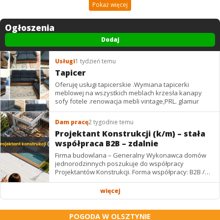
Pokaż więcej
Ogłoszenia
Dodaj
Usługi
1 tydzień temu
Tapicer
Oferuję usługi tapicerskie .Wymiana tapicerki
meblowej na wszystkich meblach krzesła kanapy
sofy fotele .renowacja mebli vintage,PRL. glamur
Dam pracę
2 tygodnie temu
Projektant Konstrukcji (k/m) – stała
współpraca B2B – zdalnie
Firma budowlana – Generalny Wykonawca domów
jednorodzinnych poszukuje do współpracy
Projektantów Konstrukcji. Forma współpracy: B2B /
podwykonawstwo – zdalnie. Wynagrodzenie: ✔
Stawki...
więcej
POGODA W OLSZTYNIE