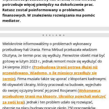
potrzebuje więcej pieniędzy na dokończenie prac.
Ratusz został poinformowany o problemach
finansowych. W znalezieniu rozwiązania ma pomóc
mediator.
REKLAMA
Wielokrotnie informowaliśmy o problemach wykonawcy
przebudowy hali Urania. Firma Mirbud przekazała władzom
Olsztyna, że termin prac się wydłuży. Pierwotnie obiekt miał być
gotowy w lutym 2023 r., jednak remont może się wydłużyć do
24 sierpnia 2023 r. (
Przebudowa Uranii potrwa dłużej niż
przewidywano. Wiadomo, o ile miesięcy przedłuży się
termin
). Firma musiała także się uporać z kłopotami kadrowymi.
66 obywateli Ukrainy, którzy pracowali na budowie, wyjechało
do swojej ojczyzny bronić jej przed Rosjanami (
Wykonawca
przebudowy Uranii ma kłopoty. Ukraińcy pojechali walczyć
za swój kraj
). Jednak i ten problem udało się rozwiązać,
obecnie na placu budowy pracuje około 250 pracowników.