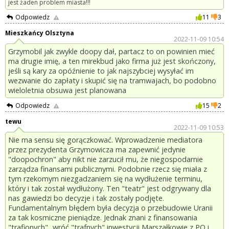
jest żaden problem miasta!!!
Odpowiedz
11
3
Mieszkańcy Olsztyna
2022-11-09 10:54
Grzymobil jak zwykle doopy dał, partacz to on powinien mieć
ma drugie imię, a ten mirekbud jako firma już jest skończony,
jeśli są kary za opóźnienie to jak najszybciej wysyłać im
wezwanie do zapłaty i skupić się na tramwajach, bo podobno
wieloletnia obsuwa jest planowana
Odpowiedz
15
2
tewu
2022-11-09 10:53
Nie ma sensu się gorączkować. Wprowadzenie mediatora
przez prezydenta Grzymowicza ma zapewnić jedynie
"doopochron" aby nikt nie zarzucił mu, że niegospodarnie
zarządza finansami publicznymi. Podobnie rzecz się miała z
tym rzekomym niezgadzaniem się na wydłużenie terminu,
który i tak został wydłużony. Ten "teatr" jest odgrywany dla
nas gawiedzi bo decyzje i tak zostały podjęte.
Fundamentalnym błędem była decyzja o przebudowie Uranii
za tak kosmiczne pieniądze. Jednak znani z finansowania
"trafionych"...wróć "trafnych" inwestycji Marszałkowie z PO i