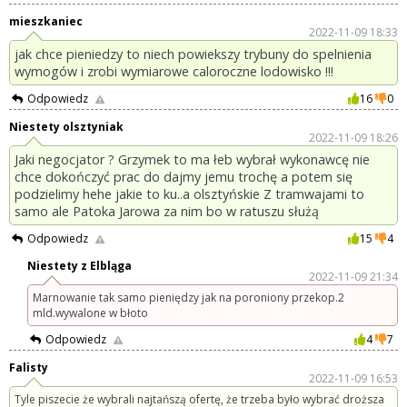
mieszkaniec
2022-11-09 18:33
jak chce pieniedzy to niech powiekszy trybuny do spelnienia
wymogów i zrobi wymiarowe caloroczne lodowisko !!!
Odpowiedz
16
0
Niestety olsztyniak
2022-11-09 18:26
Jaki negocjator ? Grzymek to ma łeb wybrał wykonawcę nie
chce dokończyć prac do dajmy jemu trochę a potem się
podzielimy hehe jakie to ku..a olsztyńskie Z tramwajami to
samo ale Patoka Jarowa za nim bo w ratuszu służą
Odpowiedz
15
4
Niestety z Elbląga
2022-11-09 21:34
Marnowanie tak samo pieniędzy jak na poroniony przekop.2
mld.wywalone w błoto
Odpowiedz
4
7
Falisty
2022-11-09 16:53
Tyle piszecie że wybrali najtańszą ofertę, że trzeba było wybrać droższa