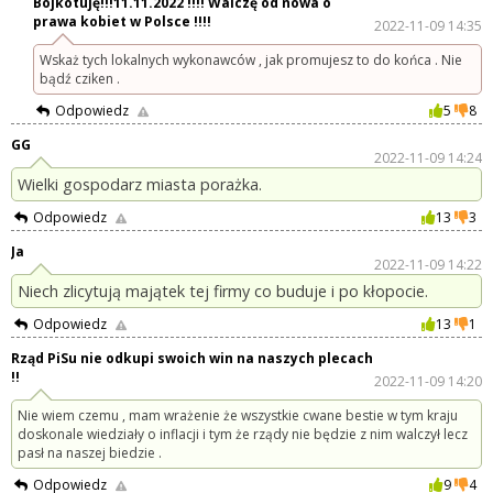
Bojkotuję!!!11.11.2022 !!!! Walczę od nowa o
prawa kobiet w Polsce !!!!
2022-11-09 14:35
Wskaż tych lokalnych wykonawców , jak promujesz to do końca . Nie
bądź cziken .
Odpowiedz
5
8
GG
2022-11-09 14:24
Wielki gospodarz miasta porażka.
Odpowiedz
13
3
Ja
2022-11-09 14:22
Niech zlicytują majątek tej firmy co buduje i po kłopocie.
Odpowiedz
13
1
Rząd PiSu nie odkupi swoich win na naszych plecach
!!
2022-11-09 14:20
Nie wiem czemu , mam wrażenie że wszystkie cwane bestie w tym kraju
doskonale wiedziały o inflacji i tym że rządy nie będzie z nim walczył lecz
pasł na naszej biedzie .
Odpowiedz
9
4