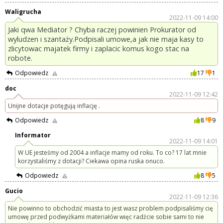
Waligrucha
2022-11-09 14:00
Jaki qwa Mediator ? Chyba raczej powinien Prokurator od
wyludzen i szantaży.Podpisali umowe,a jak nie maja kasy to
zlicytowac majatek firmy i zaplacic komus kogo stac na
robote.
Odpowiedz
17
1
doc
2022-11-09 12:42
Unijne dotacje potęgują inflację .
Odpowiedz
8
9
Informator
2022-11-09 14:01
W UE jesteśmy od 2004 a inflacje mamy od roku. To co? 17 lat mnie
korzystaliśmy z dotacji? Ciekawa opina ruska onuco.
Odpowiedz
8
5
Gucio
2022-11-09 12:36
Nie powinno to obchodzić miasta to jest wasz problem podpisaliśmy cię
umowę przed podwyżkami materiałów więc radźcie sobie sami to nie