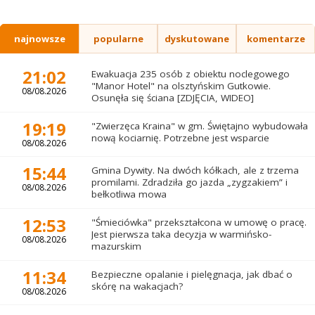
najnowsze
popularne
dyskutowane
komentarze
21:02
Ewakuacja 235 osób z obiektu noclegowego
"Manor Hotel" na olsztyńskim Gutkowie.
08/08.2026
Osunęła się ściana [ZDJĘCIA, WIDEO]
19:19
"Zwierzęca Kraina" w gm. Świętajno wybudowała
nową kociarnię. Potrzebne jest wsparcie
08/08.2026
15:44
Gmina Dywity. Na dwóch kółkach, ale z trzema
promilami. Zdradziła go jazda „zygzakiem” i
08/08.2026
bełkotliwa mowa
12:53
"Śmieciówka" przekształcona w umowę o pracę.
Jest pierwsza taka decyzja w warmińsko-
08/08.2026
mazurskim
11:34
Bezpieczne opalanie i pielęgnacja, jak dbać o
skórę na wakacjach?
08/08.2026