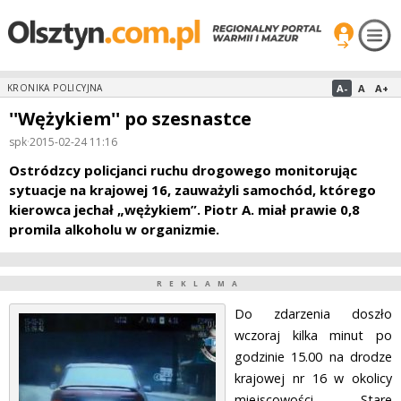
A-
A
A+
KRONIKA POLICYJNA
''Wężykiem'' po szesnastce
spk
·
2015-02-24 11:16
Ostródzcy policjanci ruchu drogowego monitorując
sytuacje na krajowej 16, zauważyli samochód, którego
kierowca jechał „wężykiem”. Piotr A. miał prawie 0,8
promila alkoholu w organizmie.
REKLAMA
Do zdarzenia doszło
wczoraj kilka minut po
godzinie 15.00 na drodze
krajowej nr 16 w okolicy
miejscowości Stare