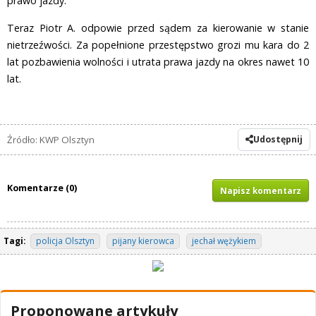
prawo jazdy.
Teraz Piotr A. odpowie przed sądem za kierowanie w stanie
nietrzeźwości. Za popełnione przestępstwo grozi mu kara do 2
lat pozbawienia wolności i utrata prawa jazdy na okres nawet 10
lat.
Źródło: KWP Olsztyn
Udostępnij
Komentarze (0)
Napisz komentarz
Tagi:
policja Olsztyn
pijany kierowca
jechał wężykiem
Proponowane artykuły