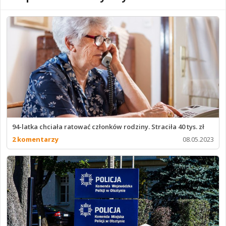
94-latka chciała ratować członków rodziny. Straciła 40 tys. zł
2 komentarzy
08.05.2023