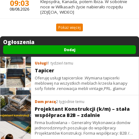
09:03
Klepsydra, Kanada, potem Ibiza. W sobotnie
noce w Wilkasach życie nabierało rozpędu
08/08.2026
[ZDJĘCIA, WIDEO]
Pokaż więcej
Ogłoszenia
Dodaj
Usługi
1 tydzień temu
Tapicer
Oferuję usługi tapicerskie .Wymiana tapicerki
meblowej na wszystkich meblach krzesła kanapy
sofy fotele .renowacja mebli vintage,PRL. glamur
Dam pracę
2 tygodnie temu
Projektant Konstrukcji (k/m) – stała
współpraca B2B – zdalnie
Firma budowlana – Generalny Wykonawca domów
jednorodzinnych poszukuje do współpracy
Projektantów Konstrukcji. Forma współpracy: B2B /
podwykonawstwo – zdalnie. Wynagrodzenie: ✔