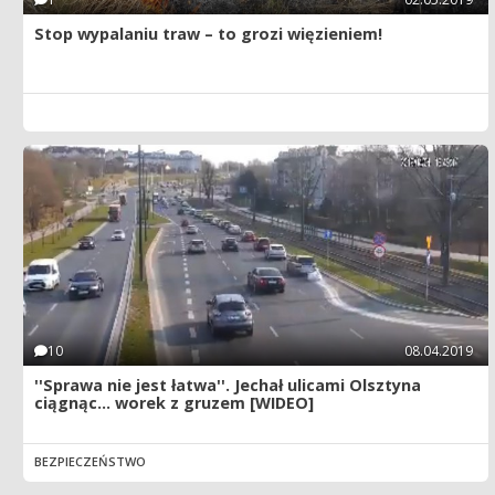
Stop wypalaniu traw – to grozi więzieniem!
10
08.04.2019
''Sprawa nie jest łatwa''. Jechał ulicami Olsztyna
ciągnąc... worek z gruzem [WIDEO]
BEZPIECZEŃSTWO