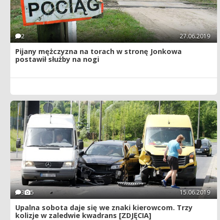
2
27.06.2019
Pijany mężczyzna na torach w stronę Jonkowa
postawił służby na nogi
3
5
15.06.2019
Upalna sobota daje się we znaki kierowcom. Trzy
kolizje w zaledwie kwadrans [ZDJĘCIA]