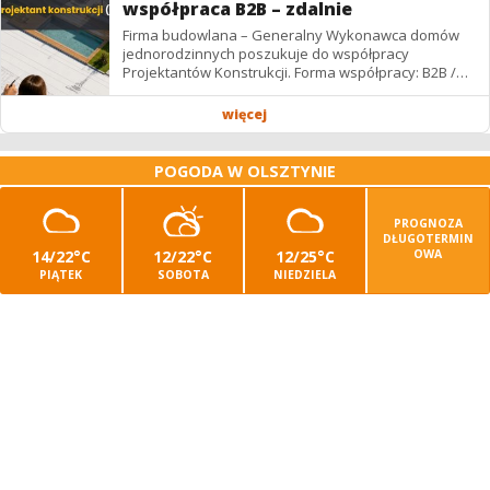
współpraca B2B – zdalnie
Firma budowlana – Generalny Wykonawca domów
jednorodzinnych poszukuje do współpracy
Projektantów Konstrukcji. Forma współpracy: B2B /
podwykonawstwo – zdalnie. Wynagrodzenie: ✔
Stawki...
więcej
POGODA W OLSZTYNIE
PROGNOZA
DŁUGOTERMIN
14/22°C
12/22°C
12/25°C
OWA
PIĄTEK
SOBOTA
NIEDZIELA