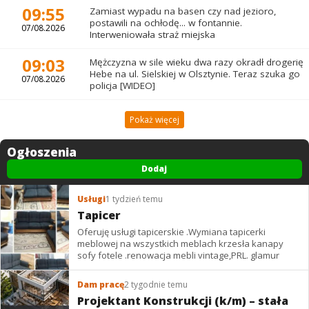
09:55
Zamiast wypadu na basen czy nad jezioro,
postawili na ochłodę... w fontannie.
07/08.2026
Interweniowała straż miejska
09:03
Mężczyzna w sile wieku dwa razy okradł drogerię
Hebe na ul. Sielskiej w Olsztynie. Teraz szuka go
07/08.2026
policja [WIDEO]
Pokaż więcej
Ogłoszenia
Dodaj
Usługi
1 tydzień temu
Tapicer
Oferuję usługi tapicerskie .Wymiana tapicerki
meblowej na wszystkich meblach krzesła kanapy
sofy fotele .renowacja mebli vintage,PRL. glamur
Dam pracę
2 tygodnie temu
Projektant Konstrukcji (k/m) – stała