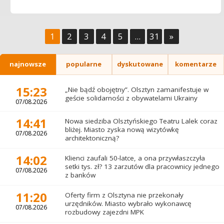
1
2
3
4
5
...
31
»
najnowsze
popularne
dyskutowane
komentarze
15:23
„Nie bądź obojętny”. Olsztyn zamanifestuje w
geście solidarności z obywatelami Ukrainy
07/08.2026
14:41
Nowa siedziba Olsztyńskiego Teatru Lalek coraz
bliżej. Miasto zyska nową wizytówkę
07/08.2026
architektoniczną?
14:02
Klienci zaufali 50-latce, a ona przywłaszczyła
setki tys. zł? 13 zarzutów dla pracownicy jednego
07/08.2026
z banków
11:20
Oferty firm z Olsztyna nie przekonały
urzędników. Miasto wybrało wykonawcę
07/08.2026
rozbudowy zajezdni MPK