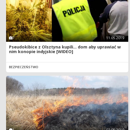
7
11.05.2019
Pseudokibice z Olsztyna kupili... dom aby uprawiać w
nim konopie indyjskie [WIDEO]
BEZPIECZEŃSTWO
1
02.05.2019