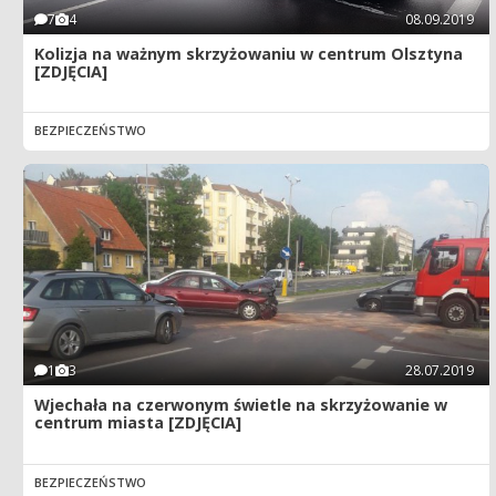
7
4
08.09.2019
Kolizja na ważnym skrzyżowaniu w centrum Olsztyna
[ZDJĘCIA]
BEZPIECZEŃSTWO
1
3
28.07.2019
Wjechała na czerwonym świetle na skrzyżowanie w
centrum miasta [ZDJĘCIA]
BEZPIECZEŃSTWO