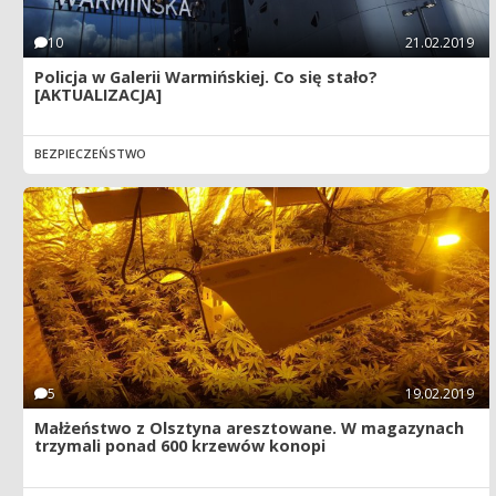
10
21.02.2019
Policja w Galerii Warmińskiej. Co się stało?
[AKTUALIZACJA]
BEZPIECZEŃSTWO
5
19.02.2019
Małżeństwo z Olsztyna aresztowane. W magazynach
trzymali ponad 600 krzewów konopi