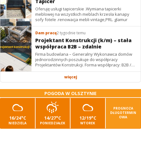
Tapicer
Oferuję usługi tapicerskie .Wymiana tapicerki
meblowej na wszystkich meblach krzesła kanapy
sofy fotele .renowacja mebli vintage,PRL. glamur
Dam pracę
2 tygodnie temu
Projektant Konstrukcji (k/m) – stała
współpraca B2B – zdalnie
Firma budowlana – Generalny Wykonawca domów
jednorodzinnych poszukuje do współpracy
Projektantów Konstrukcji. Forma współpracy: B2B /
podwykonawstwo – zdalnie. Wynagrodzenie: ✔
Stawki...
więcej
POGODA W OLSZTYNIE
PROGNOZA
DŁUGOTERMIN
16/24°C
14/27°C
12/19°C
OWA
NIEDZIELA
PONIEDZIAŁEK
WTOREK