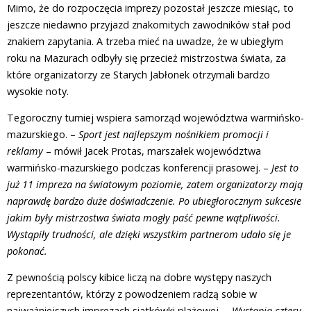
Mimo, że do rozpoczęcia imprezy pozostał jeszcze miesiąc, to
jeszcze niedawno przyjazd znakomitych zawodników stał pod
znakiem zapytania. A trzeba mieć na uwadze, że w ubiegłym
roku na Mazurach odbyły się przecież mistrzostwa świata, za
które organizatorzy ze Starych Jabłonek otrzymali bardzo
wysokie noty.
Tegoroczny turniej wspiera samorząd województwa warmińsko-
mazurskiego. –
Sport jest najlepszym nośnikiem promocji i
reklamy
– mówił Jacek Protas, marszałek województwa
warmińsko-mazurskiego podczas konferencji prasowej. –
Jest to
już 11 impreza na światowym poziomie, zatem organizatorzy mają
naprawdę bardzo duże doświadczenie. Po ubiegłorocznym sukcesie
jakim były mistrzostwa świata mogły paść pewne wątpliwości.
Wystąpiły trudności, ale dzięki wszystkim partnerom udało się je
pokonać.
Z pewnością polscy kibice liczą na dobre występy naszych
reprezentantów, którzy z powodzeniem radzą sobie w
najważniejszych imprezach siatkówki plażowej. –
Wystąpią cztery