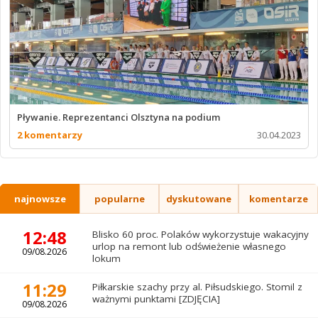
Pływanie. Reprezentanci Olsztyna na podium
2 komentarzy
30.04.2023
najnowsze
popularne
dyskutowane
komentarze
12:48
Blisko 60 proc. Polaków wykorzystuje wakacyjny
urlop na remont lub odświeżenie własnego
09/08.2026
lokum
11:29
Piłkarskie szachy przy al. Piłsudskiego. Stomil z
ważnymi punktami [ZDJĘCIA]
09/08.2026