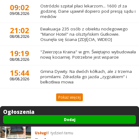
09:02
Ostródzki szpital płaci lekarzom... 1600 zł za
godzinę. Dane ujawnił dopiero pod presją sądu i
09/08.2026
mediów
21:02
Ewakuacja 235 osób z obiektu noclegowego
"Manor Hotel" na olsztyńskim Gutkowie.
08/08.2026
Osunęła się ściana [ZDJĘCIA, WIDEO]
19:19
"Zwierzęca Kraina" w gm. Świętajno wybudowała
nową kociarnię. Potrzebne jest wsparcie
08/08.2026
15:44
Gmina Dywity. Na dwóch kółkach, ale z trzema
promilami. Zdradziła go jazda „zygzakiem” i
08/08.2026
bełkotliwa mowa
Pokaż więcej
Ogłoszenia
Dodaj
Usługi
1 tydzień temu