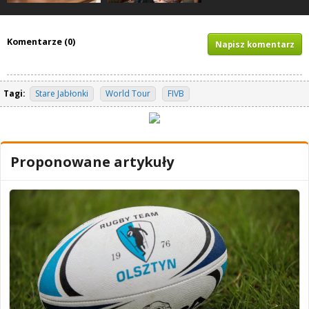
Komentarze (0)
Napisz komentarz
Tagi:
Stare Jabłonki
World Tour
FIVB
Proponowane artykuły