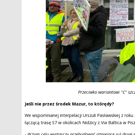
Przeciwko wariantowi "C" szcz
Jeśli nie przez środek Mazur, to którędy?
We wspomnianej interpelacji Urszuli Pasławskiej z ro
łączącą trasę S7 w okolicach Nidzicy z Via Baltica w Pisz
- W tym celu wystarczy przebudować istniejące już drogi 