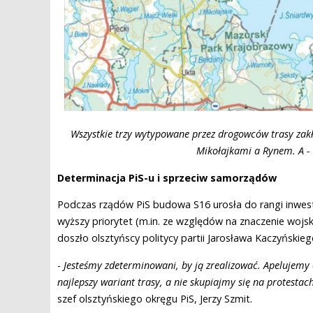
Wszystkie trzy wytypowane przez drogowców trasy zakła
Mikołajkami a Rynem. A - c
Determinacja PiS-u i sprzeciw samorządów
Podczas rządów PiS budowa S16 urosła do rangi inwest
wyższy priorytet (m.in. ze względów na znaczenie woj
doszło olsztyńscy politycy partii Jarosława Kaczyńskieg
-
Jesteśmy zdeterminowani, by ją zrealizować. Apelujemy
najlepszy wariant trasy, a nie skupiajmy się na protestach
szef olsztyńskiego okręgu PiS, Jerzy Szmit.