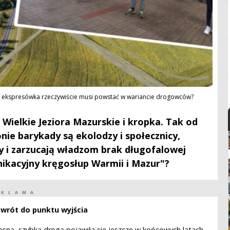
zy ekspresówka rzeczywiście musi powstać w wariancie drogowców?
Wielkie Jeziora Mazurskie i kropka. Tak od
nie barykady są ekolodzy i społecznicy,
y i zarzucają władzom brak długofalowej
nikacyjny kręgosłup Warmii i Mazur"?
EKLAMA
owrót do punktu wyjścia
sną, szybką drogą pojawiła się jeszcze w końcowych latach