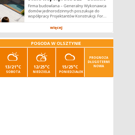
Firma budowlana – Generalny Wykonawca
domów jednorodzinnych poszukuje do
współpracy Projektantów Konstrukcji. Forma
współpracy: B2B / podwykonawstwo –
zdalnie. Wynagrodzenie: ✔ Stawki...
więcej
POGODA W OLSZTYNIE
PROGNOZA
DŁUGOTERMI
13/21°C
12/25°C
15/25°C
NOWA
SOBOTA
NIEDZIELA
PONIEDZIAŁEK