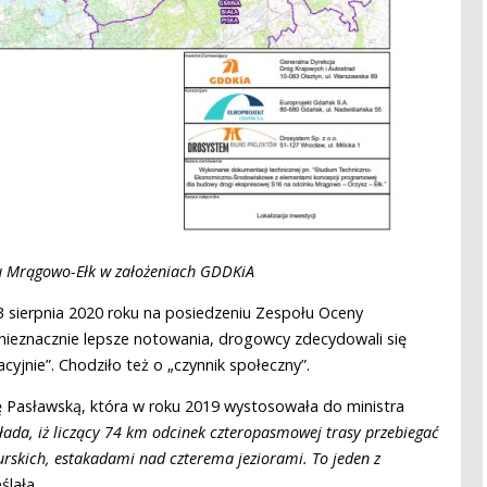
u Mrągowo-Ełk w założeniach GDDKiA
 3 sierpnia 2020 roku na posiedzeniu Zespołu Oceny
 nieznacznie lepsze notowania, drogowcy zdecydowali się
yjnie”. Chodziło też o „czynnik społeczny”.
ę Pasławską, która w roku 2019 wystosowała do ministra
łada, iż liczący 74 km odcinek czteropasmowej trasy przebiegać
zurskich, estakadami nad czterema jeziorami. To jeden z
ślała.