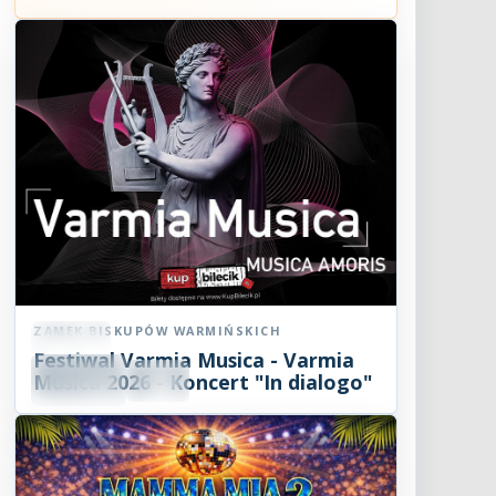
ZAMEK BISKUPÓW WARMIŃSKICH
Koncert
Festiwal Varmia Musica - Varmia
08
SIE
Musica 2026 - Koncert "In dialogo"
19:00
2026