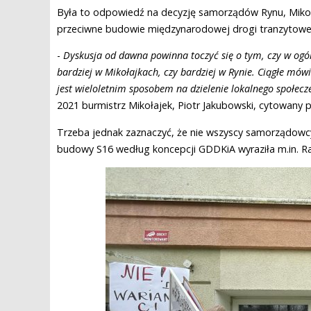
Była to odpowiedź na decyzję samorządów Rynu, Mikoł
przeciwne budowie międzynarodowej drogi tranzytowej 
-
Dyskusja od dawna powinna toczyć się o tym, czy w ogól
bardziej w Mikołajkach, czy bardziej w Rynie. Ciągłe mó
jest wieloletnim sposobem na dzielenie lokalnego społec
2021 burmistrz Mikołajek, Piotr Jakubowski, cytowany 
Trzeba jednak zaznaczyć, że nie wszyscy samorządowcy
budowy S16 według koncepcji GDDKiA wyraziła m.in. Ra