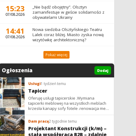
15:23
„Nie bądź obojętny”. Olsztyn
zamanifestuje w geście solidarności z
07/08.2026
obywatelami Ukrainy
14:41
Nowa siedziba Olsztyńskiego Teatru
Lalek coraz bliżej. Miasto zyska nową
07/08.2026
wizytówkę architektoniczną?
Pokaż więcej
Ogłoszenia
Dodaj
Usługi
1 tydzień temu
Tapicer
Oferuję usługi tapicerskie .Wymiana
tapicerki meblowej na wszystkich meblach
krzesła kanapy sofy fotele .renowacja mebli
vintage,PRL. glamur
Dam pracę
2 tygodnie temu
Projektant Konstrukcji (k/m) –
stała współpraca B2B – zdalnie