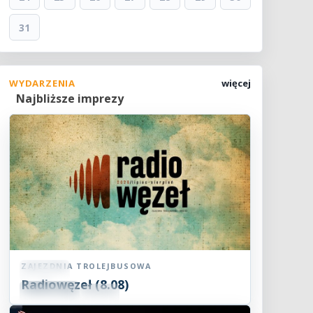
31
WYDARZENIA
więcej
Najbliższe imprezy
ZAJEZDNIA TROLEJBUSOWA
Koncert
Radiowęzeł (8.08)
08
SIE
15:00
2026