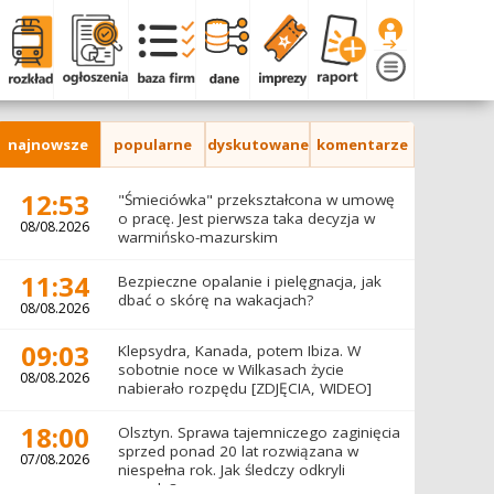
najnowsze
popularne
dyskutowane
komentarze
12:53
"Śmieciówka" przekształcona w umowę
o pracę. Jest pierwsza taka decyzja w
08/08.2026
warmińsko-mazurskim
11:34
Bezpieczne opalanie i pielęgnacja, jak
dbać o skórę na wakacjach?
08/08.2026
09:03
Klepsydra, Kanada, potem Ibiza. W
sobotnie noce w Wilkasach życie
08/08.2026
nabierało rozpędu [ZDJĘCIA, WIDEO]
18:00
Olsztyn. Sprawa tajemniczego zaginięcia
sprzed ponad 20 lat rozwiązana w
07/08.2026
niespełna rok. Jak śledczy odkryli
prawdę?