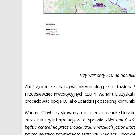
Trzy warianty S16 na odcink
Choć zgodnie z analizą wielokryterialną przedstawioną
Przedsięwzięć Inwestycyjnych (ZOPI) wariant C uzyskał
procedować opcję B, jako „bardziej dostępną komunikac
Wariant C był krytykowany m.in. przez posłankę Urszul
infrastruktury interpelację w tej sprawie. -
Wariant C zak
będzie centralnie przez środek Krainy Wielkich Jezior Ma
najcenniejszych przyrodniczo regionów w Polsce
– podkre