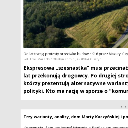
Od lat trwają protesty przeciwko budowie S16 przez Mazury. C
Fot. Emil Marecki / Olsztyn.com.pl, GDDKiA Olsztyn
Ekspresowa „szesnastka” musi przecinać 
lat przekonują drogowcy. Po drugiej stro
którzy prezentują alternatywne wariant
polityki. Kto ma rację w sporze o "komu
R
Trzy warianty, analizy, dom Marty Kaczyńskiej i p
Koncepcja, żeby połączyć Warmię z Podlasiem nowocze