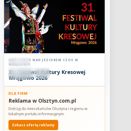
AMFITEATR NAD JEZIOREM CZOS W
Festiwal
MRĄGOWIE
08
31. Festiwal Kultury Kresowej
SIE
18:30
2026
Mrągowo 2026
DLA FIRM
Reklama w Olsztyn.com.pl
Dotrzyj do mieszkańców Olsztyna i regionu w
lokalnym portalu informacyjnym.
Zobacz ofertę reklamy