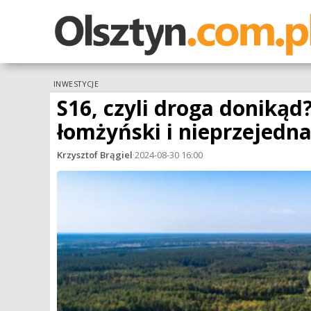
INWESTYCJE
S16, czyli droga doniką
łomżyński i nieprzejedn
Krzysztof Brągiel
·
2024-08-30 16:00