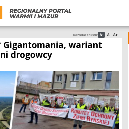
A-
A
A+
Rozmiar tekstu:
d? Gigantomania, wariant
ani drogowcy