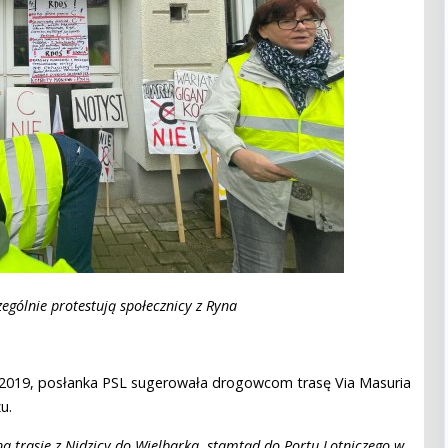
ególnie protestują społecznicy z Ryna
ku 2019, posłanka PSL sugerowała drogowcom trasę Via Masuria
u.
na trasie z Nidzicy do Wielbarka, stamtąd do Portu Lotniczego w