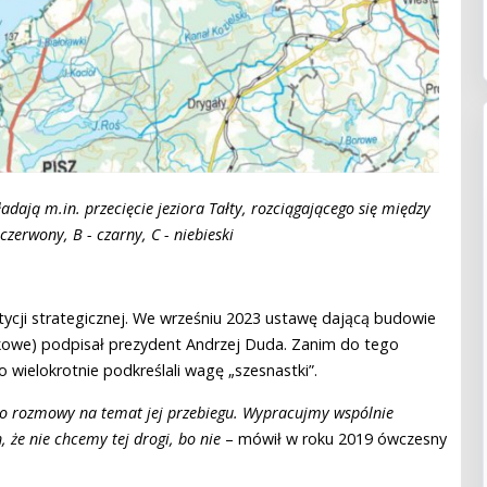
dają m.in. przecięcie jeziora Tałty, rozciągającego się między
zerwony, B - czarny, C - niebieski
ycji strategicznej. We wrześniu 2023 ustawę dającą budowie
skowe) podpisał prezydent Andrzej Duda. Zanim do tego
o wielokrotnie podkreślali wagę „szesnastki”.
 o rozmowy na temat jej przebiegu. Wypracujmy wspólnie
, że nie chcemy tej drogi, bo nie
– mówił w roku 2019 ówczesny