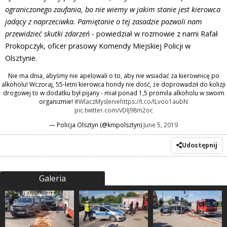
ograniczonego zaufania, bo nie wiemy w jakim stanie jest kierowca
jadący z naprzeciwka. Pamiętanie o tej zasadzie pozwoli nam
przewidzieć skutki zdarzeń
- powiedział w rozmowie z nami Rafał
Prokopczyk, oficer prasowy Komendy Miejskiej Policji w
Olsztynie.
Nie ma dnia, abyśmy nie apelowali o to, aby nie wsiadać za kierownicę po
alkoholu! Wczoraj, 55-letni kierowca hondy nie dość, że doprowadził do kolizji
drogowej to w dodatku był pijany - miał ponad 1,5 promila alkoholu w swoim
organizmie!
#WlaczMyslenie
https://t.co/ILvoo1aubN
pic.twitter.com/vDIJ98m2oc
— Policja Olsztyn (@kmpolsztyn)
June 5, 2019
Udostępnij
Galeria