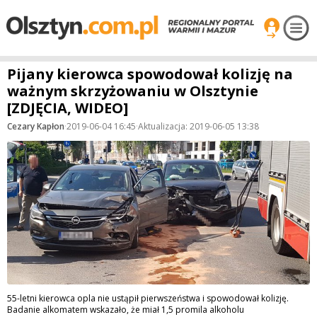
Pijany kierowca spowodował kolizję na
ważnym skrzyżowaniu w Olsztynie
[ZDJĘCIA, WIDEO]
Cezary Kapłon
·
2019-06-04 16:45
·
Aktualizacja: 2019-06-05 13:38
55-letni kierowca opla nie ustąpił pierwszeństwa i spowodował kolizję.
Badanie alkomatem wskazało, że miał 1,5 promila alkoholu