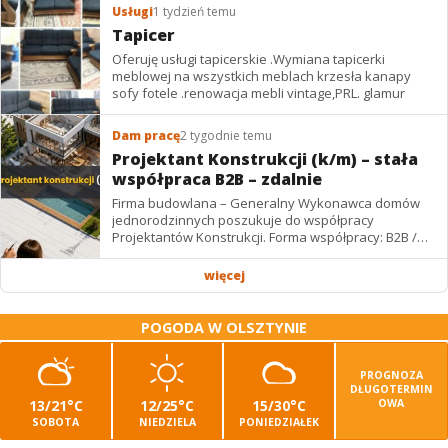
Usługi
1 tydzień temu
Tapicer
Oferuję usługi tapicerskie .Wymiana tapicerki
meblowej na wszystkich meblach krzesła kanapy
sofy fotele .renowacja mebli vintage,PRL. glamur
Dam pracę
2 tygodnie temu
Projektant Konstrukcji (k/m) – stała
współpraca B2B – zdalnie
Firma budowlana – Generalny Wykonawca domów
jednorodzinnych poszukuje do współpracy
Projektantów Konstrukcji. Forma współpracy: B2B /
podwykonawstwo – zdalnie. Wynagrodzenie: ✔
Stawki...
więcej
POGODA W OLSZTYNIE
PROGNOZA
DŁUGOTERMIN
13/21°C
12/25°C
15/30°C
OWA
SOBOTA
NIEDZIELA
PONIEDZIAŁEK