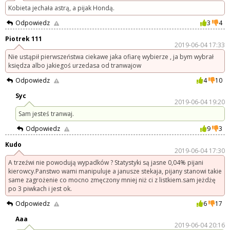
Kobieta jechała astrą, a pijak Hondą.
Odpowiedz
3
4
Piotrek 111
2019-06-04 17:33
Nie ustąpił pierwszeństwa ciekawe jaka ofiarę wybierze , ja bym wybrał
księdza albo jakiegoś urzedasa od tranwajow
Odpowiedz
4
10
Syc
2019-06-04 19:20
Sam jesteś tranwaj.
Odpowiedz
9
3
Kudo
2019-06-04 17:30
A trzeźwi nie powodują wypadków ? Statystyki są jasne 0,04% pijani
kierowcy.Panstwo wami manipuluje a janusze stekaja, pijany stanowi takie
same zagrożenie co mocno zmęczony mniej niż ci z listkiem.sam jeżdżę
po 3 piwkach i jest ok.
Odpowiedz
6
17
Aaa
2019-06-04 20:16