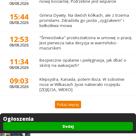
nową kociarnię. Potrzebne jest wsparcie
08/08.2026
15:44
Gmina Dywity. Na dwóch kółkach, ale z trzema
promilami. Zdradziła go jazda „zygzakiem” i
08/08.2026
bełkotliwa mowa
12:53
"Śmieciówka" przekształcona w umowę o pracę.
Jest pierwsza taka decyzja w warmińsko-
08/08.2026
mazurskim
11:34
Bezpieczne opalanie i pielęgnacja, jak dbać o
skórę na wakacjach?
08/08.2026
09:03
Klepsydra, Kanada, potem Ibiza. W sobotnie
noce w Wilkasach życie nabierało rozpędu
08/08.2026
[ZDJĘCIA, WIDEO]
Pokaż więcej
Ogłoszenia
Dodaj