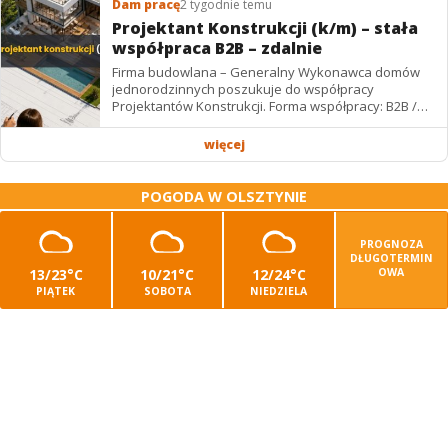
Dam pracę
2 tygodnie temu
Projektant Konstrukcji (k/m) – stała
współpraca B2B – zdalnie
Firma budowlana – Generalny Wykonawca domów
jednorodzinnych poszukuje do współpracy
Projektantów Konstrukcji. Forma współpracy: B2B /
podwykonawstwo – zdalnie. Wynagrodzenie: ✔
Stawki...
więcej
POGODA W OLSZTYNIE
PROGNOZA
DŁUGOTERMIN
13/23°C
10/21°C
12/24°C
OWA
PIĄTEK
SOBOTA
NIEDZIELA