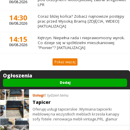
06/08.2026
LPR
14:30
Coraz bliżej końca? Zobacz najnowsze postępy
prac przed Wysoką Bramą [ZDJĘCIA, WIDEO]
06/08.2026
[AKTUALIZACJA]
14:15
Kętrzyn. Niepełna rada i nieprawomocny wyrok.
Co dzieje się w spółdzielni mieszkaniowej
06/08.2026
"Pionier"? [AKTUALIZACJA]
Pokaż więcej
Ogłoszenia
Dodaj
Usługi
1 tydzień temu
Tapicer
Oferuję usługi tapicerskie .Wymiana tapicerki
meblowej na wszystkich meblach krzesła kanapy
sofy fotele .renowacja mebli vintage,PRL. glamur