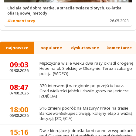
Chciała być dobrą matką, a straciła tysiące złotych. 68-latka
ofiarą nowej metody
4 komentarzy
26.05.2023
najnowsze
popularne
dyskutowane
komentarze
09:03
Mężczyzna w sile wieku dwa razy okradł drogerię
Hebe na ul. Sielskiej w Olsztynie. Teraz szuka go
07/08.2026
policja [WIDEO]
08:47
370 interwencji w regionie po przejściu burz.
Grad wielkości jabłek i chwile grozy na jeziorze
07/08.2026
[ZDJĘCIA]
18:00
S16 zmieni podróż na Mazury? Prace na trasie
Barczewo-Biskupiec trwają, kolejny etap z ważną
06/08.2026
decyzją [ZDJĘCIA]
15:16
Dwie kierujące jednośladami ranne w wypadkach
pod Olsztynem. Motocyklistkę zabrał śmigłowiec