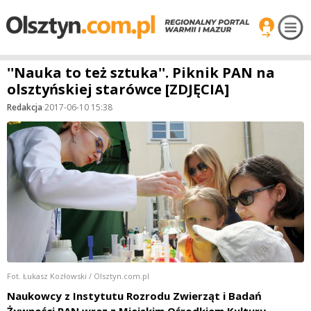
''Nauka to też sztuka''. Piknik PAN na
olsztyńskiej starówce [ZDJĘCIA]
Redakcja
·
2017-06-10 15:38
Fot. Łukasz Kozłowski / Olsztyn.com.pl
Naukowcy z Instytutu Rozrodu Zwierząt i Badań