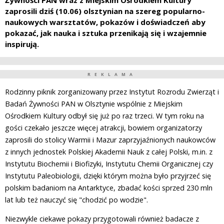
Żywności PAN wraz z Miejskim Ośrodkiem Kultury
zaprosili dziś (10.06) olsztynian na szereg popularno-
naukowych warsztatów, pokazów i doświadczeń aby
pokazać, jak nauka i sztuka przenikają się i wzajemnie
inspirują.
REKLAMA
Rodzinny piknik zorganizowany przez Instytut Rozrodu Zwierząt i
Badań Żywności PAN w Olsztynie wspólnie z Miejskim
Ośrodkiem Kultury odbył się już po raz trzeci. W tym roku na
gości czekało jeszcze więcej atrakcji, bowiem organizatorzy
zaprosili do stolicy Warmii i Mazur zaprzyjaźnionych naukowców
z innych jednostek Polskiej Akademii Nauk z całej Polski, m.in. z
Instytutu Biochemii i Biofizyki, Instytutu Chemii Organicznej czy
Instytutu Paleobiologii, dzięki którym można było przyjrzeć się
polskim badaniom na Antarktyce, zbadać kości sprzed 230 mln
lat lub też nauczyć się "chodzić po wodzie".
Niezwykle ciekawe pokazy przygotowali również badacze z