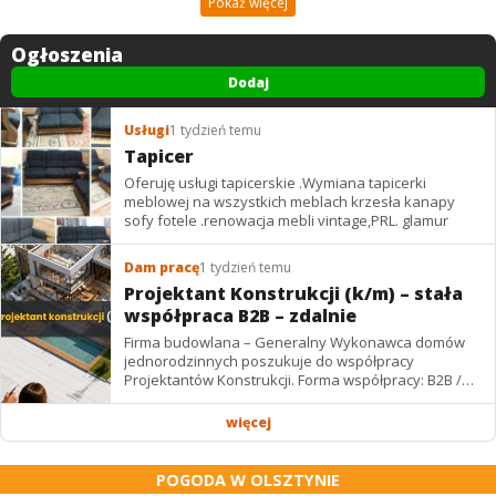
Pokaż więcej
Ogłoszenia
Dodaj
Usługi
1 tydzień temu
Tapicer
Oferuję usługi tapicerskie .Wymiana tapicerki
meblowej na wszystkich meblach krzesła kanapy
sofy fotele .renowacja mebli vintage,PRL. glamur
Dam pracę
1 tydzień temu
Projektant Konstrukcji (k/m) – stała
współpraca B2B – zdalnie
Firma budowlana – Generalny Wykonawca domów
jednorodzinnych poszukuje do współpracy
Projektantów Konstrukcji. Forma współpracy: B2B /
podwykonawstwo – zdalnie. Wynagrodzenie: ✔
Stawki...
więcej
POGODA W OLSZTYNIE