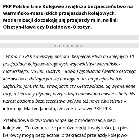
PKP Polskie Linie Kolejowe zwiększa bezpieczeństwo na
warmińsko-mazurskich przejazdach kolejowych.
Modernizacji doczekają się przejazdy m.in. na linii
Olsztyn-Iława czy Działdowo-Olsztyn.
REKLAMA
- W marcu PLK zwiększyły poziom bezpieczeństwa na kolejnych 10
przejazdach kolejowo-drogowych województwa warmińsko-
mazurskiego. Na linii Olsztyn – Iława sygnalizacja świetlna ostrzega
kierowców o zbliżającym się pociągu m.in. na przejazdach w
Sząbruku, Jamielniku, Wiwajdach czy Gietrzwałdzie. Są wymienione
tory, a kierowcy płynniej przejeżdżają odnowioną nawierzchnią. Na
wzrost poziomu bezpieczeństwa wpływa też nowe oświetlenie
–
informuje Martyn Janduła, rzecznik prasowy PKP PLK.
Przebudowa skrzyżowań wiąże się z modernizacją sieci
kolejowej. To oznacza, że podróże będą trwały krócej, a piesi i
kierowcy mogą bezpieczniej przekraczać przejazdy kolejowo-