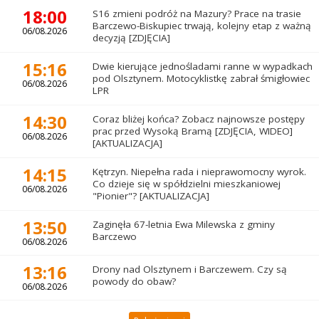
18:00
S16 zmieni podróż na Mazury? Prace na trasie
Barczewo-Biskupiec trwają, kolejny etap z ważną
06/08.2026
decyzją [ZDJĘCIA]
15:16
Dwie kierujące jednośladami ranne w wypadkach
pod Olsztynem. Motocyklistkę zabrał śmigłowiec
06/08.2026
LPR
14:30
Coraz bliżej końca? Zobacz najnowsze postępy
prac przed Wysoką Bramą [ZDJĘCIA, WIDEO]
06/08.2026
[AKTUALIZACJA]
14:15
Kętrzyn. Niepełna rada i nieprawomocny wyrok.
Co dzieje się w spółdzielni mieszkaniowej
06/08.2026
"Pionier"? [AKTUALIZACJA]
13:50
Zaginęła 67-letnia Ewa Milewska z gminy
Barczewo
06/08.2026
13:16
Drony nad Olsztynem i Barczewem. Czy są
powody do obaw?
06/08.2026