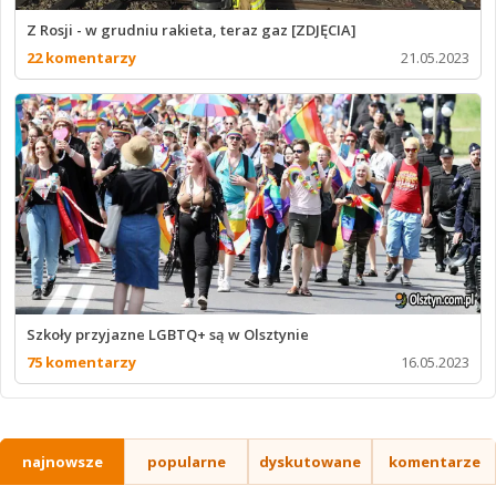
Z Rosji - w grudniu rakieta, teraz gaz [ZDJĘCIA]
22 komentarzy
21.05.2023
Szkoły przyjazne LGBTQ+ są w Olsztynie
75 komentarzy
16.05.2023
najnowsze
popularne
dyskutowane
komentarze