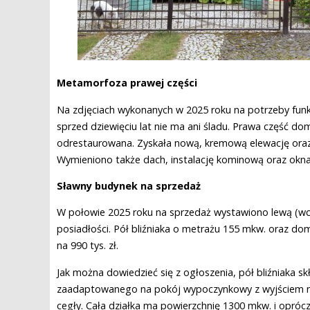
Metamorfoza prawej części
Na zdjęciach wykonanych w 2025 roku na potrzeby funk
sprzed dziewięciu lat nie ma ani śladu. Prawa część d
odrestaurowana. Zyskała nową, kremową elewację ora
Wymieniono także dach, instalację kominową oraz okna
Sławny budynek na sprzedaż
W połowie 2025 roku na sprzedaż wystawiono lewą (wc
posiadłości. Pół bliźniaka o metrażu 155 mkw. oraz dom
na 990 tys. zł.
Jak można dowiedzieć się z ogłoszenia, pół bliźniaka s
zaadaptowanego na pokój wypoczynkowy z wyjściem na t
cegły. Cała działka ma powierzchnię 1300 mkw. i opr