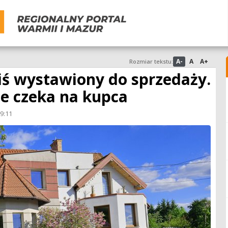
A-
A
A+
Rozmiar tekstu:
ziś wystawiony do sprzedaży.
ie czeka na kupca
09:11