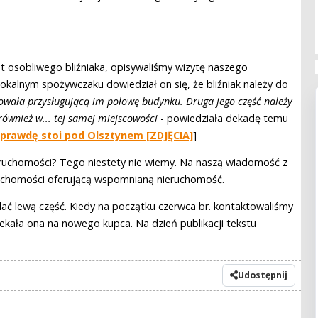
t osobliwego bliźniaka, opisywaliśmy wizytę naszego
kalnym spożywczaku dowiedział on się, że bliźniak należy do
towała przysługującą im połowę budynku. Druga jego część należy
 również w... tej samej miejscowości
- powiedziała dekadę temu
aprawdę stoi pod Olsztynem [ZDJĘCIA]
]
nieruchomości? Tego niestety nie wiemy. Na naszą wiadomość z
eruchomości oferującą wspomnianą nieruchomość.
dać lewą część. Kiedy na początku czerwca br. kontaktowaliśmy
zekała ona na nowego kupca. Na dzień publikacji tekstu
Udostępnij