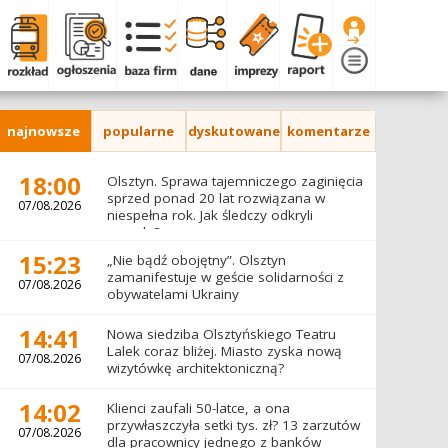
najnowsze
popularne
dyskutowane
komentarze
18:00
Olsztyn. Sprawa tajemniczego zaginięcia
sprzed ponad 20 lat rozwiązana w
07/08.2026
niespełna rok. Jak śledczy odkryli
prawdę?
15:23
„Nie bądź obojętny”. Olsztyn
zamanifestuje w geście solidarności z
07/08.2026
obywatelami Ukrainy
14:41
Nowa siedziba Olsztyńskiego Teatru
Lalek coraz bliżej. Miasto zyska nową
07/08.2026
wizytówkę architektoniczną?
14:02
Klienci zaufali 50-latce, a ona
przywłaszczyła setki tys. zł? 13 zarzutów
07/08.2026
dla pracownicy jednego z banków