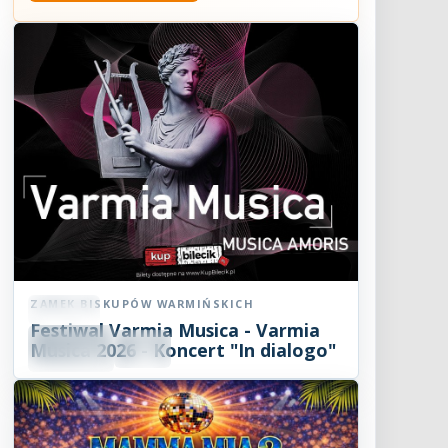
ZAMEK BISKUPÓW WARMIŃSKICH
Koncert
Festiwal Varmia Musica - Varmia
08
SIE
Musica 2026 - Koncert "In dialogo"
19:00
2026