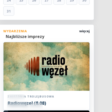
24
25
26
27
28
29
30
31
WYDARZENIA
więcej
Najbliższe imprezy
ZAJEZDNIA TROLEJBUSOWA
Koncert
Radiowęzeł (8.08)
08
SIE
15:00
2026