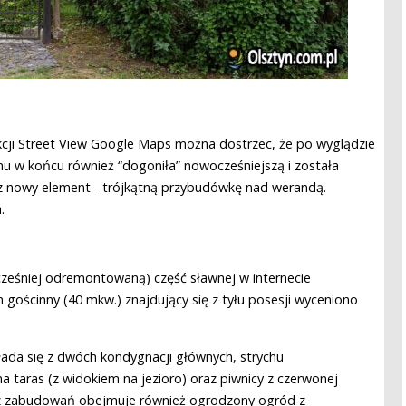
cji Street View Google Maps można dostrzec, że po wyglądzie
omu w końcu również “dogoniła” nowocześniejszą i została
z nowy element - trójkątną przybudówkę nad werandą.
.
ześniej odremontowaną) część sławnej w internecie
 gościnny (40 mkw.) znajdujący się z tyłu posesji wyceniono
kłada się z dwóch kondygnacji głównych, strychu
aras (z widokiem na jezioro) oraz piwnicy z czerwonej
ócz zabudowań obejmuje również ogrodzony ogród z