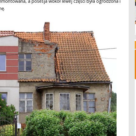
emontowana, a posesja wokół lewej części była ogrodzona i
nę.