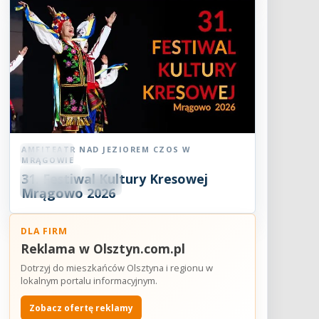
AMFITEATR NAD JEZIOREM CZOS W
Festiwal
MRĄGOWIE
08
31. Festiwal Kultury Kresowej
SIE
18:30
2026
Mrągowo 2026
DLA FIRM
Reklama w Olsztyn.com.pl
Dotrzyj do mieszkańców Olsztyna i regionu w
lokalnym portalu informacyjnym.
Zobacz ofertę reklamy