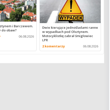
sztynem i Barczewem.
Dwie kierujące jednośladami ranne
y do obaw?
w wypadkach pod Olsztynem.
Motocyklistkę zabrał śmigłowiec
y
06.08.2026
LPR
2 komentarzy
06.08.2026