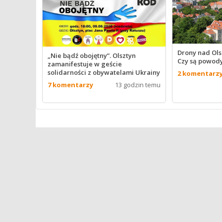
Drony nad Ol
„Nie bądź obojętny”. Olsztyn
Czy są powod
zamanifestuje w geście
solidarności z obywatelami Ukrainy
2 komentarz
7 komentarzy
13 godzin temu