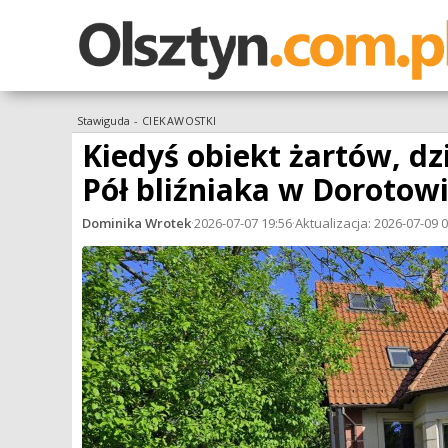
Stawiguda
-
CIEKAWOSTKI
Kiedyś obiekt żartów, d
Pół bliźniaka w Dorotow
Dominika Wrotek
·
2026-07-07 19:56
·
Aktualizacja: 2026-07-09 