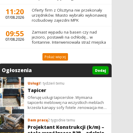
11:20
Oferty firm z Olsztyna nie przekonały
urzędników. Miasto wybrało wykonawcę
07/08.2026
rozbudowy zajezdni MPK
09:55
Zamiast wypadu na basen czy nad
jezioro, postawili na ochłodę... w
07/08.2026
fontannie. Interweniowała straż miejska
Pokaż więcej
Ogłoszenia
Dodaj
Usługi
1 tydzień temu
Tapicer
Oferuję usługi tapicerskie .Wymiana
tapicerki meblowej na wszystkich meblach
krzesła kanapy sofy fotele .renowacja mebli
vintage,PRL. glamur
Dam pracę
2 tygodnie temu
Projektant Konstrukcji (k/m) –