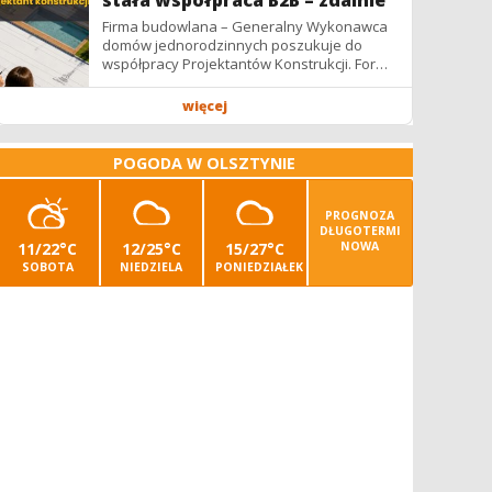
stała współpraca B2B – zdalnie
Firma budowlana – Generalny Wykonawca
domów jednorodzinnych poszukuje do
współpracy Projektantów Konstrukcji. Forma
współpracy: B2B / podwykonawstwo –
zdalnie. Wynagrodzenie: ✔ Stawki...
więcej
POGODA W OLSZTYNIE
PROGNOZA
DŁUGOTERMI
11/22°C
12/25°C
15/27°C
NOWA
SOBOTA
NIEDZIELA
PONIEDZIAŁEK