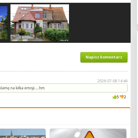
Napisz komentarz
2026-07-08 14:46
lamę na kilka emisji.....hm
5
2