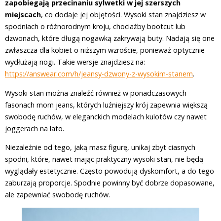
zapobiegają przecinaniu sylwetki w jej szerszych
miejscach
, co dodaje jej objętości. Wysoki stan znajdziesz w
spodniach o różnorodnym kroju, chociażby bootcut lub
dzwonach, które długą nogawką zakrywają buty. Nadają się one
zwłaszcza dla kobiet o niższym wzroście, ponieważ optycznie
wydłużają nogi. Takie wersje znajdziesz na:
https://answear.com/h/jeansy-dzwony-z-wysokim-stanem
.
Wysoki stan można znaleźć również w ponadczasowych
fasonach mom jeans, których luźniejszy krój zapewnia większą
swobodę ruchów, w eleganckich modelach kulotów czy nawet
joggerach na lato.
Niezależnie od tego, jaką masz figurę, unikaj zbyt ciasnych
spodni, które, nawet mając praktyczny wysoki stan, nie będą
wyglądały estetycznie. Często powodują dyskomfort, a do tego
zaburzają proporcje. Spodnie powinny być dobrze dopasowane,
ale zapewniać swobodę ruchów.