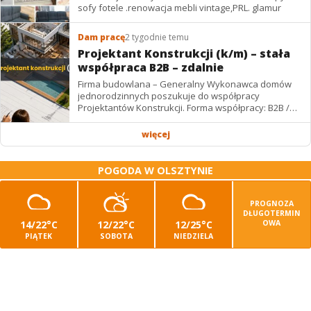
sofy fotele .renowacja mebli vintage,PRL. glamur
Dam pracę
2 tygodnie temu
Projektant Konstrukcji (k/m) – stała
współpraca B2B – zdalnie
Firma budowlana – Generalny Wykonawca domów
jednorodzinnych poszukuje do współpracy
Projektantów Konstrukcji. Forma współpracy: B2B /
podwykonawstwo – zdalnie. Wynagrodzenie: ✔
Stawki...
więcej
POGODA W OLSZTYNIE
PROGNOZA
DŁUGOTERMIN
14/22°C
12/22°C
12/25°C
OWA
PIĄTEK
SOBOTA
NIEDZIELA