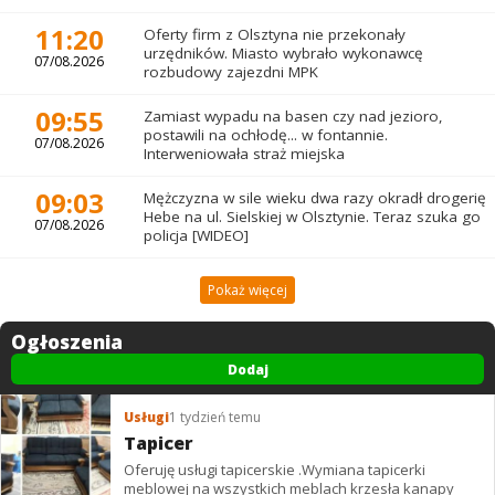
11:20
Oferty firm z Olsztyna nie przekonały
urzędników. Miasto wybrało wykonawcę
07/08.2026
rozbudowy zajezdni MPK
09:55
Zamiast wypadu na basen czy nad jezioro,
postawili na ochłodę... w fontannie.
07/08.2026
Interweniowała straż miejska
09:03
Mężczyzna w sile wieku dwa razy okradł drogerię
Hebe na ul. Sielskiej w Olsztynie. Teraz szuka go
07/08.2026
policja [WIDEO]
Pokaż więcej
Ogłoszenia
Dodaj
Usługi
1 tydzień temu
Tapicer
Oferuję usługi tapicerskie .Wymiana tapicerki
meblowej na wszystkich meblach krzesła kanapy