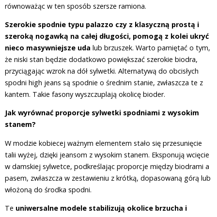
równoważąc w ten sposób szersze ramiona.
Szerokie spodnie typu palazzo czy z klasyczną prostą i
szeroką nogawką na całej długości, pomogą z kolei ukryć
nieco masywniejsze uda
lub brzuszek. Warto pamiętać o tym,
że niski stan będzie dodatkowo powiększać szerokie biodra,
przyciągając wzrok na dół sylwetki. Alternatywą do obcisłych
spodni high jeans są spodnie o średnim stanie, zwłaszcza te z
kantem. Takie fasony wyszczuplają okolicę bioder.
Jak wyrównać proporcje sylwetki spodniami z wysokim
stanem?
W modzie kobiecej ważnym elementem stało się przesunięcie
talii wyżej, dzięki jeansom z wysokim stanem. Eksponują wcięcie
w damskiej sylwetce, podkreślając proporcje między biodrami a
pasem, zwłaszcza w zestawieniu z krótką, dopasowaną górą lub
włożoną do środka spodni.
Te
uniwersalne modele stabilizują okolice brzucha i