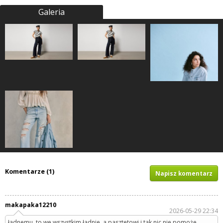
Galeria
Komentarze (1)
Napisz komentarz
makapaka12210
2026-05-29 22:34
ładnemu, to we wszystkim ładnie, a pasztetowi i tak nic nie pomoże