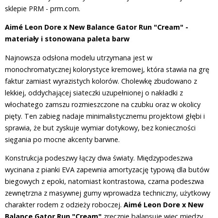
sklepie PRM - prm.com.
Aimé Leon Dore x New Balance Gator Run "Cream" -
materiały i stonowana paleta barw
Najnowsza odsłona modelu utrzymana jest w
monochromatycznej kolorystyce kremowej, która stawia na grę
faktur zamiast wyrazistych kolorów. Cholewkę zbudowano z
lekkiej, oddychającej siateczki uzupełnionej o nakładki z
włochatego zamszu rozmieszczone na czubku oraz w okolicy
pięty. Ten zabieg nadaje minimalistycznemu projektowi głębi i
sprawia, że but zyskuje wymiar dotykowy, bez konieczności
sięgania po mocne akcenty barwne.
Konstrukcja podeszwy łączy dwa światy. Międzypodeszwa
wycinana z pianki EVA zapewnia amortyzację typową dla butów
biegowych z epoki, natomiast kontrastowa, czarna podeszwa
zewnętrzna z masywnej gumy wprowadza techniczny, użytkowy
charakter rodem z odzieży roboczej.
Aimé Leon Dore x New
Balance Gator Run "Cream"
zręcznie balansuje więc między