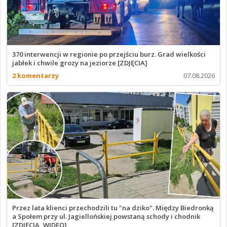
370 interwencji w regionie po przejściu burz. Grad wielkości
jabłek i chwile grozy na jeziorze [ZDJĘCIA]
2 komentarzy
07.08.2026
Przez lata klienci przechodzili tu "na dziko". Między Biedronką
a Społem przy ul. Jagiellońskiej powstaną schody i chodnik
[ZDJĘCIA, WIDEO]