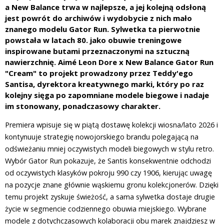
a New Balance trwa w najlepsze, a jej kolejną odsłoną
jest powrót do archiwów i wydobycie z nich mało
znanego modelu Gator Run. Sylwetka ta pierwotnie
powstała w latach 80. jako obuwie treningowe
inspirowane butami przeznaczonymi na sztuczną
nawierzchnię. Aimé Leon Dore x New Balance Gator Run
"Cream" to projekt prowadzony przez Teddy'ego
Santisa, dyrektora kreatywnego marki, który po raz
kolejny sięga po zapomniane modele biegowe i nadaje
im stonowany, ponadczasowy charakter.
Premiera wpisuje się w piątą dostawę kolekcji wiosna/lato 2026 i
kontynuuje strategię nowojorskiego brandu polegającą na
odświeżaniu mniej oczywistych modeli biegowych w stylu retro.
Wybór Gator Run pokazuje, że Santis konsekwentnie odchodzi
od oczywistych klasyków pokroju 990 czy 1906, kierując uwagę
na pozycje znane głównie wąskiemu gronu kolekcjonerów. Dzięki
temu projekt zyskuje świeżość, a sama sylwetka dostaje drugie
życie w segmencie codziennego obuwia miejskiego. Wybrane
modele z dotychczasowych kolaboracji obu marek znajdziesz w