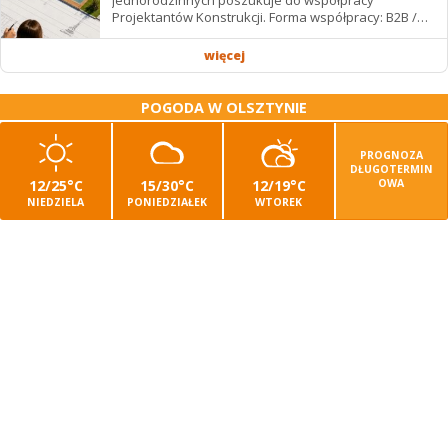
Projektantów Konstrukcji. Forma współpracy: B2B /
podwykonawstwo – zdalnie. Wynagrodzenie: ✔
Stawki...
więcej
POGODA W OLSZTYNIE
PROGNOZA
DŁUGOTERMIN
12/25°C
15/30°C
12/19°C
OWA
NIEDZIELA
PONIEDZIAŁEK
WTOREK