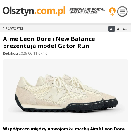
A-
A
A+
CIEKAWOSTKI
Aimé Leon Dore i New Balance
prezentują model Gator Run
Redakcja
·
2026-06-11 07:10
Współpraca między nowojorską marką Aimé Leon Dore