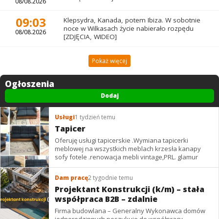
08/08.2026
09:03
Klepsydra, Kanada, potem Ibiza. W sobotnie
noce w Wilkasach życie nabierało rozpędu
08/08.2026
[ZDJĘCIA, WIDEO]
Pokaż więcej
Ogłoszenia
Dodaj
Usługi
1 tydzień temu
Tapicer
Oferuję usługi tapicerskie .Wymiana tapicerki
meblowej na wszystkich meblach krzesła kanapy
sofy fotele .renowacja mebli vintage,PRL. glamur
Dam pracę
2 tygodnie temu
Projektant Konstrukcji (k/m) – stała
współpraca B2B – zdalnie
Firma budowlana – Generalny Wykonawca domów
jednorodzinnych poszukuje do współpracy