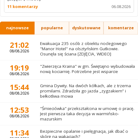
11 komentarzy
06.08.2026
najnowsze
popularne
dyskutowane
komentarze
21:02
Ewakuacja 235 osób z obiektu noclegowego
"Manor Hotel" na olsztyńskim Gutkowie.
08/08.2026
Osunęła się ściana [ZDJĘCIA, WIDEO]
19:19
"Zwierzęca Kraina" w gm. Świętajno wybudowała
nową kociarnię. Potrzebne jest wsparcie
08/08.2026
15:44
Gmina Dywity. Na dwóch kółkach, ale z trzema
promilami. Zdradziła go jazda „zygzakiem” i
08/08.2026
bełkotliwa mowa
12:53
"Śmieciówka" przekształcona w umowę o pracę.
Jest pierwsza taka decyzja w warmińsko-
08/08.2026
mazurskim
11:34
Bezpieczne opalanie i pielęgnacja, jak dbać o
skórę na wakacjach?