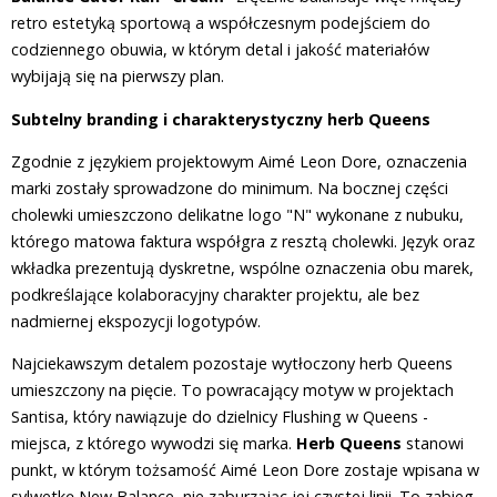
retro estetyką sportową a współczesnym podejściem do
codziennego obuwia, w którym detal i jakość materiałów
wybijają się na pierwszy plan.
Subtelny branding i charakterystyczny herb Queens
Zgodnie z językiem projektowym Aimé Leon Dore, oznaczenia
marki zostały sprowadzone do minimum. Na bocznej części
cholewki umieszczono delikatne logo "N" wykonane z nubuku,
którego matowa faktura współgra z resztą cholewki. Język oraz
wkładka prezentują dyskretne, wspólne oznaczenia obu marek,
podkreślające kolaboracyjny charakter projektu, ale bez
nadmiernej ekspozycji logotypów.
Najciekawszym detalem pozostaje wytłoczony herb Queens
umieszczony na pięcie. To powracający motyw w projektach
Santisa, który nawiązuje do dzielnicy Flushing w Queens -
miejsca, z którego wywodzi się marka.
Herb Queens
stanowi
punkt, w którym tożsamość Aimé Leon Dore zostaje wpisana w
sylwetkę New Balance, nie zaburzając jej czystej linii. To zabieg,