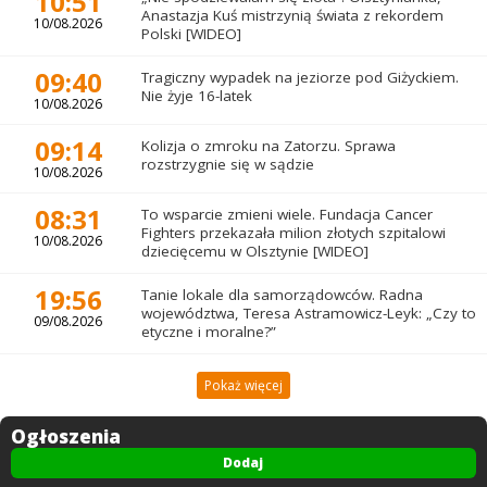
10:51
Anastazja Kuś mistrzynią świata z rekordem
10/08.2026
Polski [WIDEO]
09:40
Tragiczny wypadek na jeziorze pod Giżyckiem.
Nie żyje 16-latek
10/08.2026
09:14
Kolizja o zmroku na Zatorzu. Sprawa
rozstrzygnie się w sądzie
10/08.2026
08:31
To wsparcie zmieni wiele. Fundacja Cancer
Fighters przekazała milion złotych szpitalowi
10/08.2026
dziecięcemu w Olsztynie [WIDEO]
19:56
Tanie lokale dla samorządowców. Radna
województwa, Teresa Astramowicz-Leyk: „Czy to
09/08.2026
etyczne i moralne?”
Pokaż więcej
Ogłoszenia
Dodaj