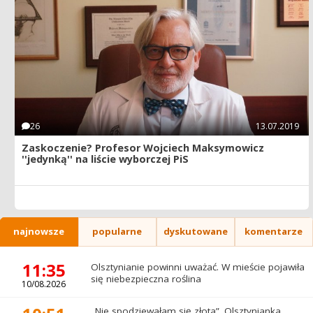
26
13.07.2019
Zaskoczenie? Profesor Wojciech Maksymowicz
''jedynką'' na liście wyborczej PiS
najnowsze
popularne
dyskutowane
komentarze
11:35
Olsztynianie powinni uważać. W mieście pojawiła
się niebezpieczna roślina
10/08.2026
„Nie spodziewałam się złota”. Olsztynianka,