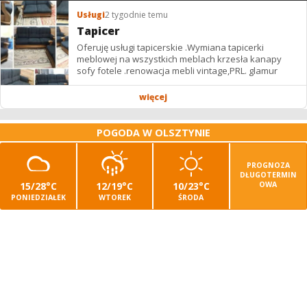
Usługi
2 tygodnie temu
Tapicer
Oferuję usługi tapicerskie .Wymiana tapicerki
meblowej na wszystkich meblach krzesła kanapy
sofy fotele .renowacja mebli vintage,PRL. glamur
więcej
POGODA W OLSZTYNIE
PROGNOZA
DŁUGOTERMIN
15/28°C
12/19°C
10/23°C
OWA
PONIEDZIAŁEK
WTOREK
ŚRODA