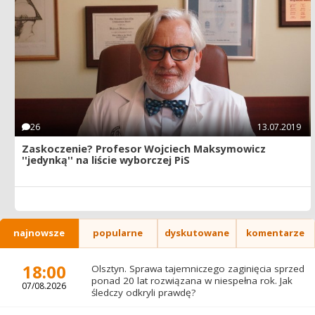
26
13.07.2019
Zaskoczenie? Profesor Wojciech Maksymowicz
''jedynką'' na liście wyborczej PiS
najnowsze
popularne
dyskutowane
komentarze
18:00
Olsztyn. Sprawa tajemniczego zaginięcia sprzed
ponad 20 lat rozwiązana w niespełna rok. Jak
07/08.2026
śledczy odkryli prawdę?