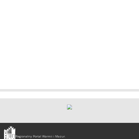
Olsztyn
-
Regionalny Portal Warmii i Mazur.