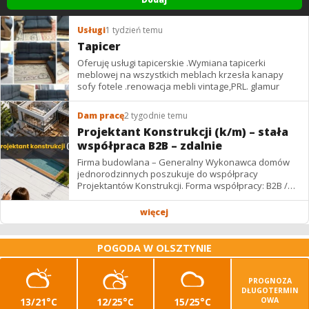
Usługi
1 tydzień temu
Tapicer
Oferuję usługi tapicerskie .Wymiana tapicerki
meblowej na wszystkich meblach krzesła kanapy
sofy fotele .renowacja mebli vintage,PRL. glamur
Dam pracę
2 tygodnie temu
Projektant Konstrukcji (k/m) – stała
współpraca B2B – zdalnie
Firma budowlana – Generalny Wykonawca domów
jednorodzinnych poszukuje do współpracy
Projektantów Konstrukcji. Forma współpracy: B2B /
podwykonawstwo – zdalnie. Wynagrodzenie: ✔
Stawki...
więcej
POGODA W OLSZTYNIE
PROGNOZA
DŁUGOTERMIN
13/21°C
12/25°C
15/25°C
OWA