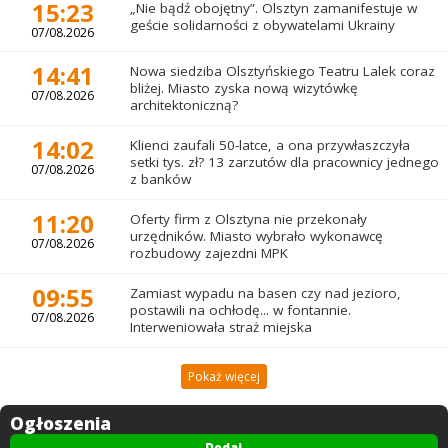
15:23
„Nie bądź obojętny”. Olsztyn zamanifestuje w
geście solidarności z obywatelami Ukrainy
07/08.2026
14:41
Nowa siedziba Olsztyńskiego Teatru Lalek coraz
bliżej. Miasto zyska nową wizytówkę
07/08.2026
architektoniczną?
14:02
Klienci zaufali 50-latce, a ona przywłaszczyła
setki tys. zł? 13 zarzutów dla pracownicy jednego
07/08.2026
z banków
11:20
Oferty firm z Olsztyna nie przekonały
urzędników. Miasto wybrało wykonawcę
07/08.2026
rozbudowy zajezdni MPK
09:55
Zamiast wypadu na basen czy nad jezioro,
postawili na ochłodę... w fontannie.
07/08.2026
Interweniowała straż miejska
Pokaż więcej
Ogłoszenia
Dodaj