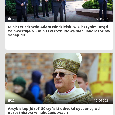
17
16.06.2021
Minister zdrowia Adam Niedzielski w Olsztynie: ‘’Rząd
zainwestuje 6,5 mln zł w rozbudowę sieci laboratoriów
sanepidu’’
22
15.06.2021
Arcybiskup Józef Górzyński odwołał dyspensę od
uczestnictwa w nabożeństwach