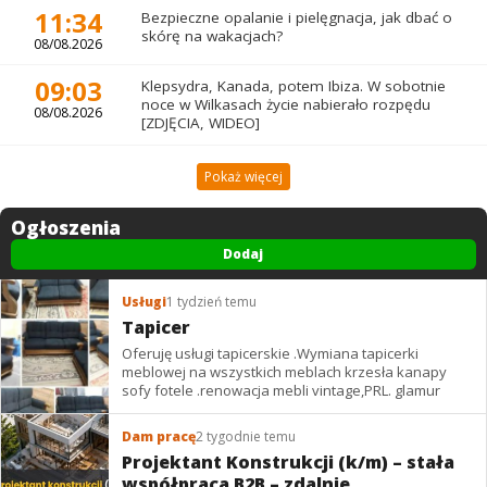
11:34
Bezpieczne opalanie i pielęgnacja, jak dbać o
skórę na wakacjach?
08/08.2026
09:03
Klepsydra, Kanada, potem Ibiza. W sobotnie
noce w Wilkasach życie nabierało rozpędu
08/08.2026
[ZDJĘCIA, WIDEO]
Pokaż więcej
Ogłoszenia
Dodaj
Usługi
1 tydzień temu
Tapicer
Oferuję usługi tapicerskie .Wymiana tapicerki
meblowej na wszystkich meblach krzesła kanapy
sofy fotele .renowacja mebli vintage,PRL. glamur
Dam pracę
2 tygodnie temu
Projektant Konstrukcji (k/m) – stała
współpraca B2B – zdalnie