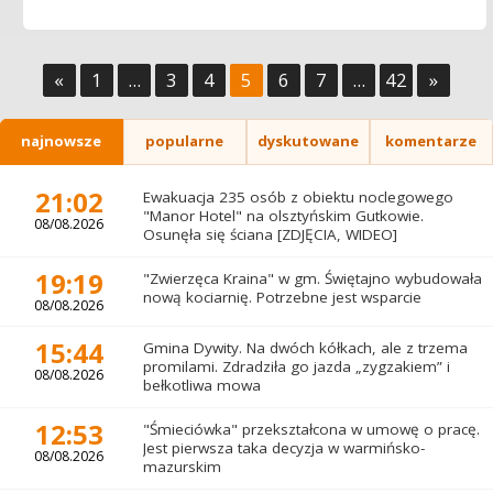
«
1
...
3
4
5
6
7
...
42
»
najnowsze
popularne
dyskutowane
komentarze
21:02
Ewakuacja 235 osób z obiektu noclegowego
"Manor Hotel" na olsztyńskim Gutkowie.
08/08.2026
Osunęła się ściana [ZDJĘCIA, WIDEO]
19:19
"Zwierzęca Kraina" w gm. Świętajno wybudowała
nową kociarnię. Potrzebne jest wsparcie
08/08.2026
15:44
Gmina Dywity. Na dwóch kółkach, ale z trzema
promilami. Zdradziła go jazda „zygzakiem” i
08/08.2026
bełkotliwa mowa
12:53
"Śmieciówka" przekształcona w umowę o pracę.
Jest pierwsza taka decyzja w warmińsko-
08/08.2026
mazurskim