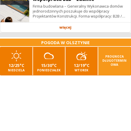
Firma budowlana – Generalny Wykonawca domów
jednorodzinnych poszukuje do współpracy
Projektantów Konstrukcji. Forma współpracy: B2B /
podwykonawstwo – zdalnie. Wynagrodzenie: ✔
Stawki...
więcej
POGODA W OLSZTYNIE
PROGNOZA
DŁUGOTERMIN
12/25°C
15/30°C
12/19°C
OWA
NIEDZIELA
PONIEDZIAŁEK
WTOREK