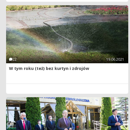
22
19.06.2021
W tym roku (też) bez kurtyn i zdrojów