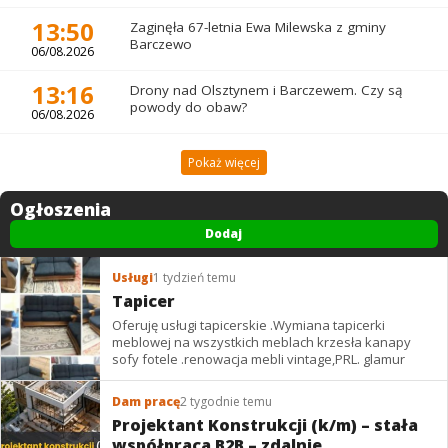
13:50
Zaginęła 67-letnia Ewa Milewska z gminy
Barczewo
06/08.2026
13:16
Drony nad Olsztynem i Barczewem. Czy są
powody do obaw?
06/08.2026
Pokaż więcej
Ogłoszenia
Dodaj
Usługi
1 tydzień temu
Tapicer
Oferuję usługi tapicerskie .Wymiana tapicerki
meblowej na wszystkich meblach krzesła kanapy
sofy fotele .renowacja mebli vintage,PRL. glamur
Dam pracę
2 tygodnie temu
Projektant Konstrukcji (k/m) – stała
współpraca B2B – zdalnie