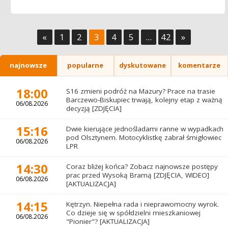
«
1
2
3
4
5
...
42
»
najnowsze
popularne
dyskutowane
komentarze
18:00
S16 zmieni podróż na Mazury? Prace na trasie
Barczewo-Biskupiec trwają, kolejny etap z ważną
06/08.2026
decyzją [ZDJĘCIA]
15:16
Dwie kierujące jednośladami ranne w wypadkach
pod Olsztynem. Motocyklistkę zabrał śmigłowiec
06/08.2026
LPR
14:30
Coraz bliżej końca? Zobacz najnowsze postępy
prac przed Wysoką Bramą [ZDJĘCIA, WIDEO]
06/08.2026
[AKTUALIZACJA]
14:15
Kętrzyn. Niepełna rada i nieprawomocny wyrok.
Co dzieje się w spółdzielni mieszkaniowej
06/08.2026
"Pionier"? [AKTUALIZACJA]