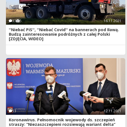
33
5
16.11.2021
''Niebać PiS'', ''Niebać Covid'' na bannerach pod Iławą.
Budzą zainteresowanie podróżnych z całej Polski
[ZDJĘCIA, WIDEO]
53
12.11.2021
Koronawirus. Pełnomocnik wojewody ds. szczepień
straszy: ‘’Niezaszczepieni rozsiewają wariant delta’’