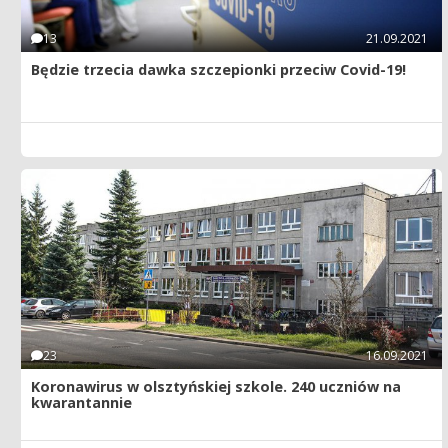
13
21.09.2021
Będzie trzecia dawka szczepionki przeciw Covid-19!
23
16.09.2021
Koronawirus w olsztyńskiej szkole. 240 uczniów na
kwarantannie