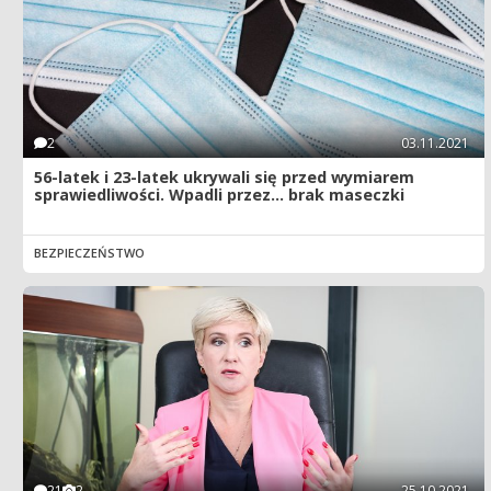
2
03.11.2021
56-latek i 23-latek ukrywali się przed wymiarem
sprawiedliwości. Wpadli przez... brak maseczki
BEZPIECZEŃSTWO
21
2
25.10.2021