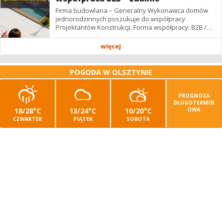
Firma budowlana – Generalny Wykonawca domów
jednorodzinnych poszukuje do współpracy
Projektantów Konstrukcji. Forma współpracy: B2B /
podwykonawstwo – zdalnie. Wynagrodzenie: ✔
Stawki...
więcej
POGODA W OLSZTYNIE
PROGNOZA
DŁUGOTERMIN
18/28°C
13/24°C
10/20°C
OWA
CZWARTEK
PIĄTEK
SOBOTA