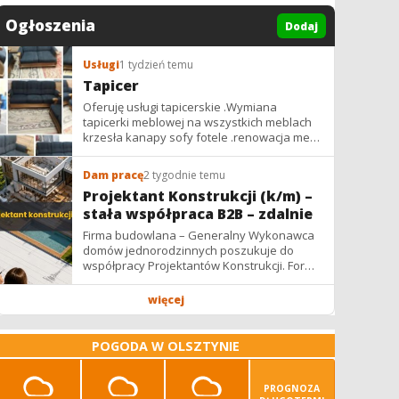
Ogłoszenia
Dodaj
Usługi
1 tydzień temu
Tapicer
Oferuję usługi tapicerskie .Wymiana
tapicerki meblowej na wszystkich meblach
krzesła kanapy sofy fotele .renowacja mebli
vintage,PRL. glamur
Dam pracę
2 tygodnie temu
Projektant Konstrukcji (k/m) –
stała współpraca B2B – zdalnie
Firma budowlana – Generalny Wykonawca
domów jednorodzinnych poszukuje do
współpracy Projektantów Konstrukcji. Forma
współpracy: B2B / podwykonawstwo –
zdalnie. Wynagrodzenie: ✔ Stawki...
więcej
POGODA W OLSZTYNIE
PROGNOZA