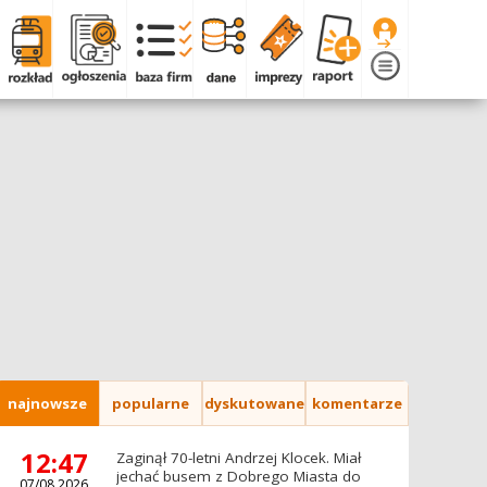
najnowsze
popularne
dyskutowane
komentarze
12:47
Zaginął 70-letni Andrzej Klocek. Miał
jechać busem z Dobrego Miasta do
07/08.2026