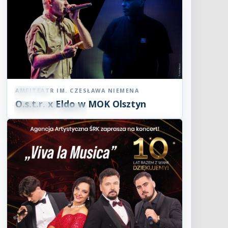
AMFITEATR IM. CZESŁAWA NIEMENA
Koncert
O.s.t.r. x Eldo w MOK Olsztyn
07
SIE
19:00
2026