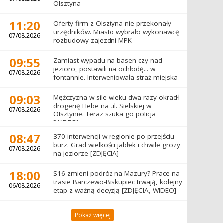
Olsztyna
11:20
Oferty firm z Olsztyna nie przekonały
urzędników. Miasto wybrało wykonawcę
07/08.2026
rozbudowy zajezdni MPK
09:55
Zamiast wypadu na basen czy nad
jezioro, postawili na ochłodę... w
07/08.2026
fontannie. Interweniowała straż miejska
09:03
Mężczyzna w sile wieku dwa razy okradł
drogerię Hebe na ul. Sielskiej w
07/08.2026
Olsztynie. Teraz szuka go policja
[WIDEO]
08:47
370 interwencji w regionie po przejściu
burz. Grad wielkości jabłek i chwile grozy
07/08.2026
na jeziorze [ZDJĘCIA]
18:00
S16 zmieni podróż na Mazury? Prace na
trasie Barczewo-Biskupiec trwają, kolejny
06/08.2026
etap z ważną decyzją [ZDJĘCIA, WIDEO]
Pokaż więcej