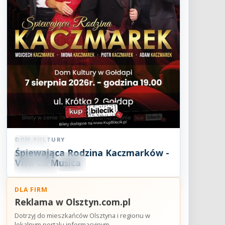
DOM KULTURY
Koncert
Śpiewająca Rodzina Kaczmarków -
07
SIE
Viva La Musica
19:00
2026
DLA FIRM
Reklama w Olsztyn.com.pl
Dotrzyj do mieszkańców Olsztyna i regionu w
lokalnym portalu informacyjnym.