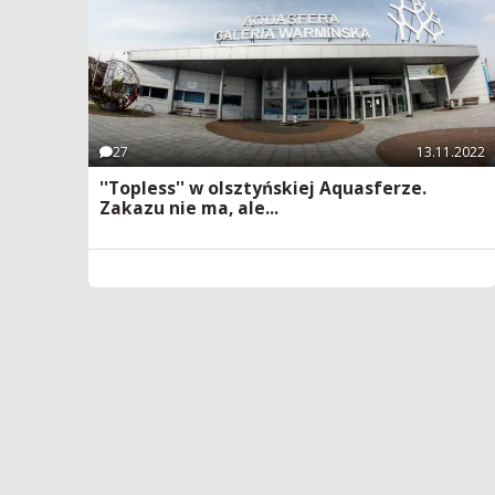
27
13.11.2022
''Topless'' w olsztyńskiej Aquasferze.
Zakazu nie ma, ale...