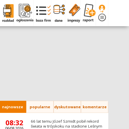
najnowsze
popularne
dyskutowane
komentarze
08:32
66 lat temu Józef Szmidt pobił rekord
świata w trójskoku na stadione Leśnym
06/08.2026