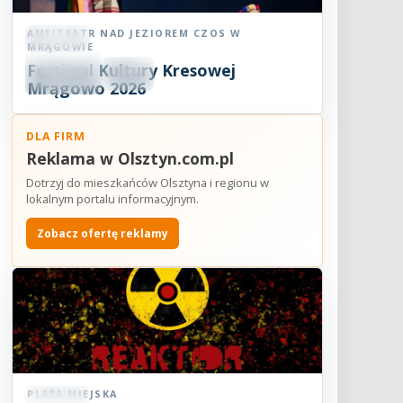
AMFITEATR NAD JEZIOREM CZOS W
Koncert
MRĄGOWIE
06
Festiwal Kultury Kresowej
SIE
18:30
2026
Mrągowo 2026
DLA FIRM
Reklama w Olsztyn.com.pl
Dotrzyj do mieszkańców Olsztyna i regionu w
lokalnym portalu informacyjnym.
Zobacz ofertę reklamy
PLAŻA MIEJSKA
Koncert