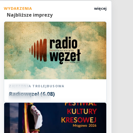
WYDARZENIA
więcej
Najbliższe imprezy
ZAJEZDNIA TROLEJBUSOWA
Koncert
Radiowęzeł (6.08)
06
SIE
18:00
2026