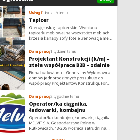
Usługi
1 tydzień temu
Tapicer
Oferuję usługi tapicerskie .Wymiana
tapicerki meblowej na wszystkich meblach
krzesła kanapy sofy fotele .renowacja mebli
vintage,PRL. glamur
Dam pracę
1 tydzień temu
Projektant Konstrukcji (k/m) –
stała współpraca B2B – zdalnie
Firma budowlana – Generalny Wykonawca
domów jednorodzinnych poszukuje do
współpracy Projektantów Konstrukcji. Forma
współpracy: B2B / podwykonawstwo –
zdalnie. Wynagrodzenie: ✔ Stawki...
Dam pracę
2 tygodnie temu
Operator/ka ciągnika,
ładowarki, kombajnu
Operator/ka kombajnu, ładowarki, ciągnika
MELVIT S.A. Gospodarstwo Rolne w
Rutkowicach, 13-206 Płośnica zatrudni na
umowę zlecenie na okres żniw: -
operatora/kę kombajnu z uprawnieniami -...