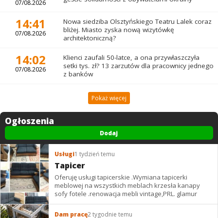
07/08.2026
14:41
Nowa siedziba Olsztyńskiego Teatru Lalek coraz
bliżej. Miasto zyska nową wizytówkę
07/08.2026
architektoniczną?
14:02
Klienci zaufali 50-latce, a ona przywłaszczyła
setki tys. zł? 13 zarzutów dla pracownicy jednego
07/08.2026
z banków
Pokaż więcej
Ogłoszenia
Dodaj
Usługi
1 tydzień temu
Tapicer
Oferuję usługi tapicerskie .Wymiana tapicerki
meblowej na wszystkich meblach krzesła kanapy
sofy fotele .renowacja mebli vintage,PRL. glamur
Dam pracę
2 tygodnie temu