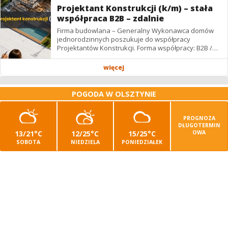
Projektant Konstrukcji (k/m) – stała
współpraca B2B – zdalnie
Firma budowlana – Generalny Wykonawca domów
jednorodzinnych poszukuje do współpracy
Projektantów Konstrukcji. Forma współpracy: B2B /
podwykonawstwo – zdalnie. Wynagrodzenie: ✔
Stawki...
więcej
POGODA W OLSZTYNIE
PROGNOZA
DŁUGOTERMIN
13/21°C
12/25°C
15/25°C
OWA
SOBOTA
NIEDZIELA
PONIEDZIAŁEK