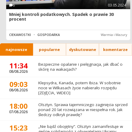
6
03.05.2024
Mniej kontroli podatkowych. Spadek o prawie 30
procent
CIEKAWOSTKI
•
GOSPODARKA
Warmia i Mazury
najnowsze
popularne
dyskutowane
komentarze
11:34
Bezpieczne opalanie i pielęgnacja, jak dbać o
skórę na wakacjach?
08/08.2026
09:03
Klepsydra, Kanada, potem Ibiza. W sobotnie
noce w Wilkasach życie nabierało rozpędu
08/08.2026
[ZDJĘCIA, WIDEO]
18:00
Olsztyn. Sprawa tajemniczego zaginięcia sprzed
ponad 20 lat rozwiązana w niespełna rok. Jak
07/08.2026
śledczy odkryli prawdę?
15:23
„Nie bądź obojętny”. Olsztyn zamanifestuje w
geście solidarności z obywatelami Ukrainy