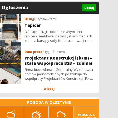
Ogłoszenia
Dodaj
Usługi
1 tydzień temu
Tapicer
Oferuję usługi tapicerskie .Wymiana
tapicerki meblowej na wszystkich meblach
krzesła kanapy sofy fotele .renowacja mebli
vintage,PRL. glamur
Dam pracę
2 tygodnie temu
Projektant Konstrukcji (k/m) –
stała współpraca B2B – zdalnie
Firma budowlana – Generalny Wykonawca
domów jednorodzinnych poszukuje do
współpracy Projektantów Konstrukcji. Forma
współpracy: B2B / podwykonawstwo –
zdalnie. Wynagrodzenie: ✔ Stawki...
więcej
POGODA W OLSZTYNIE
PROGNOZA