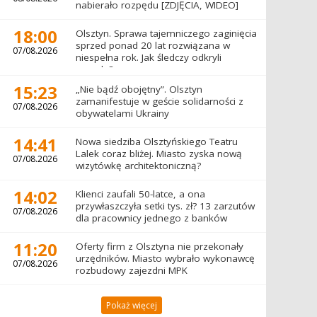
nabierało rozpędu [ZDJĘCIA, WIDEO]
18:00
Olsztyn. Sprawa tajemniczego zaginięcia
sprzed ponad 20 lat rozwiązana w
07/08.2026
niespełna rok. Jak śledczy odkryli
prawdę?
15:23
„Nie bądź obojętny”. Olsztyn
zamanifestuje w geście solidarności z
07/08.2026
obywatelami Ukrainy
14:41
Nowa siedziba Olsztyńskiego Teatru
Lalek coraz bliżej. Miasto zyska nową
07/08.2026
wizytówkę architektoniczną?
14:02
Klienci zaufali 50-latce, a ona
przywłaszczyła setki tys. zł? 13 zarzutów
07/08.2026
dla pracownicy jednego z banków
11:20
Oferty firm z Olsztyna nie przekonały
urzędników. Miasto wybrało wykonawcę
07/08.2026
rozbudowy zajezdni MPK
Pokaż więcej