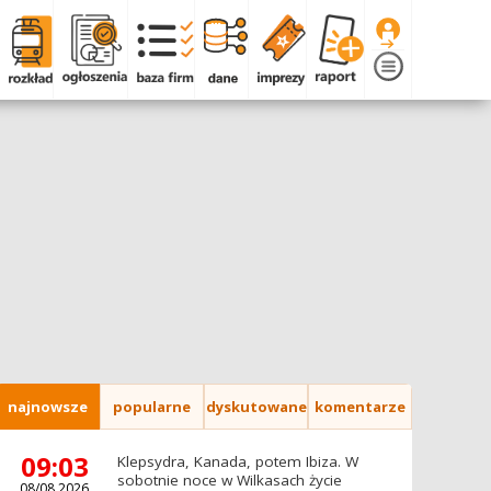
najnowsze
popularne
dyskutowane
komentarze
09:03
Klepsydra, Kanada, potem Ibiza. W
sobotnie noce w Wilkasach życie
08/08.2026