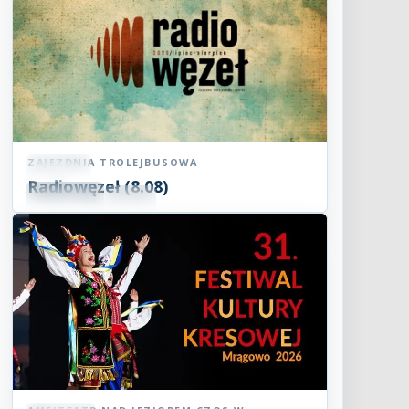
ZAJEZDNIA TROLEJBUSOWA
Koncert
Radiowęzeł (8.08)
08
SIE
15:00
2026