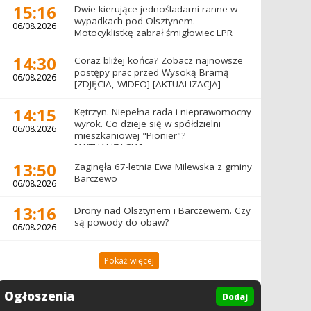
15:16
Dwie kierujące jednośladami ranne w
wypadkach pod Olsztynem.
06/08.2026
Motocyklistkę zabrał śmigłowiec LPR
14:30
Coraz bliżej końca? Zobacz najnowsze
postępy prac przed Wysoką Bramą
06/08.2026
[ZDJĘCIA, WIDEO] [AKTUALIZACJA]
14:15
Kętrzyn. Niepełna rada i nieprawomocny
wyrok. Co dzieje się w spółdzielni
06/08.2026
mieszkaniowej "Pionier"?
[AKTUALIZACJA]
13:50
Zaginęła 67-letnia Ewa Milewska z gminy
Barczewo
06/08.2026
13:16
Drony nad Olsztynem i Barczewem. Czy
są powody do obaw?
06/08.2026
Pokaż więcej
Ogłoszenia
Dodaj