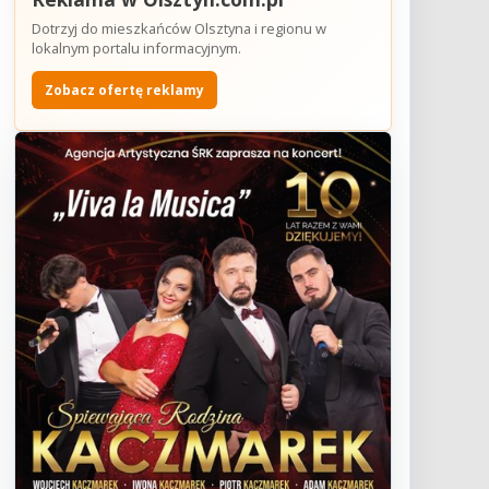
Dotrzyj do mieszkańców Olsztyna i regionu w
lokalnym portalu informacyjnym.
Zobacz ofertę reklamy