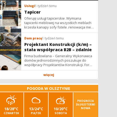
Usługi
1 tydzień temu
Tapicer
Oferuję usługi tapicerskie .Wymiana
tapicerki meblowej na wszystkich meblach
krzesła kanapy sofy fotele .renowacja mebli
vintage,PRL. glamur
Dam pracę
1 tydzień temu
Projektant Konstrukcji (k/m) –
stała współpraca B2B – zdalnie
Firma budowlana – Generalny Wykonawca
domów jednorodzinnych poszukuje do
współpracy Projektantów Konstrukcji. Forma
współpracy: B2B / podwykonawstwo –
zdalnie. Wynagrodzenie: ✔ Stawki...
więcej
POGODA W OLSZTYNIE
PROGNOZA
DŁUGOTERMI
18/28°C
13/24°C
10/20°C
NOWA
CZWARTEK
PIĄTEK
SOBOTA