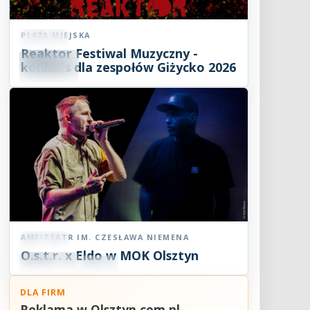
PLAŻA MIEJSKA
Koncert
Reaktor Festiwal Muzyczny -
07
SIE
konkurs dla zespołów Giżycko 2026
2026
AMFITEATR IM. CZESŁAWA NIEMENA
Koncert
O.s.t.r. x Eldo w MOK Olsztyn
07
SIE
19:00
2026
DLA FIRM
Reklama w Olsztyn.com.pl