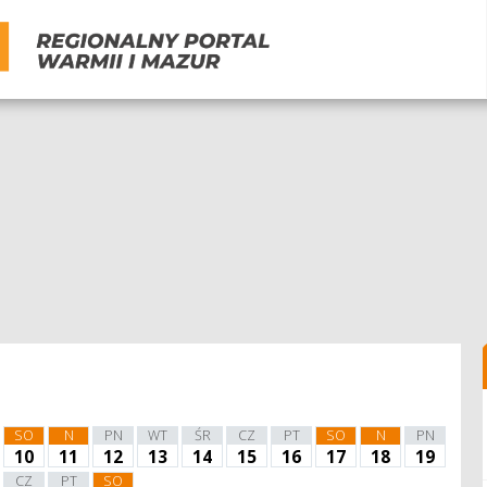
SO
N
PN
WT
ŚR
CZ
PT
SO
N
PN
10
11
12
13
14
15
16
17
18
19
CZ
PT
SO