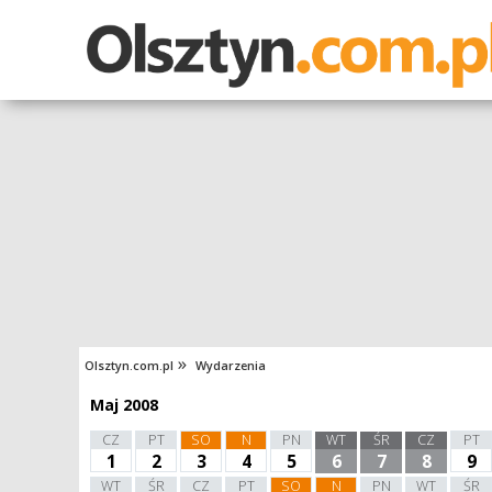
Olsztyn.com.pl
Wydarzenia
Maj 2008
CZ
PT
SO
N
PN
WT
ŚR
CZ
PT
1
2
3
4
5
6
7
8
9
WT
ŚR
CZ
PT
SO
N
PN
WT
ŚR