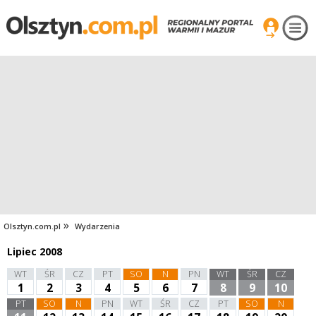
Olsztyn.com.pl
Wydarzenia
Lipiec 2008
WT
ŚR
CZ
PT
SO
N
PN
WT
ŚR
CZ
1
2
3
4
5
6
7
8
9
10
PT
SO
N
PN
WT
ŚR
CZ
PT
SO
N