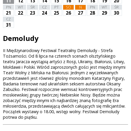
11
12
13
14
15
16
17
18
19
20
PN
WT
ŚR
CZ
PT
SO
N
PN
WT
ŚR
21
22
23
24
25
26
27
28
29
30
CZ
31
Demoludy
II Międzynarodowy Festiwal Teatralny Demoludy - Strefa
Tożsamości. Od 8 lipca na czterech scenach olsztyńskiego
teatru Jaracza wystąpią artyści z Rosji, Ukrainy, Białorusi, Litwy,
Mołdawii i Polski. Wśród zaproszonych gości jest między innymi
Teatr Wolny z Mińska na Białorusi. Jednym z wyczekiwanych
przedstawień jest również głośny monodram Katarzyny Figury,
Badania terenowe nad ukraińskim seksem autorstwa Oksany
Zabużko. Festiwal rozpocznie wernisaż kontrowersyjnych prac
moskiewskiej grupy twórczej Niebieskie Nosy. Będzie można
zobaczyć między innymi ich najbardziej znaną fotografię Era
miłosierdzia, przedstawiającą dwóch całujących się milicjantów.
Początek wystawy o 18.00, wstęp wolny. Festiwal Demoludy
potrwa do piątku.