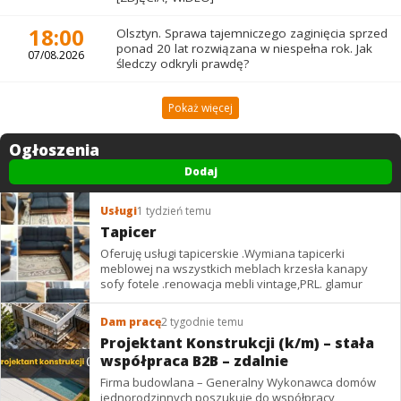
18:00
Olsztyn. Sprawa tajemniczego zaginięcia sprzed
ponad 20 lat rozwiązana w niespełna rok. Jak
07/08.2026
śledczy odkryli prawdę?
Pokaż więcej
Ogłoszenia
Dodaj
Usługi
1 tydzień temu
Tapicer
Oferuję usługi tapicerskie .Wymiana tapicerki
meblowej na wszystkich meblach krzesła kanapy
sofy fotele .renowacja mebli vintage,PRL. glamur
Dam pracę
2 tygodnie temu
Projektant Konstrukcji (k/m) – stała
współpraca B2B – zdalnie
Firma budowlana – Generalny Wykonawca domów
jednorodzinnych poszukuje do współpracy