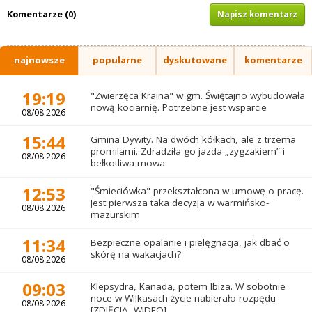
Komentarze (0)
Napisz komentarz
najnowsze
popularne
dyskutowane
komentarze
19:19
"Zwierzęca Kraina" w gm. Świętajno wybudowała
nową kociarnię. Potrzebne jest wsparcie
08/08.2026
15:44
Gmina Dywity. Na dwóch kółkach, ale z trzema
promilami. Zdradziła go jazda „zygzakiem” i
08/08.2026
bełkotliwa mowa
12:53
"Śmieciówka" przekształcona w umowę o pracę.
Jest pierwsza taka decyzja w warmińsko-
08/08.2026
mazurskim
11:34
Bezpieczne opalanie i pielęgnacja, jak dbać o
skórę na wakacjach?
08/08.2026
09:03
Klepsydra, Kanada, potem Ibiza. W sobotnie
noce w Wilkasach życie nabierało rozpędu
08/08.2026
[ZDJĘCIA, WIDEO]