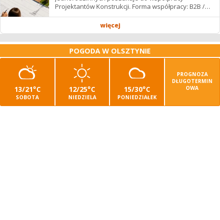
Projektantów Konstrukcji. Forma współpracy: B2B /
podwykonawstwo – zdalnie. Wynagrodzenie: ✔
Stawki...
więcej
POGODA W OLSZTYNIE
PROGNOZA
DŁUGOTERMIN
13/21°C
12/25°C
15/30°C
OWA
SOBOTA
NIEDZIELA
PONIEDZIAŁEK