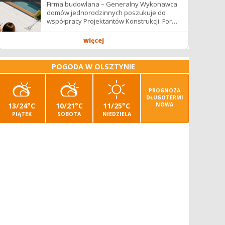
Firma budowlana – Generalny Wykonawca
domów jednorodzinnych poszukuje do
współpracy Projektantów Konstrukcji. Forma
współpracy: B2B / podwykonawstwo –
zdalnie. Wynagrodzenie: ✔ Stawki...
więcej
POGODA W OLSZTYNIE
PROGNOZA
DŁUGOTERMI
13/24°C
10/21°C
11/25°C
NOWA
PIĄTEK
SOBOTA
NIEDZIELA