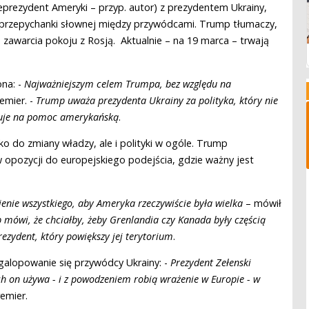
eprezydent Ameryki – przyp. autor) z prezydentem Ukrainy,
rzepychanki słownej między przywódcami. Trump tłumaczy,
zawarcia pokoju z Rosją. Aktualnie – na 19 marca – trwają
ona: -
Najważniejszym celem Trumpa, bez względu na
remier. -
Trump uważa prezydenta Ukrainy za polityka, który nie
ługuje na pomoc amerykańską
.
ko do zmiany władzy, ale i polityki w ogóle. Trump
w opozycji do europejskiego podejścia, gdzie ważny jest
ienie wszystkiego, aby Ameryka rzeczywiście była wielka
– mówił
mówi, że chciałby, żeby Grenlandia czy Kanada były częścią
rezydent, który powiększy jej terytorium
.
galopowanie się przywódcy Ukrainy: -
Prezydent Zełenski
ch on używa - i z powodzeniem robią wrażenie w Europie - w
emier.