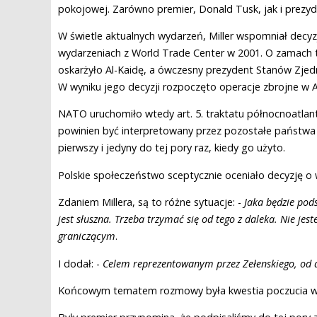
pokojowej. Zarówno premier, Donald Tusk, jak i prezyd
W świetle aktualnych wydarzeń, Miller wspomniał decy
wydarzeniach z World Trade Center w 2001. O zamach t
oskarżyło Al-Kaidę, a ówczesny prezydent Stanów Zje
W wyniku jego decyzji rozpoczęto operacje zbrojne w Af
NATO uruchomiło wtedy art. 5. traktatu północnoatlan
powinien być interpretowany przez pozostałe państwa c
pierwszy i jedyny do tej pory raz, kiedy go użyto.
Polskie społeczeństwo sceptycznie oceniało decyzję o w
Zdaniem Millera, są to różne sytuacje: -
Jaka będzie pod
jest słuszna. Trzeba trzymać się od tego z daleka. Nie je
graniczącym
.
I dodał: -
Celem reprezentowanym przez Zełenskiego, od 
Końcowym tematem rozmowy była kwestia poczucia wdz