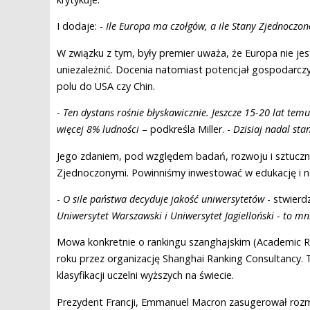
I dodaje: -
Ile Europa ma czołgów, a ile Stany Zjednoczon
W związku z tym, były premier uważa, że Europa nie jes
uniezależnić. Docenia natomiast potencjał gospodarcz
polu do USA czy Chin.
-
Ten dystans rośnie błyskawicznie. Jeszcze 15-20 lat t
więcej 8% ludności
– podkreśla Miller. -
Dzisiaj nadal st
Jego zdaniem, pod względem badań, rozwoju i sztucznej
Zjednoczonymi. Powinniśmy inwestować w edukację i 
-
O sile państwa decyduje jakość uniwersytetów
- stwierdz
Uniwersytet Warszawski i Uniwersytet Jagielloński - to mni
Mowa konkretnie o rankingu szanghajskim (Academic R
roku przez organizację Shanghai Ranking Consultancy. T
klasyfikacji uczelni wyższych na świecie.
Prezydent Francji, Emmanuel Macron zasugerował rozmie