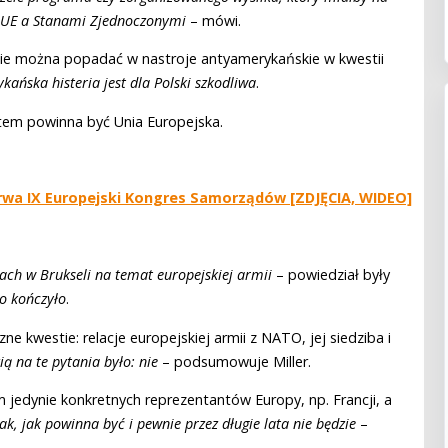
y UE a Stanami Zjednoczonymi
– mówi.
nie można popadać w nastroje antyamerykańskie w kwestii
ańska histeria jest dla Polski szkodliwa
.
tem powinna być Unia Europejska.
Trwa IX Europejski Kongres Samorządów [ZDJĘCIA, WIDEO]
ach w Brukseli na temat europejskiej armii
– powiedział były
to kończyło
.
e kwestie: relacje europejskiej armii z NATO, jej siedziba i
ą na te pytania było: nie
– podsumowuje Miller.
edynie konkretnych reprezentantów Europy, np. Francji, a
ak, jak powinna być i pewnie przez długie lata nie będzie
–