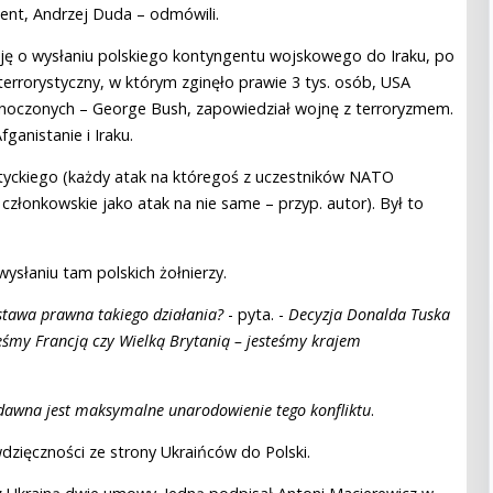
ent, Andrzej Duda – odmówili.
zję o wysłaniu polskiego kontyngentu wojskowego do Iraku, po
errorystyczny, w którym zginęło prawie 3 tys. osób, USA
dnoczonych – George Bush, zapowiedział wojnę z terroryzmem.
ganistanie i Iraku.
tyckiego (każdy atak na któregoś z uczestników NATO
złonkowskie jako atak na nie same – przyp. autor). Był to
ysłaniu tam polskich żołnierzy.
stawa prawna takiego działania?
- pyta. -
Decyzja Donalda Tuska
steśmy Francją czy Wielką Brytanią – jesteśmy krajem
dawna jest maksymalne unarodowienie tego konfliktu
.
ięczności ze strony Ukraińców do Polski.