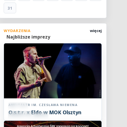
31
WYDARZENIA
więcej
Najbliższe imprezy
AMFITEATR IM. CZESŁAWA NIEMENA
Koncert
O.s.t.r. x Eldo w MOK Olsztyn
07
SIE
19:00
2026