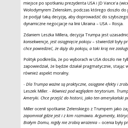
miejsce po spotkaniu prezydenta USA i JD Vance'a (wic
Wołodymyrem Zełenskim, podczas którego doszło do p
że podjął taką decyzję, aby doprowadzić do szybszego 
dynamiczne negocjacje na linii Ukraina – USA – Rosja.
Zdaniem Leszka Millera, decyzja Trumpa jest uzasadni
konsekwencje, jest osiągnięcie pokoju
– stwierdził były p
chce powiedzieć, że dąży do pokoju, a taki kraj nie zas
Polityk podkreśla, że po wyborach w USA doszło nie tyl
zapowiedział, że będzie działał pragmatycznie, stając 
również aspekt moralny.
-
Dla Trumpa ważne są praktyczne, osiągane efekty i zrob
Leszek Miller. -
Również pod względem terytorium. Trump 
Ameryki. Chce przejść do historii, jako ten amerykański p
Miller ocenił spotkanie Zełenskiego z Trumpem jako za
zapomniał gdzie jest i z kim rozmawia. Argumenty, który
Białym Domu, nigdy nie zrobią wrażenia
– ocenia były pr