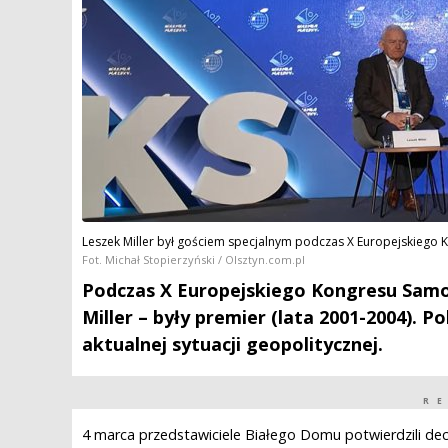
Leszek Miller był gościem specjalnym podczas X Europejskiego
Fot. Michał Stopierzyński / Olsztyn.com.pl
Podczas X Europejskiego Kongresu Samo
Miller – były premier (lata 2001-2004). P
aktualnej sytuacji geopolitycznej.
R
4 marca przedstawiciele Białego Domu potwierdzili de