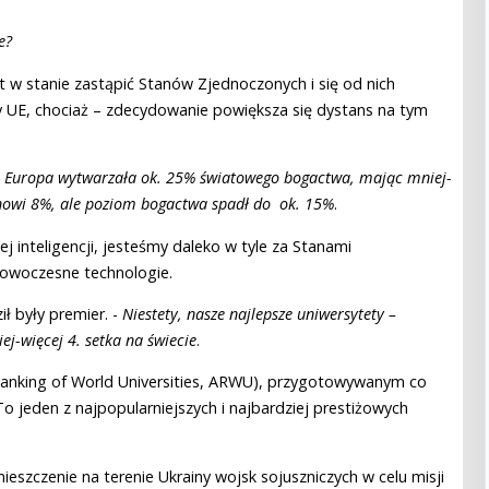
e?
t w stanie zastąpić Stanów Zjednoczonych i się od nich
y UE, chociaż – zdecydowanie powiększa się dystans na tym
emu Europa wytwarzała ok. 25% światowego bogactwa, mając mniej-
anowi 8%, ale poziom bogactwa spadł do ok. 15%
.
 inteligencji, jesteśmy daleko w tyle za Stanami
nowoczesne technologie.
ił były premier. -
Niestety, nasze najlepsze uniwersytety –
ej-więcej 4. setka na świecie
.
anking of World Universities, ARWU), przygotowywanym co
o jeden z najpopularniejszych i najbardziej prestiżowych
szczenie na terenie Ukrainy wojsk sojuszniczych w celu misji