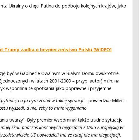
ta Ukrainy o chęci Putina do podboju kolejnych krajów, jako
nt Trump zadba o bezpieczeństwo Polski [WIDEO]
okazję być w Gabinecie Owalnym w Białym Domu dwukrotnie.
dnoczonych w latach 2001-2009 – przyp. autor) m.in. na
ityk wspomina te spotkania jako poprawne i przyjemne.
ytanie, co ja bym zrobił w takiej sytuacji
– powiedział Miller. -
ostu wyszedł, a nie, żeby to mnie wyganiano
.
ia twarzy". Były premier wspominał także trudne sytuacje
 innej skali podczas końcowych negocjacji z Unią Europejską w
edstawiciele UE powiedzieli mi, że tutaj nie ma niegocjacji.