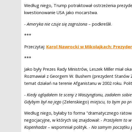
Według niego, Trump potraktował ostrzeżenia prezyden
kwestionowanie USA jako mocarstwa.
-
Ameryka nie czuje się zagrożona
– podkreślił.
***
Przeczytaj:
Karol Nawrocki w Mikołajkach: Prezyde
***
Jako były Prezes Rady Ministrów, Leszek Miller miał 
Rozmawiał z Georgem W. Bushem (prezydent Stanów Zje
temat działań na terenie Afganistanu w 2002 roku. Pol
-
Kiedy oglądałem te sceny z Waszyngtonu, zadałem sobie p
Gdybym był na jego
(Zełenskiego)
miejscu, to bym po pr
Według niego, byłaby to forma "dramatycznego ratowan
negocjacyjne, w których się znajdował: -
Przeżyłem to w
Kopenhadze
– wspomniał polityk. -
Na samym początku prz