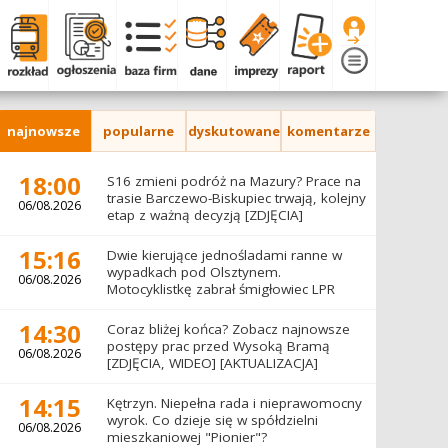
najnowsze
popularne
dyskutowane
komentarze
18:00
S16 zmieni podróż na Mazury? Prace na
trasie Barczewo-Biskupiec trwają, kolejny
06/08.2026
etap z ważną decyzją [ZDJĘCIA]
15:16
Dwie kierujące jednośladami ranne w
wypadkach pod Olsztynem.
06/08.2026
Motocyklistkę zabrał śmigłowiec LPR
14:30
Coraz bliżej końca? Zobacz najnowsze
postępy prac przed Wysoką Bramą
06/08.2026
[ZDJĘCIA, WIDEO] [AKTUALIZACJA]
14:15
Kętrzyn. Niepełna rada i nieprawomocny
wyrok. Co dzieje się w spółdzielni
06/08.2026
mieszkaniowej "Pionier"?