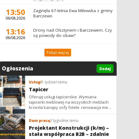
[AKTUALIZACJA]
13:50
Zaginęła 67-letnia Ewa Milewska z gminy
Barczewo
06/08.2026
13:16
Drony nad Olsztynem i Barczewem. Czy
są powody do obaw?
06/08.2026
Pokaż więcej
Ogłoszenia
Dodaj
Usługi
1 tydzień temu
Tapicer
Oferuję usługi tapicerskie .Wymiana
tapicerki meblowej na wszystkich meblach
krzesła kanapy sofy fotele .renowacja mebli
vintage,PRL. glamur
Dam pracę
2 tygodnie temu
Projektant Konstrukcji (k/m) –
stała współpraca B2B – zdalnie