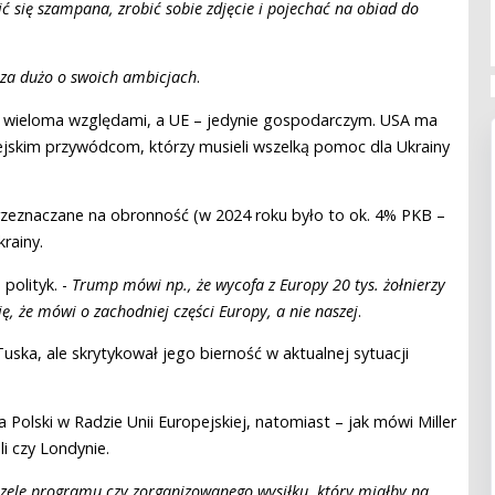
pić się szampana, zrobić sobie zdjęcie i pojechać na obiad do
 za dużo o swoich ambicjach
.
d wieloma względami, a UE – jedynie gospodarczym. USA ma
ejskim przywódcom, którzy musieli wszelką pomoc dla Ukrainy
przeznaczane na obronność (w 2024 roku było to ok. 4% PKB –
krainy.
polityk. -
Trump mówi np., że wycofa z Europy 20 tys. żołnierzy
ę, że mówi o zachodniej części Europy, a nie naszej
.
uska, ale skrytykował jego bierność w aktualnej sytuacji
Polski w Radzie Unii Europejskiej, natomiast – jak mówi Miller
i czy Londynie.
zele programu czy zorganizowanego wysiłku, który miałby na