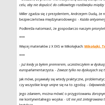
celu, aby nie dopuścić do całkowitego rozdźwięku międz
Miller zgadza się z prezydentem, Andrzejem Dudą, że 
bezpieczeństwa międzynarodowego: -
Każda antyameryk
Podkreśla natomiast, że gospodarczo naszym prioryte
***
Więcej materiałów z X EKS w Mikołajkach:
Mikołajki. 
***
-
Już kiedy ja byłem premierem, uczestniczyłem w dyskusj
europarlamentarzysta. -
Zawsze tylko na dyskusjach się 
Jak mówi, pojawiały się wtedy praktyczne, problematyczn
czy wszystkie kraje unijne się na to zgodzą: -
Odpowiedzi
Jego zdaniem, można mówić o przygotowaniu zbrojnym j
nie kontynentalnego wojska: -
UE nie jest zintegrowana t
krytykuje.