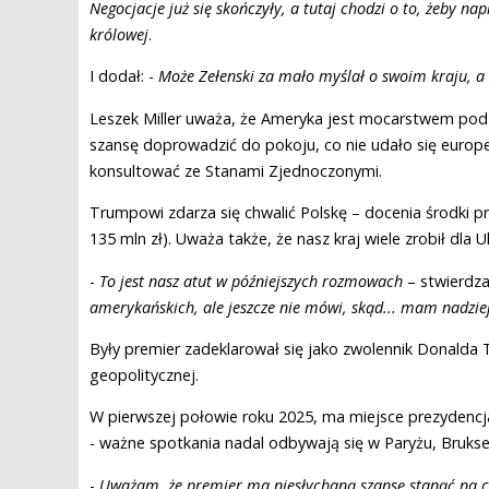
Negocjacje już się skończyły, a tutaj chodzi o to, żeby na
królowej
.
I dodał: -
Może Zełenski za mało myślał o swoim kraju, a
Leszek Miller uważa, że Ameryka jest mocarstwem po
szansę doprowadzić do pokoju, co nie udało się europ
konsultować ze Stanami Zjednoczonymi.
Trumpowi zdarza się chwalić Polskę – docenia środki 
135 mln zł). Uważa także, że nasz kraj wiele zrobił dla U
-
To jest nasz atut w późniejszych rozmowach
– stwierdza 
amerykańskich, ale jeszcze nie mówi, skąd... mam nadziej
Były premier zadeklarował się jako zwolennik Donalda T
geopolitycznej.
W pierwszej połowie roku 2025, ma miejsce prezydencja 
- ważne spotkania nadal odbywają się w Paryżu, Bruksel
-
Uważam, że premier ma niesłychaną szansę stanąć na c