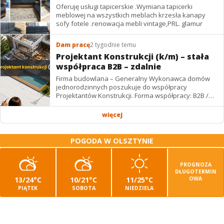
Oferuję usługi tapicerskie .Wymiana tapicerki
meblowej na wszystkich meblach krzesła kanapy
sofy fotele .renowacja mebli vintage,PRL. glamur
Dam pracę
2 tygodnie temu
Projektant Konstrukcji (k/m) – stała
współpraca B2B – zdalnie
Firma budowlana – Generalny Wykonawca domów
jednorodzinnych poszukuje do współpracy
Projektantów Konstrukcji. Forma współpracy: B2B /
podwykonawstwo – zdalnie. Wynagrodzenie: ✔
Stawki...
więcej
POGODA W OLSZTYNIE
PROGNOZA
DŁUGOTERMIN
13/24°C
10/21°C
11/25°C
OWA
PIĄTEK
SOBOTA
NIEDZIELA