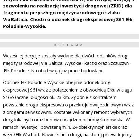
zezwoleniu na realizację inwestycji drogowej (ZRID) dla
fragmentu przyszłego międzynarodowego szlaku
Via Baltica. Chodzi o odcinek drogi ekspresowej S61 Ełk
Południe-Wysokie.
REKLAMA
Wcześniej decyzje zostały wydane dla dwóch odcinków drogi
międzynarodowej Via Baltica: Wysokie - Raczki oraz Szczuczyn -
Ełk Południe. Na obu trwają już prace budowlane.
Odcinek Ełk Południe-Wysokie obejmie odcinek drogi
ekspresowej S61 wraz z połączeniem z obwodnicą Ełku w ciągu
S16 o łącznej długości ok. 23 km. Zgodnie z kontraktem
powstanie droga ekspresowa o przekroju dwujezdniowym wraz
z drogami serwisowymi. Zostanie wykonany remont wybranych
dróg lokalnych oraz budowa urządzeń ochrony środowiska. W
ramach inwestycji powstaną m.in. 24 obiekty inżynierskie oraz
węzeł Ełk Wschód. Nawierzchnia drogi, na której przewidujemy