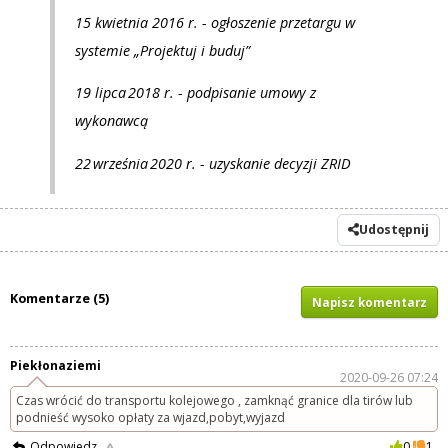
15 kwietnia 2016 r. - ogłoszenie przetargu w
systemie „Projektuj i buduj”
19 lipca 2018 r. - podpisanie umowy z
wykonawcą
22 września 2020 r. - uzyskanie decyzji ZRID
Udostępnij
Komentarze (5)
Napisz komentarz
Piekłonaziemi
2020-09-26 07:24
Czas wrócić do transportu kolejowego , zamknąć granice dla tirów lub
podnieść wysoko opłaty za wjazd,pobyt,wyjazd
Odpowiedz
0
1