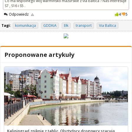
Co ma wspólnego woj warminsko mazurskie z via baltica ? Nas interesuje
S7 , S16 i S5 .
Odpowiedz
4
5
Tagi:
komunikacja
GDDKiA
Ełk
transport
Via Baltica
Proponowane artykuły
Kaliningrad zniknie z tablic. Olsztyńscy drogowcy szacują