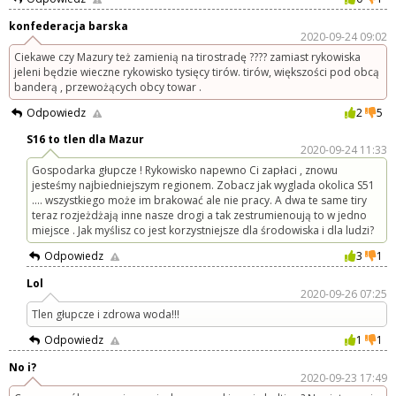
konfederacja barska
2020-09-24 09:02
Ciekawe czy Mazury też zamienią na tirostradę ???? zamiast rykowiska
jeleni będzie wieczne rykowisko tysięcy tirów. tirów, większości pod obcą
banderą , przewożących obcy towar .
Odpowiedz
2
5
S16 to tlen dla Mazur
2020-09-24 11:33
Gospodarka głupcze ! Rykowisko napewno Ci zapłaci , znowu
jesteśmy najbiedniejszym regionem. Zobacz jak wyglada okolica S51
.... wszystkiego może im brakować ale nie pracy. A dwa te same tiry
teraz rozjeżdżają inne nasze drogi a tak zestrumienoują to w jedno
miejsce . Jak myślisz co jest korzystniejsze dla środowiska i dla ludzi?
Odpowiedz
3
1
Lol
2020-09-26 07:25
Tlen głupcze i zdrowa woda!!!
Odpowiedz
1
1
No i?
2020-09-23 17:49