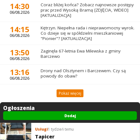
14:30
Coraz bliżej końca? Zobacz najnowsze postępy
prac przed Wysoką Bramą [ZDJĘCIA, WIDEO]
06/08.2026
[AKTUALIZACJA]
14:15
Kętrzyn. Niepełna rada i nieprawomocny wyrok.
Co dzieje się w spółdzielni mieszkaniowej
06/08.2026
"Pionier"? [AKTUALIZACJA]
13:50
Zaginęła 67-letnia Ewa Milewska z gminy
Barczewo
06/08.2026
13:16
Drony nad Olsztynem i Barczewem. Czy są
powody do obaw?
06/08.2026
Pokaż więcej
Ogłoszenia
Dodaj
Usługi
1 tydzień temu
Tapicer