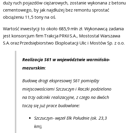
duży ruch pojazdów ciężarowych, zostanie wykonana z betonu
cementowego, by jak najdłużej bez remontu sprostać
obciążeniu 11,5 tony na oś.
Wartość inwestycji to około 685,9 mln zł. Wykonawcą zadania
jest konsorcjum firm Trakcja PRKiI S.A., Mostostal Warszawa
S.A. oraz Przedsiębiorstwo Eksploatacji Ulic i Mostów Sp. z o.o.
Realizacja S61 w województwie warmińsko-
mazurskim
:
Budowę drogi ekspresowej S61 pomiędzy
miejscowościami Szczuczyn i Raczki podzielono
na trzy odcinki realizacyjne, z czego na dwóch
toczą się już prace budowlane:
Szczuczyn - węzeł Ełk Południe (ok. 23,3
km),