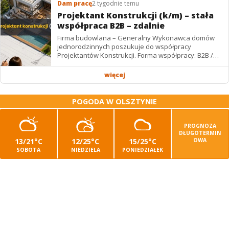
Dam pracę
2 tygodnie temu
Projektant Konstrukcji (k/m) – stała
współpraca B2B – zdalnie
Firma budowlana – Generalny Wykonawca domów
jednorodzinnych poszukuje do współpracy
Projektantów Konstrukcji. Forma współpracy: B2B /
podwykonawstwo – zdalnie. Wynagrodzenie: ✔
Stawki...
więcej
POGODA W OLSZTYNIE
PROGNOZA
DŁUGOTERMIN
13/21°C
12/25°C
15/25°C
OWA
SOBOTA
NIEDZIELA
PONIEDZIAŁEK