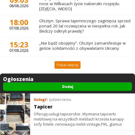
noce w Wilkasach życie nabierało rozpędu
08/08.2026
[ZDJĘCIA, WIDEO]
18:00
Olsztyn. Sprawa tajemniczego zaginięcia sprzed
ponad 20 lat rozwiązana w niespełna rok. Jak
07/08.2026
śledczy odkryli prawdę?
15:23
„Nie bądź obojętny”. Olsztyn zamanifestuje w
geście solidarności z obywatelami Ukrainy
07/08.2026
Pokaż więcej
Ogłoszenia
Dodaj
Usługi
1 tydzień temu
Tapicer
Oferuję usługi tapicerskie .Wymiana tapicerki
meblowej na wszystkich meblach krzesła kanapy
sofy fotele .renowacja mebli vintage,PRL. glamur