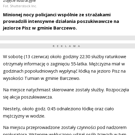
Zdjęcie ilustracyjne
Fot. Shutterstock Inc.
Minionej nocy policjanci wspólnie ze strażakami
prowadzili intensywne działania poszukiwawcze na
jeziorze Pisz w gminie Barczewo.
REKLAMA
W sobotę (13 czerwca) około godziny 22:30 służby ratunkowe
otrzymały informację o zaginięciu 55-latka. Mężczyzna miał w
godzinach popołudniowych wypłynąć łódką na jezioro Pisz na
wysokości Tumian w gminie Barczewo.
Na miejsce natychmiast skierowane zostały służby. Rozpoczęła
się akcja poszukiwawcza.
Niestety, około godz. 0:45 odnaleziono łódkę oraz ciało
mężczyzny w wodzie.
Na miejscu przeprowadzone zostały czynności pod nadzorem
prokuratora. Wstępnie wykluczono udział osób trzecich w tym