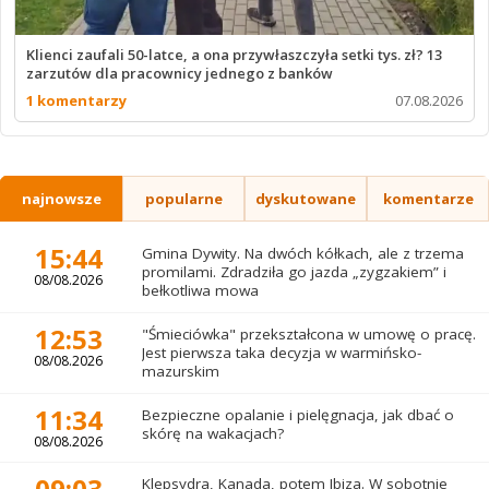
Klienci zaufali 50-latce, a ona przywłaszczyła setki tys. zł? 13
zarzutów dla pracownicy jednego z banków
1 komentarzy
07.08.2026
najnowsze
popularne
dyskutowane
komentarze
15:44
Gmina Dywity. Na dwóch kółkach, ale z trzema
promilami. Zdradziła go jazda „zygzakiem” i
08/08.2026
bełkotliwa mowa
12:53
"Śmieciówka" przekształcona w umowę o pracę.
Jest pierwsza taka decyzja w warmińsko-
08/08.2026
mazurskim
11:34
Bezpieczne opalanie i pielęgnacja, jak dbać o
skórę na wakacjach?
08/08.2026
09:03
Klepsydra, Kanada, potem Ibiza. W sobotnie