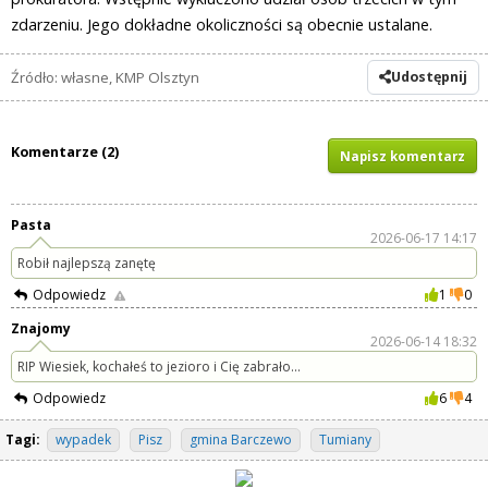
zdarzeniu. Jego dokładne okoliczności są obecnie ustalane.
Źródło: własne, KMP Olsztyn
Udostępnij
Komentarze (2)
Napisz komentarz
Pasta
2026-06-17 14:17
Robił najlepszą zanętę
Odpowiedz
1
0
Znajomy
2026-06-14 18:32
RIP Wiesiek, kochałeś to jezioro i Cię zabrało...
Odpowiedz
6
4
Tagi:
wypadek
Pisz
gmina Barczewo
Tumiany