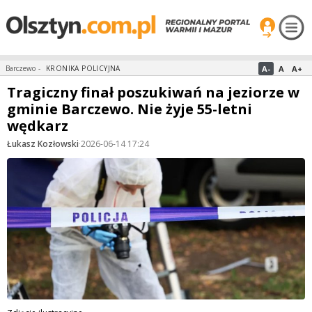
A-
A
A+
Barczewo
-
KRONIKA POLICYJNA
Tragiczny finał poszukiwań na jeziorze w
gminie Barczewo. Nie żyje 55-letni
wędkarz
Łukasz Kozłowski
·
2026-06-14 17:24