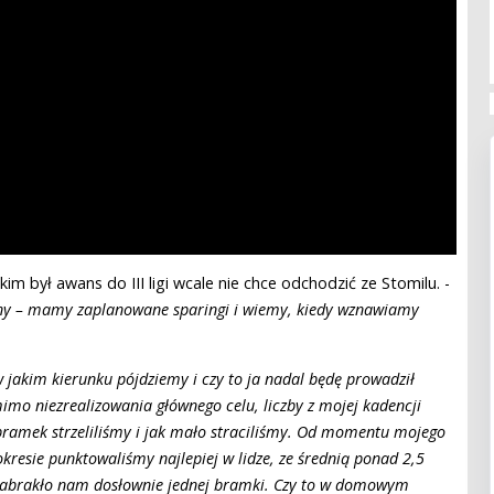
im był awans do III ligi wcale nie chce odchodzić ze Stomilu. -
sany – mamy zaplanowane sparingi i wiemy, kiedy wznawiamy
 w jakim kierunku pójdziemy i czy to ja nadal będę prowadził
imo niezrealizowania głównego celu, liczby z mojej kadencji
 bramek strzeliliśmy i jak mało straciliśmy. Od momentu mojego
kresie punktowaliśmy najlepiej w lidze, ze średnią ponad 2,5
 Zabrakło nam dosłownie jednej bramki. Czy to w domowym