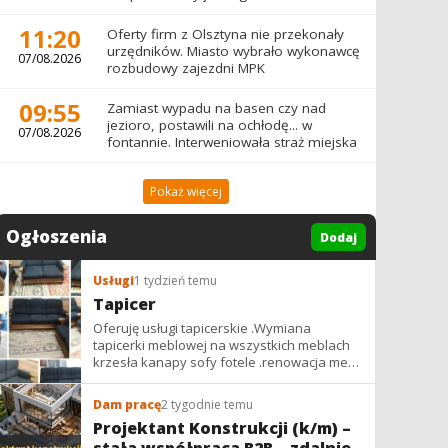
11:20
Oferty firm z Olsztyna nie przekonały
urzędników. Miasto wybrało wykonawcę
07/08.2026
rozbudowy zajezdni MPK
09:55
Zamiast wypadu na basen czy nad
jezioro, postawili na ochłodę... w
07/08.2026
fontannie. Interweniowała straż miejska
Pokaż więcej
Ogłoszenia
Dodaj
Usługi
1 tydzień temu
Tapicer
Oferuję usługi tapicerskie .Wymiana
tapicerki meblowej na wszystkich meblach
krzesła kanapy sofy fotele .renowacja mebli
vintage,PRL. glamur
Dam pracę
2 tygodnie temu
Projektant Konstrukcji (k/m) –