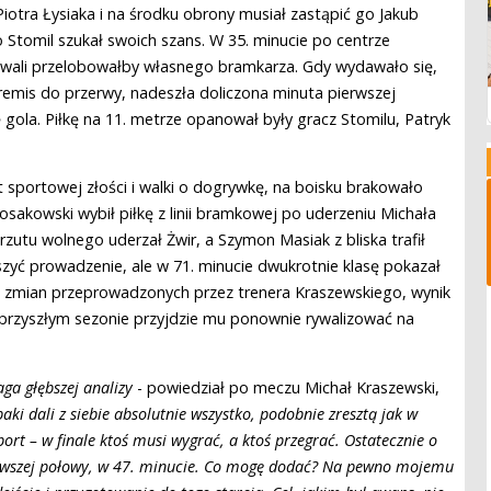
Piotra Łysiaka i na środku obrony musiał zastąpić go Jakub
Stomil szukał swoich szans. W 35. minucie po centrze
ywali przelobowałby własnego bramkarza. Gdy wydawało się,
emis do przerwy, nadeszła doliczona minuta pierwszej
gola. Piłkę na 11. metrze opanował były gracz Stomilu, Patryk
 sportowej złości i walki o dogrywkę, na boisku brakowało
sakowski wybił piłkę z linii bramkowej po uderzeniu Michała
 rzutu wolnego uderzał Żwir, a Szymon Masiak z bliska trafił
yć prowadzenie, ale w 71. minucie dwukrotnie klasę pokazał
 zmian przeprowadzonych przez trenera Kraszewskiego, wynik
 w przyszłym sezonie przyjdzie mu ponownie rywalizować na
ga głębszej analizy
- powiedział po meczu Michał Kraszewski,
aki dali z siebie absolutnie wszystko, podobnie zresztą jak w
port – w finale ktoś musi wygrać, a ktoś przegrać. Ostatecznie o
erwszej połowy, w 47. minucie. Co mogę dodać? Na pewno mojemu