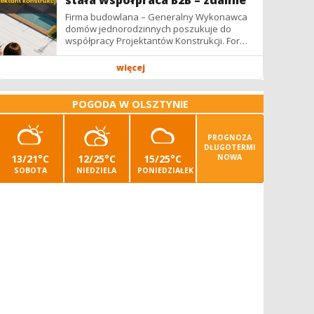
stała współpraca B2B – zdalnie
Firma budowlana – Generalny Wykonawca
domów jednorodzinnych poszukuje do
współpracy Projektantów Konstrukcji. Forma
współpracy: B2B / podwykonawstwo –
zdalnie. Wynagrodzenie: ✔ Stawki...
więcej
POGODA W OLSZTYNIE
PROGNOZA
DŁUGOTERMI
13/21°C
12/25°C
15/25°C
NOWA
SOBOTA
NIEDZIELA
PONIEDZIAŁEK