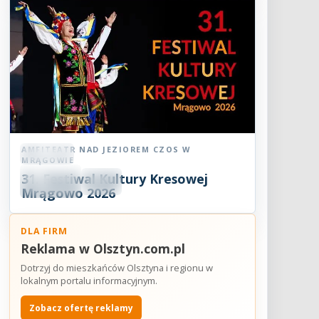
AMFITEATR NAD JEZIOREM CZOS W
Festiwal
MRĄGOWIE
08
31. Festiwal Kultury Kresowej
SIE
18:30
2026
Mrągowo 2026
DLA FIRM
Reklama w Olsztyn.com.pl
Dotrzyj do mieszkańców Olsztyna i regionu w
lokalnym portalu informacyjnym.
Zobacz ofertę reklamy