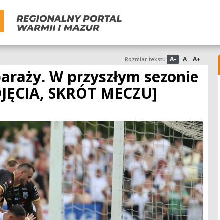
A-
A
A+
Rozmiar tekstu:
baraży. W przyszłym sezonie
ZDJĘCIA, SKRÓT MECZU]