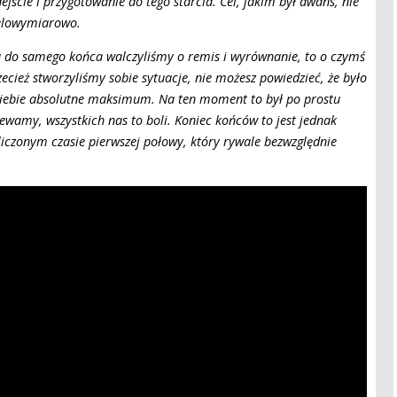
jście i przygotowanie do tego starcia. Cel, jakim był awans, nie
wielowymiarowo.
u do samego końca walczyliśmy o remis i wyrównanie, to o czymś
ecież stworzyliśmy sobie sytuacje, nie możesz powiedzieć, że było
z siebie absolutne maksimum. Na ten moment to był po prostu
ewamy, wszystkich nas to boli. Koniec końców to jest jednak
liczonym czasie pierwszej połowy, który rywale bezwzględnie