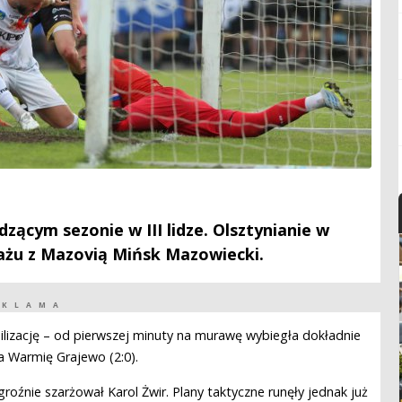
dzącym sezonie w III lidze. Olsztynianie w
arażu z Mazovią Mińsk Mazowiecki.
EKLAMA
lizację – od pierwszej minuty na murawę wybiegła dokładnie
a Warmię Grajewo (2:0).
oźnie szarżował Karol Żwir. Plany taktyczne runęły jednak już