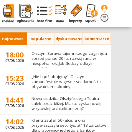
najnowsze
popularne
dyskutowane
komentarze
18:00
Olsztyn. Sprawa tajemniczego zaginięcia
sprzed ponad 20 lat rozwiązana w
07/08.2026
niespełna rok. Jak śledczy odkryli
prawdę?
15:23
„Nie bądź obojętny”. Olsztyn
zamanifestuje w geście solidarności z
07/08.2026
obywatelami Ukrainy
14:41
Nowa siedziba Olsztyńskiego Teatru
Lalek coraz bliżej. Miasto zyska nową
07/08.2026
wizytówkę architektoniczną?
14:02
Klienci zaufali 50-latce, a ona
przywłaszczyła setki tys. zł? 13 zarzutów
07/08.2026
dla pracownicy jednego z banków