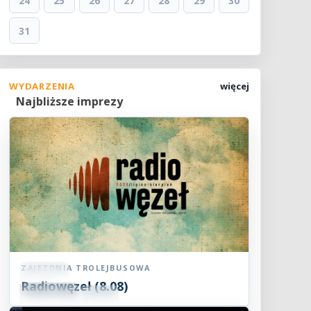
24
25
26
27
28
29
30
31
WYDARZENIA
więcej
Najbliższe imprezy
ZAJEZDNIA TROLEJBUSOWA
Koncert
Radiowęzeł (8.08)
08
SIE
15:00
2026