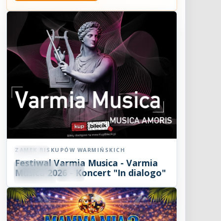
ZAMEK BISKUPÓW WARMIŃSKICH
Koncert
Festiwal Varmia Musica - Varmia
08
SIE
Musica 2026 - Koncert "In dialogo"
19:00
2026