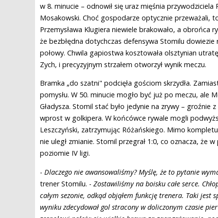
w 8. minucie – odnowił się uraz mięśnia przywodziciela 
Mosakowski. Choć gospodarze optycznie przeważali, to 
Przemysława Klugiera niewiele brakowało, a obrońca r
że bezbłędna dotychczas defensywa Stomilu dowiezie r
połowy. Chwila gapiostwa kosztowała olsztynian utratę 
Zych, i precyzyjnym strzałem otworzył wynik meczu.
Bramka „do szatni" podcięła gościom skrzydła. Zamiast
pomysłu. W 50. minucie mogło być już po meczu, ale Mo
Gładysza. Stomil stać było jedynie na zrywy – groźnie z
wprost w golkipera. W końcówce rywale mogli podwyższ
Leszczyński, zatrzymując Różańskiego. Mimo kompletu
nie uległ zmianie. Stomil przegrał 1:0, co oznacza, że
poziomie IV ligi.
-
Dlaczego nie awansowaliśmy? Myślę, że to pytanie wyma
trener Stomilu. -
Zostawiliśmy na boisku całe serce. Chłop
całym sezonie, odkąd objąłem funkcję trenera. Taki jest s
wyniku zdecydował gol stracony w doliczonym czasie pi