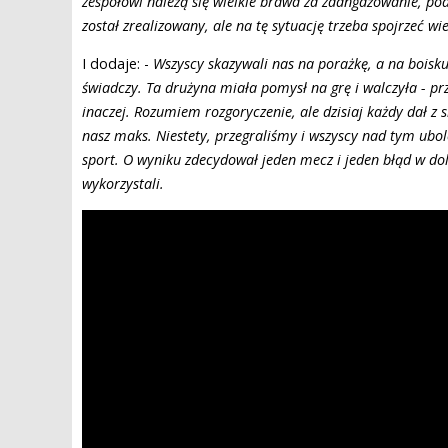
zespołowi należą się wielkie brawa za zaangażowanie, pode
został zrealizowany, ale na tę sytuację trzeba spojrzeć 
I dodaje: -
Wszyscy skazywali nas na porażkę, a na boisk
świadczy. Ta drużyna miała pomysł na grę i walczyła - prz
inaczej. Rozumiem rozgoryczenie, ale dzisiaj każdy dał 
nasz maks. Niestety, przegraliśmy i wszyscy nad tym ubol
sport. O wyniku zdecydował jeden mecz i jeden błąd w do
wykorzystali.